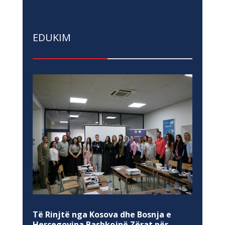
EDUKIM
Të Rinjtë nga Kosova dhe Bosnja e
Hercegovina Bashkojnë Zërat për