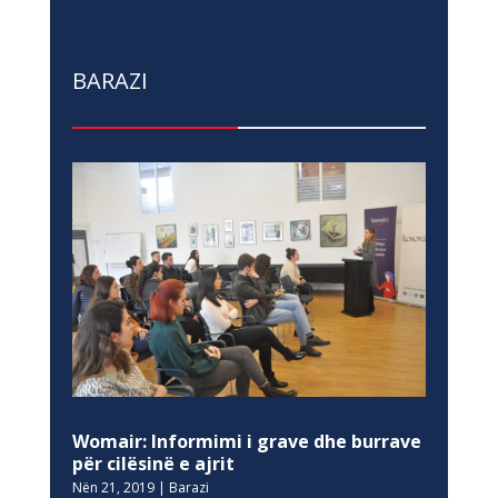
BARAZI
Womair: Informimi i grave dhe burrave
për cilësinë e ajrit
Nën 21, 2019
|
Barazi