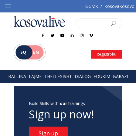
GGMK
/
KosovaKosovo
SQ
EN
Regjistrohu
BALLINA
LAJME
THELLËSISHT
DIALOG
EDUKIM
BARAZI
Build Skills with
our
trainings
Sign up now!
Sign up