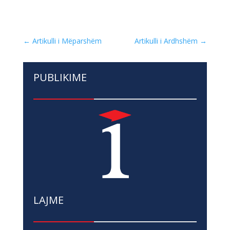
←
Artikulli i Mëparshëm
Artikulli i Ardhshëm
→
PUBLIKIME
LAJME