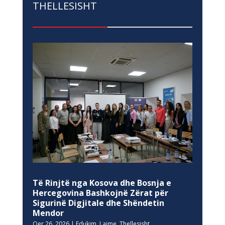
THELLESISHT
Të Rinjtë nga Kosova dhe Bosnja e
Hercegovina Bashkojnë Zërat për
Sigurinë Digjitale dhe Shëndetin
Mendor
Qer 26, 2026
|
Edukim
,
Lajme
,
Thellesisht