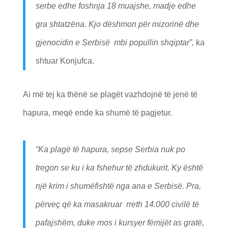
serbe edhe foshnja 18 muajshe, madje edhe
gra shtatzëna. Kjo dëshmon për mizorinë dhe
gjenocidin e Serbisë mbi popullin shqiptar”,
ka
shtuar Konjufca.
Ai më tej ka thënë se plagët vazhdojnë të jenë të
hapura, meqë ende ka shumë të pagjetur.
“Ka plagë të hapura, sepse Serbia nuk po
tregon se ku i ka fshehur të zhdukurit. Ky është
një krim i shumëfishtë nga ana e Serbisë. Pra,
përveç që ka masakruar rreth 14.000 civilë të
pafajshëm, duke mos i kursyer fëmijët as gratë,