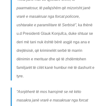
paarmatosur, të pafajshëm që mizorisht janë
vrarë e masakruar nga forcat policore,
ushtarake e paramilitare të Serbisë”,
ka thënë
u.d Presidenti Glauk Konjufca, duke shtuar se
deri më tani nuk është bërë asgjë nga ana e
drejtësisë, që kriminelët serbë të marrin
dënimin e merituar dhe që të zhdëmtohen
familjarët të cilët kanë humbur më të dashurit e
tyre.
“Asnjëherë të mos harrojmë se në këto
masakra janë vrarë e masakruar nga forcat