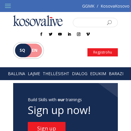
GGMK
/
KosovaKosovo
SQ
EN
Regjistrohu
BALLINA
LAJME
THELLËSISHT
DIALOG
EDUKIM
BARAZI
Build Skills with
our
trainings
Sign up now!
Sign up