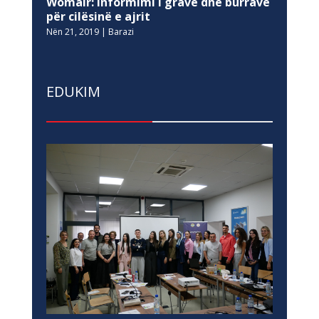
Womair: Informimi i grave dhe burrave
për cilësinë e ajrit
Nën 21, 2019
|
Barazi
EDUKIM