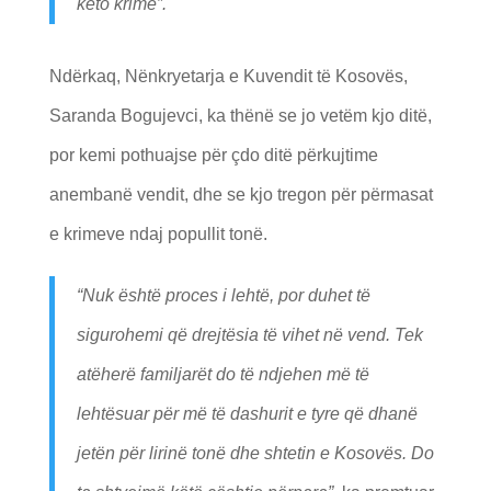
këto krime”.
Ndërkaq, Nënkryetarja e Kuvendit të Kosovës,
Saranda Bogujevci, ka thënë se jo vetëm kjo ditë,
por kemi pothuajse për çdo ditë përkujtime
anembanë vendit, dhe se kjo tregon për përmasat
e krimeve ndaj popullit tonë.
“Nuk është proces i lehtë, por duhet të
sigurohemi që drejtësia të vihet në vend. Tek
atëherë familjarët do të ndjehen më të
lehtësuar për më të dashurit e tyre që dhanë
jetën për lirinë tonë dhe shtetin e Kosovës. Do