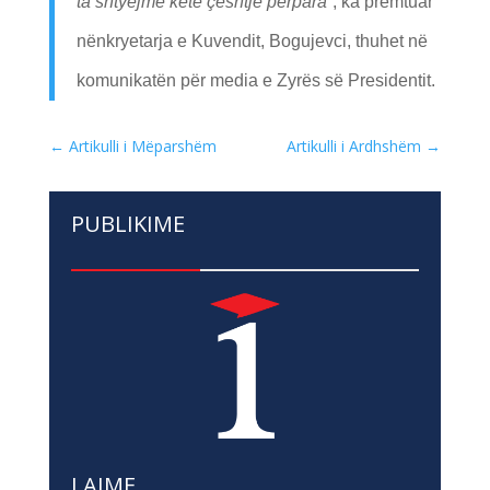
ta shtyejmë këtë çështje përpara”
, ka premtuar
nënkryetarja e Kuvendit, Bogujevci, thuhet në
komunikatën për media e Zyrës së Presidentit.
←
Artikulli i Mëparshëm
Artikulli i Ardhshëm
→
PUBLIKIME
LAJME