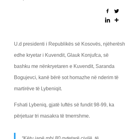
U.d presidenti i Republikës së Kosovës, njëherësh
edhe kryetar i Kuvendit, Glauk Konjufca, së
bashku me nënkryetaren e Kuvendit, Saranda
Bogujevci, kanë bërë sot homazhe në nderim të
martirëve të Lybeniqit.
Fshati Lybeniq, gjatë luftës së fundit 98-99, ka
përjetuar tri masakra të tmerrshme.
“Këtu janë mbi 80 qytetarë civilë, të