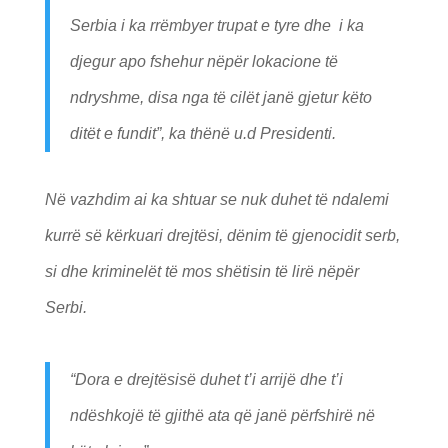
Serbia i ka rrëmbyer trupat e tyre dhe i ka
djegur apo fshehur nëpër lokacione të
ndryshme, disa nga të cilët janë gjetur këto
ditët e fundit”, ka thënë u.d Presidenti.
Në vazhdim ai ka shtuar se nuk duhet të ndalemi
kurrë së kërkuari drejtësi, dënim të gjenocidit serb,
si dhe kriminelët të mos shëtisin të lirë nëpër
Serbi.
“Dora e drejtësisë duhet t’i arrijë dhe t’i
ndëshkojë të gjithë ata që janë përfshirë në