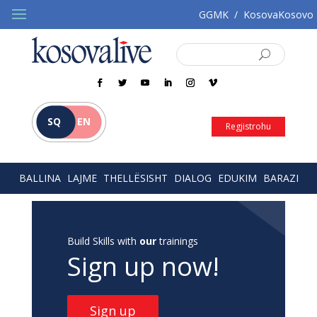
GGMK
/
KosovaKosovo
SQ
EN
Regjistrohu
BALLINA
LAJME
THELLËSISHT
DIALOG
EDUKIM
BARAZI
Build Skills with
our
trainings
Sign up now!
Sign up