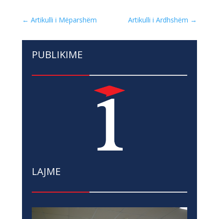
←
Artikulli i Mëparshëm
Artikulli i Ardhshëm
→
PUBLIKIME
LAJME