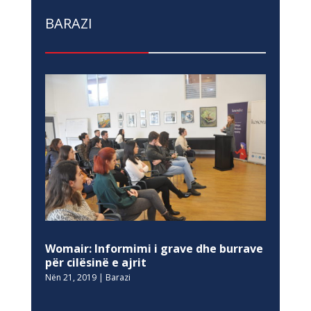
BARAZI
Womair: Informimi i grave dhe burrave
për cilësinë e ajrit
Nën 21, 2019
|
Barazi