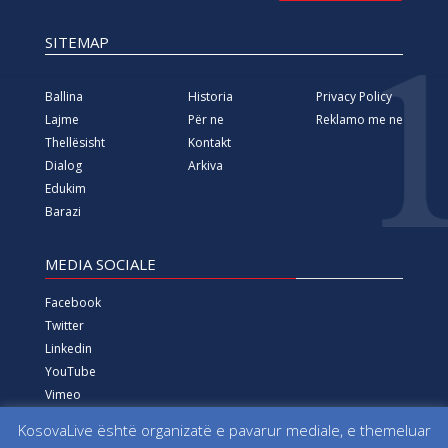
SITEMAP
Ballina
Historia
Privacy Policy
Lajme
Për ne
Reklamo me ne
Thellësisht
Kontakt
Dialog
Arkiva
Edukim
Barazi
MEDIA SOCIALE
Facebook
Twitter
Linkedin
YouTube
Vimeo
Instagram
KosovaLive është organizatë e pavarur mediale, e themeluar