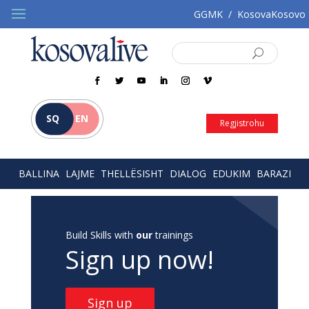
GGMK
/
KosovaKosovo
SQ
EN
Regjistrohu
BALLINA
LAJME
THELLËSISHT
DIALOG
EDUKIM
BARAZI
Build Skills with
our
trainings
Sign up now!
Sign up