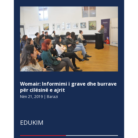
Womair: Informimi i grave dhe burrave
për cilësinë e ajrit
Nën 21, 2019
|
Barazi
EDUKIM