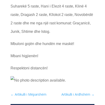
Suharekë 5 raste, Hani i Elezit 4 raste, Klinë 4
raste, Dragash 2 raste, Kllokot 2 raste, Novobërdë
2 raste dhe me nga një rast komunat: Graçanicë,
Junik, Shtime dhe Istog.
Mbuloni gojën dhe hundën me maskë!
Mbani higjienën!
Respektoni distancën!
←
Artikulli i Mëparshëm
Artikulli i Ardhshëm
→