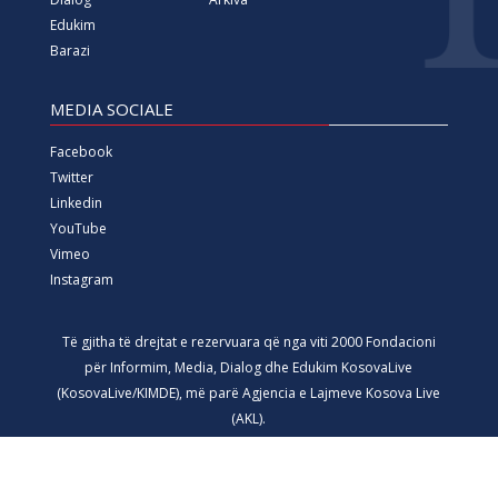
Ballina
Historia
Privacy Policy
Lajme
Për ne
Reklamo me ne
Thellësisht
Kontakt
Dialog
Arkiva
Edukim
Barazi
MEDIA SOCIALE
Facebook
Twitter
Linkedin
YouTube
Vimeo
Instagram
Të gjitha të drejtat e rezervuara që nga viti 2000 Fondacioni
për Informim, Media, Dialog dhe Edukim KosovaLive