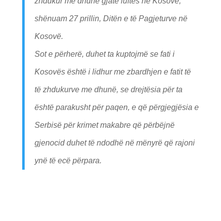
zhdukur me dhunë gjatë luftës në Kosovë,
shënuam 27 prillin, Ditën e të Pagjeturve në
Kosovë.
Sot e përherë, duhet ta kuptojmë se fati i
Kosovës është i lidhur me zbardhjen e fatit të
të zhdukurve me dhunë, se drejtësia për ta
është parakusht për paqen, e që përgjegjësia e
Serbisë për krimet makabre që përbëjnë
gjenocid duhet të ndodhë në mënyrë që rajoni
ynë të ecë përpara.