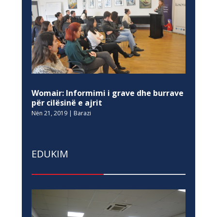
Womair: Informimi i grave dhe burrave
për cilësinë e ajrit
Nën 21, 2019
|
Barazi
EDUKIM