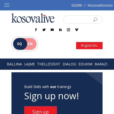
GGMK
/
KosovaKosovo
SQ
EN
Regjistrohu
BALLINA
LAJME
THELLËSISHT
DIALOG
EDUKIM
BARAZI
Build Skills with
our
trainings
Sign up now!
Sign up