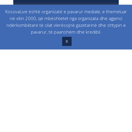
KosovaLive është organizatë e pavarur mediale, e themeluar
në vitin 2000, që mbështetet nga organizata dhe agjenci
ndërkombëtare të cilat vlerësojnë gazetarinë dhe shtypin e
pavarur, të paanshëm dhe kredibil.
X
Të Rinjtë nga Kosova dhe Bosnja e
Hercegovina Bashkojnë Zërat për
Sigurinë Digjitale dhe Shëndetin
Mendor
Qer 26, 2026
|
Edukim
,
Lajme
,
Thellesisht