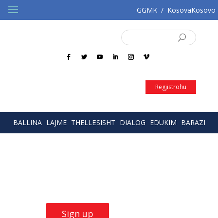
GGMK
/
KosovaKosovo
SQ
EN
Regjistrohu
BALLINA
LAJME
THELLËSISHT
DIALOG
EDUKIM
BARAZI
Build Skills with
our
trainings
Sign up now!
Sign up