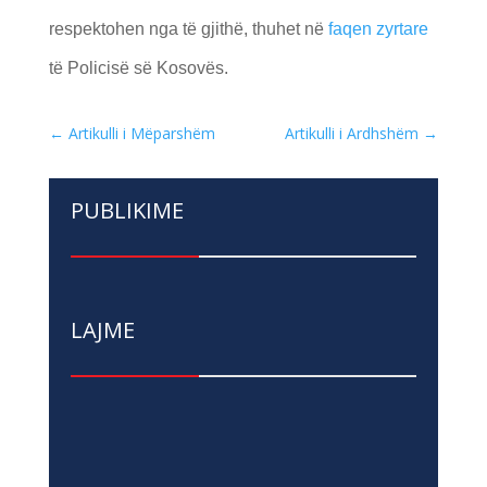
respektohen nga të gjithë, thuhet në
faqen zyrtare
të Policisë së Kosovës.
←
Artikulli i Mëparshëm
Artikulli i Ardhshëm
→
PUBLIKIME
LAJME