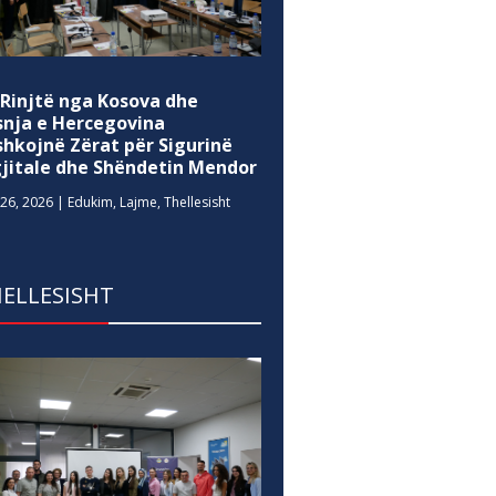
 Rinjtë nga Kosova dhe
snja e Hercegovina
shkojnë Zërat për Sigurinë
gjitale dhe Shëndetin Mendor
26, 2026
|
Edukim
,
Lajme
,
Thellesisht
ELLESISHT