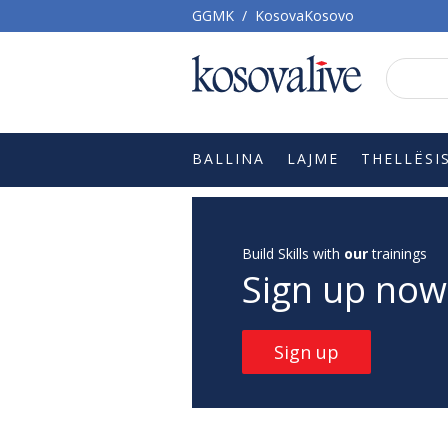
GGMK
/
KosovaKosovo
BALLINA
LAJME
THELLËSI
Build Skills with
our
trainings
Sign up now
Sign up