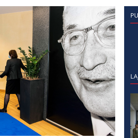
PU
LA