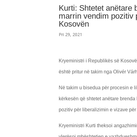
Kurti: Shtetet anëtare 
marrin vendim pozitiv p
Kosovën
Pri 29, 2021
Kryeministri i Republikës së Kosovës,
është pritur në takim nga Olivér Vár
Në takim u bisedua për procesin e lib
kërkesën që shtetet anëtare brenda 
pozitiv për liberalizimin e vizave pë
Kryeministri Kurti theksoi angazhim
vlerësoi mbështetjen e vazhdueshme 