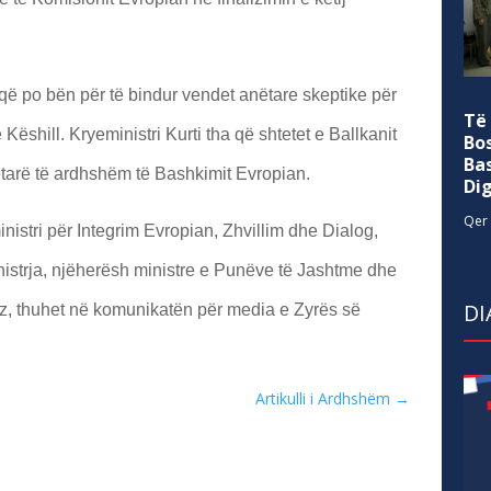
që po bën për të bindur vendet anëtare skeptike për
Të
Këshill. Kryeministri Kurti tha që shtetet e Ballkanit
Bo
Ba
ëtarë të ardhshëm të Bashkimit Evropian.
Di
Qer 
istri për Integrim Evropian, Zhvillim dhe Dialog,
istrja, njëherësh ministre e Punëve të Jashtme dhe
DI
, thuhet në komunikatën për media e Zyrës së
Artikulli i Ardhshëm
→