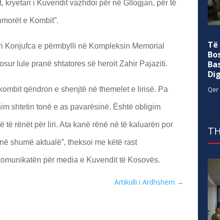
, kryetari i Kuvendit vazhdoi për në Gllogjan, për të
morët e Kombit”.
Të
ri Konjufca e përmbylli në Kompleksin Memorial
Bo
Ba
osur lule pranë shtatores së heroit Zahir Pajaziti.
Di
kombit qëndron e shenjtë në themelet e lirisë. Pa
Qer 
ishim shtetin tonë e as pavarësinë. Është obligim
më të rënët për liri. Ata kanë rënë në të kaluarën por
TH
anë shumë aktualë”, theksoi me këtë rast
 komunikatën për media e Kuvendit të Kosovës.
Artikulli i Ardhshëm
→