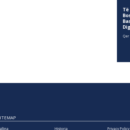
Të
Bo
Ba
Di
Qer 
SITEMAP
allina
Historia
Privacy Policy