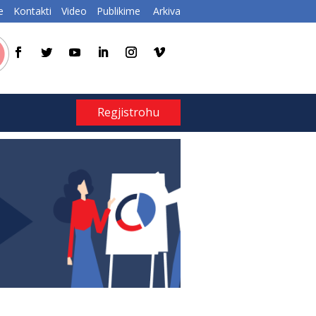
e
Kontakti
Video
Publikime
Arkiva
Regjistrohu