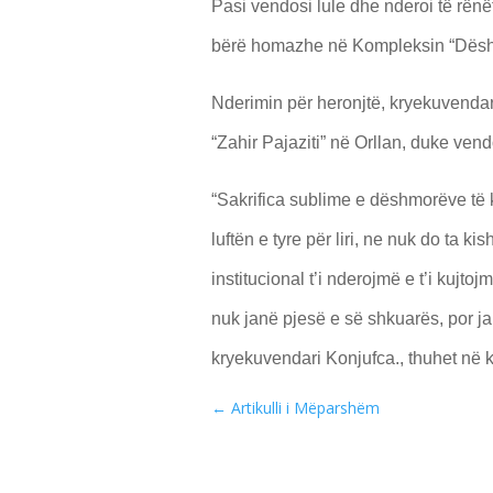
Pasi vendosi lule dhe nderoi të rënët
bërë homazhe në Kompleksin “Dësh
Nderimin për heronjtë, kryekuvenda
“Zahir Pajaziti” në Orllan, duke vend
“Sakrifica sublime e dëshmorëve të 
luftën e tyre për liri, ne nuk do ta k
institucional t’i nderojmë e t’i kujtoj
nuk janë pjesë e së shkuarës, por j
kryekuvendari Konjufca., thuhet në
←
Artikulli i Mëparshëm