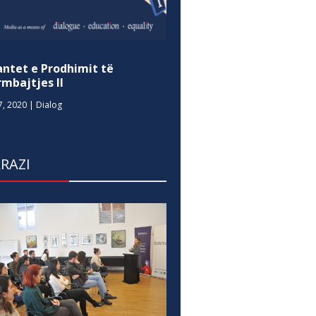
antet e Prodhimit të
mbajtjes II
7, 2020
|
Dialog
RAZI