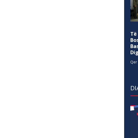
Të
Bo
Ba
Di
Qer 
DI