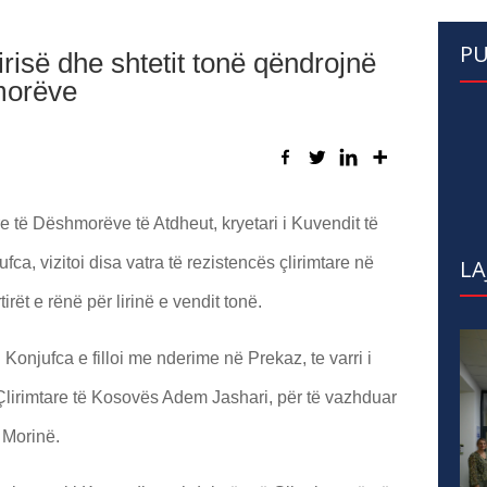
PU
irisë dhe shtetit tonë qëndrojnë
morëve
e të Dëshmorëve të Atdheut, kryetari i Kuvendit të
a, vizitoi disa vatra të rezistencës çlirimtare në
LA
ët e rënë për lirinë e vendit tonë.
Konjufca e filloi me nderime në Prekaz, te varri i
lirimtare të Kosovës Adem Jashari, për të vazhduar
 Morinë.