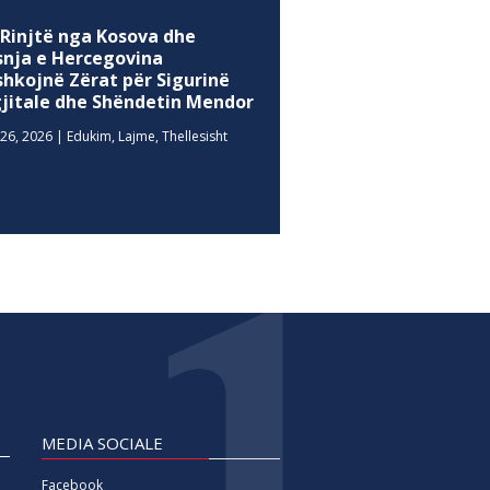
 Rinjtë nga Kosova dhe
snja e Hercegovina
shkojnë Zërat për Sigurinë
gjitale dhe Shëndetin Mendor
26, 2026
|
Edukim
,
Lajme
,
Thellesisht
MEDIA SOCIALE
Facebook