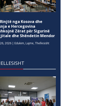
 Rinjtë nga Kosova dhe
snja e Hercegovina
shkojnë Zërat për Sigurinë
gjitale dhe Shëndetin Mendor
26, 2026
|
Edukim
,
Lajme
,
Thellesisht
ELLESISHT