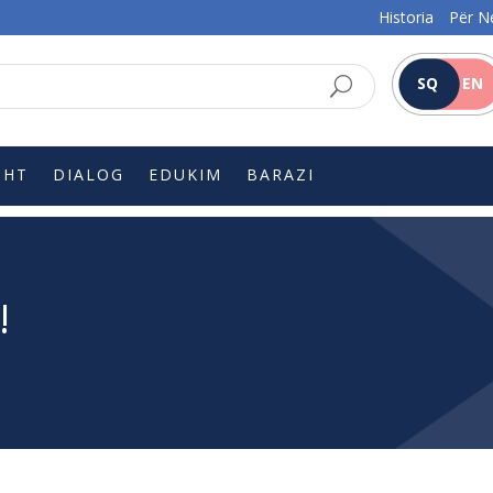
Historia
Për N
SQ
EN
SHT
DIALOG
EDUKIM
BARAZI
!