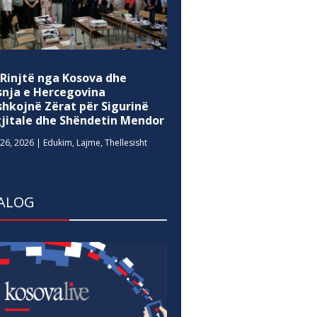
 Rinjtë nga Kosova dhe
snja e Hercegovina
shkojnë Zërat për Sigurinë
gjitale dhe Shëndetin Mendor
26, 2026
|
Edukim
,
Lajme
,
Thellesisht
ALOG