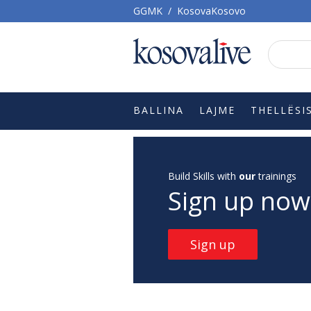
GGMK
/
KosovaKosovo
BALLINA
LAJME
THELLËSI
Build Skills with
our
trainings
Sign up now
Sign up