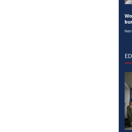
Wo
bur
Nën 
E