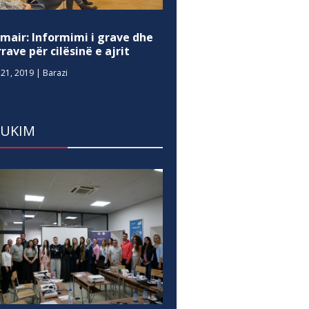
mair: Informimi i grave dhe
rave për cilësinë e ajrit
21, 2019
|
Barazi
DUKIM