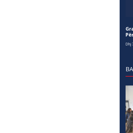
Gr
Për
Dhj 
BA