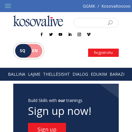
GGMK
/
KosovaKosovo
SQ
EN
Regjistrohu
BALLINA
LAJME
THELLËSISHT
DIALOG
EDUKIM
BARAZI
Build Skills with
our
trainings
Sign up now!
Sign up