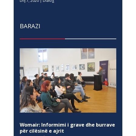
Dhj 7, 2020
|
Dialog
BARAZI
Womair: Informimi i grave dhe burrave
për cilësinë e ajrit