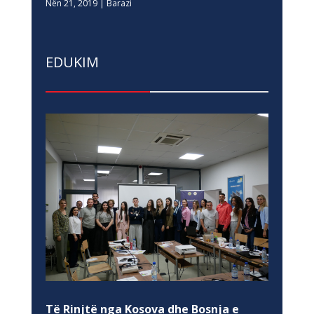
Nën 21, 2019
|
Barazi
EDUKIM
Të Rinjtë nga Kosova dhe Bosnja e