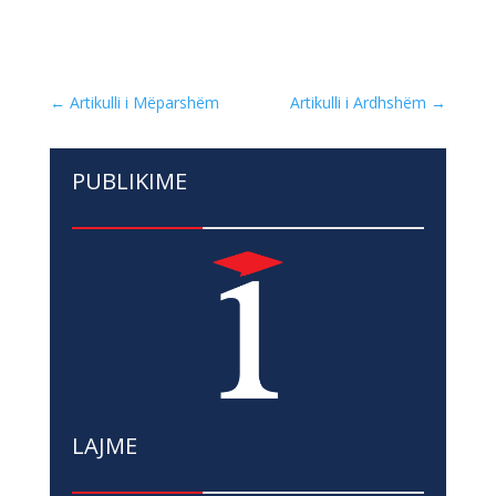
←
Artikulli i Mëparshëm
Artikulli i Ardhshëm
→
PUBLIKIME
LAJME