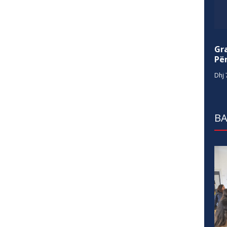
Gr
Për
Dhj 
BA