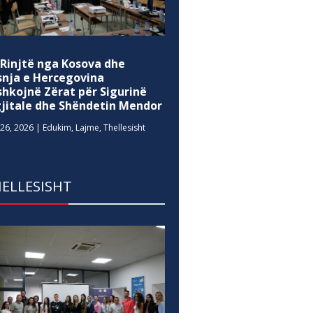
 Rinjtë nga Kosova dhe
snja e Hercegovina
shkojnë Zërat për Sigurinë
gjitale dhe Shëndetin Mendor
26, 2026
|
Edukim
,
Lajme
,
Thellesisht
ELLESISHT