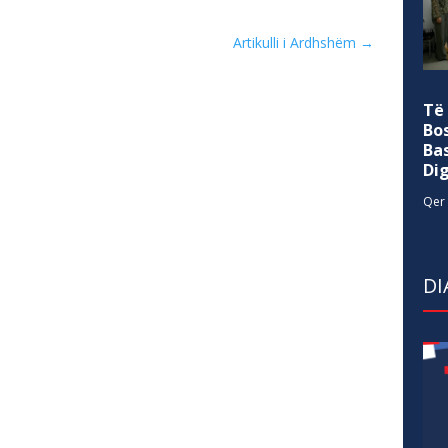
Artikulli i Ardhshëm
→
Të
Bo
Ba
Di
Qer 
DI