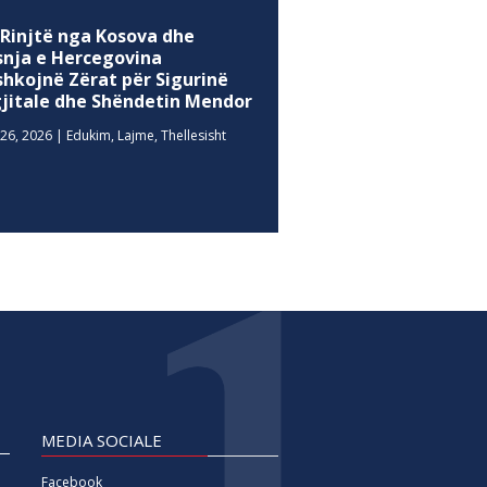
 Rinjtë nga Kosova dhe
snja e Hercegovina
shkojnë Zërat për Sigurinë
gjitale dhe Shëndetin Mendor
26, 2026
|
Edukim
,
Lajme
,
Thellesisht
MEDIA SOCIALE
Facebook