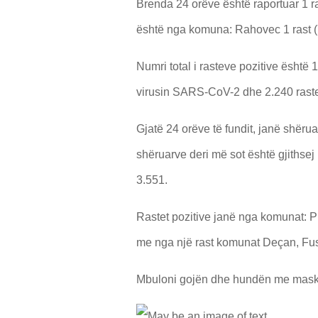
Brenda 24 orëve është raportuar 1 r
është nga komuna: Rahovec 1 rast (
Numri total i rasteve pozitive ësht
virusin SARS-CoV-2 dhe 2.240 raste
Gjatë 24 orëve të fundit, janë shërua
shëruarve deri më sot është gjithsej
3.551.
Rastet pozitive janë nga komunat: Pri
me nga një rast komunat Deçan, Fus
Mbuloni gojën dhe hundën me maskë