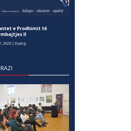
antet e Prodhimit të
mbajtjes II
7, 2020
|
Dialog
RAZI