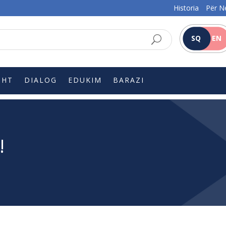
Historia
Për N
SQ
EN
SHT
DIALOG
EDUKIM
BARAZI
!