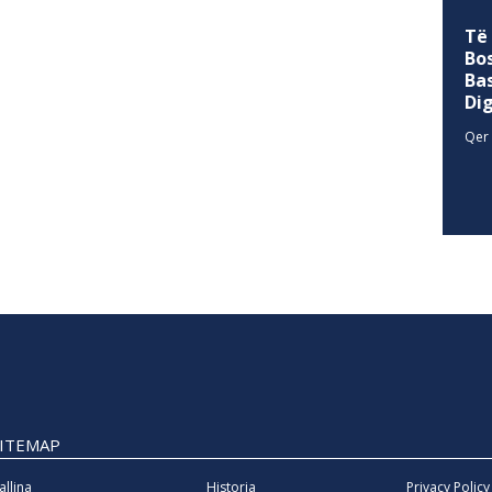
Të
Bo
Ba
Di
Qer 
SITEMAP
allina
Historia
Privacy Policy