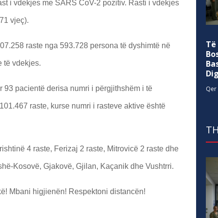
ast i vdekjes me SARS CoV-2 pozitiv. Rasti i vdekjes
71 vjeç).
Të
ë 107.258 raste nga 593.728 persona të dyshimtë në
Bo
Ba
 të vdekjes.
Di
r 93 pacientë derisa numri i përgjithshëm i të
Qer 
 101.467 raste, kurse numri i rasteve aktive është
TH
shtinë 4 raste, Ferizaj 2 raste, Mitrovicë 2 raste dhe
hë-Kosovë, Gjakovë, Gjilan, Kaçanik dhe Vushtrri.
! Mbani higjienën! Respektoni distancën!