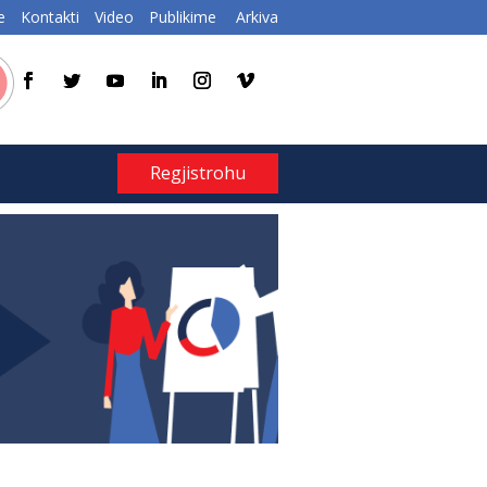
e
Kontakti
Video
Publikime
Arkiva
Regjistrohu