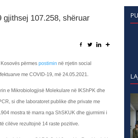
PU
gjithsej 107.258, shëruar
së Kosovës përmes
postimin
në rrjetin social
 infektuarve me COVID-19, më 24.05.2021.
LA
torin e Mikrobiologjisë Molekulare në IKShPK dhe
CR, si dhe laboratoret publike dhe private me
 1.904 mostra të marra nga ShSKUK dhe gjurmimi i
të cilëve rezultojnë 14 raste pozitive.