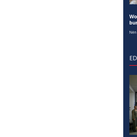
Wo
bur
Nën 
E