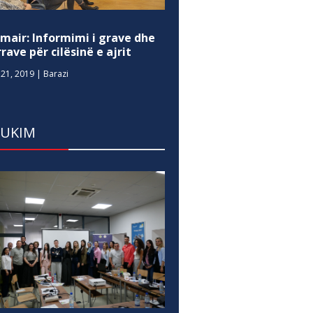
mair: Informimi i grave dhe
rave për cilësinë e ajrit
21, 2019
|
Barazi
DUKIM