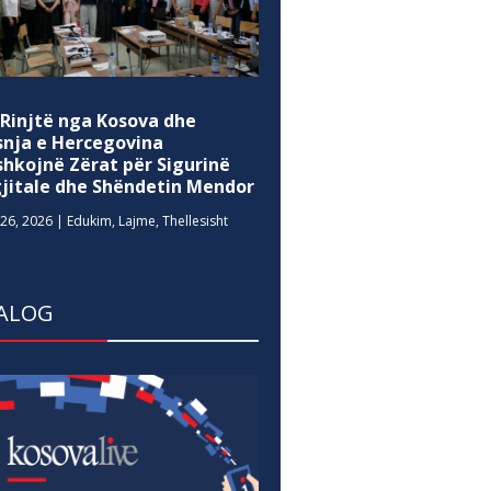
 Rinjtë nga Kosova dhe
snja e Hercegovina
shkojnë Zërat për Sigurinë
gjitale dhe Shëndetin Mendor
26, 2026
|
Edukim
,
Lajme
,
Thellesisht
ALOG