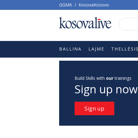
GGMK
/
KosovaKosovo
BALLINA
LAJME
THELLËSI
Build Skills with
our
trainings
Sign up now
Sign up