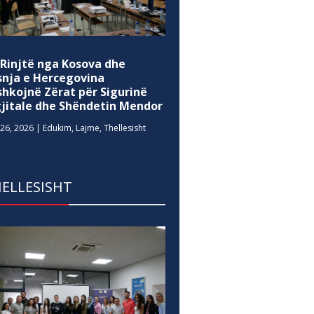
 Rinjtë nga Kosova dhe
snja e Hercegovina
shkojnë Zërat për Sigurinë
gjitale dhe Shëndetin Mendor
26, 2026
|
Edukim
,
Lajme
,
Thellesisht
ELLESISHT