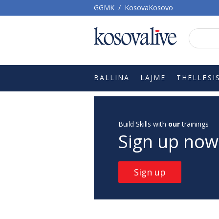
GGMK
/
KosovaKosovo
BALLINA
LAJME
THELLËSI
Build Skills with
our
trainings
Sign up now
Sign up