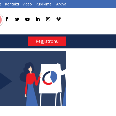
e
Kontakti
Video
Publikime
Arkiva
Regjistrohu