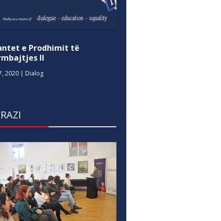
antet e Prodhimit të
mbajtjes II
7, 2020
|
Dialog
RAZI