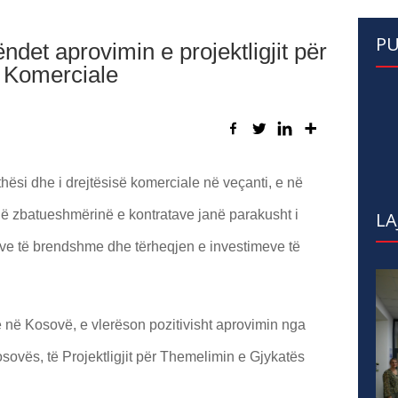
PU
et aprovimin e projektligjit për
 Komerciale
ithësi dhe i drejtësisë komerciale në veçanti, e në
t në zbatueshmërinë e kontratave janë parakusht i
LA
eve të brendshme dhe tërheqjen e investimeve të
ë Kosovë, e vlerëson pozitivisht aprovimin nga
ovës, të Projektligjit për Themelimin e Gjykatës