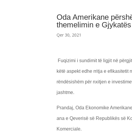
Oda Amerikane përshënd
themelimin e Gjykatës
Qer 30, 2021
Fuqizimi i sundimit të ligjit në përgj
këtë aspekt edhe rritja e efikasiteti
rëndësishëm për nxitjen e investim
jashtme.
Prandaj, Oda Ekonomike Amerikane n
ana e Qeverisë së Republikës së Kos
Komerciale.