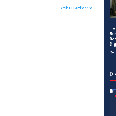
Artikulli i Ardhshëm
→
Të
Bo
Ba
Di
Qer 
DI