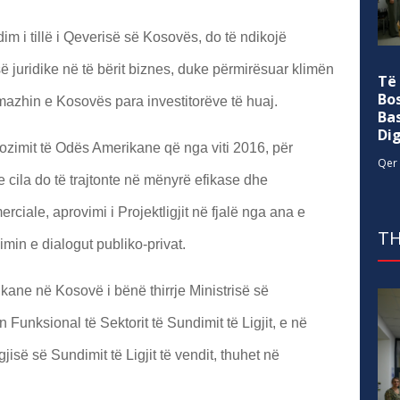
m i tillë i Qeverisë së Kosovës, do të ndikojë
 juridike në të bërit biznes, duke përmirësuar klimën
Të
Bo
mazhin e Kosovës para investitorëve të huaj.
Ba
Di
zimit të Odës Amerikane që nga viti 2016, për
Qer 
e cila do të trajtonte në mënyrë efikase dhe
rciale, aprovimi i Projektligjit në fjalë nga ana e
TH
min e dialogut publiko-privat.
ane në Kosovë i bënë thirrje Ministrisë së
 Funksional të Sektorit të Sundimit të Ligjit, e në
isë së Sundimit të Ligjit të vendit, thuhet në