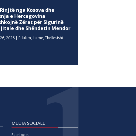
 Rinjtë nga Kosova dhe
snja e Hercegovina
shkojnë Zërat për Sigurinë
gjitale dhe Shëndetin Mendor
26, 2026
|
Edukim
,
Lajme
,
Thellesisht
MEDIA SOCIALE
Facebook