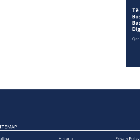
Të
Bo
Ba
Di
Qer 
SITEMAP
allina
Historia
Privacy Policy