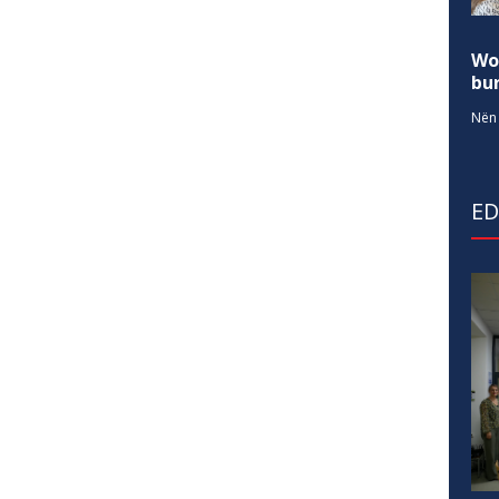
Wo
bur
Nën 
E