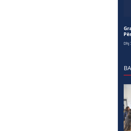
Gr
Për
Dhj 
BA