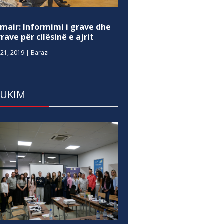
mair: Informimi i grave dhe
rave për cilësinë e ajrit
21, 2019
|
Barazi
DUKIM