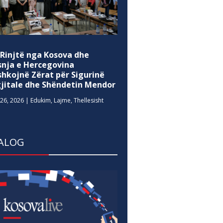
 Rinjtë nga Kosova dhe
snja e Hercegovina
shkojnë Zërat për Sigurinë
gjitale dhe Shëndetin Mendor
26, 2026
|
Edukim
,
Lajme
,
Thellesisht
ALOG