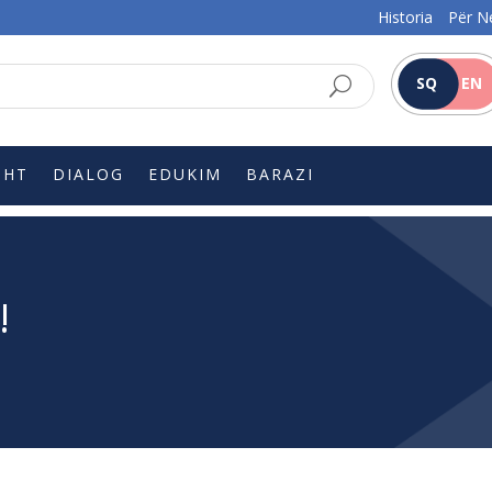
Historia
Për N
SQ
EN
SHT
DIALOG
EDUKIM
BARAZI
!