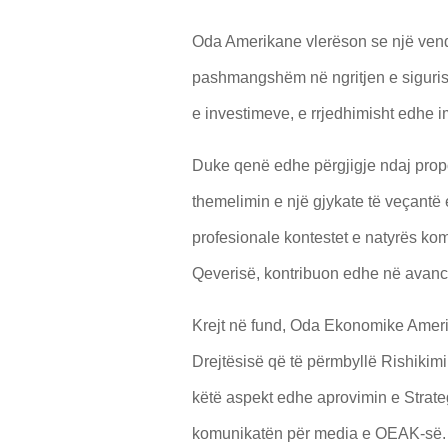
Oda Amerikane vlerëson se një vendi
pashmangshëm në ngritjen e sigurisë
e investimeve, e rrjedhimisht edhe i
Duke qenë edhe përgjigje ndaj propo
themelimin e një gjykate të veçantë 
profesionale kontestet e natyrës kome
Qeverisë, kontribuon edhe në avanci
Krejt në fund, Oda Ekonomike Amerik
Drejtësisë që të përmbyllë Rishikimin
këtë aspekt edhe aprovimin e Strategj
komunikatën për media e OEAK-së.