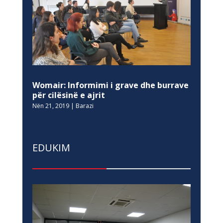
Womair: Informimi i grave dhe burrave
për cilësinë e ajrit
Nën 21, 2019
|
Barazi
EDUKIM