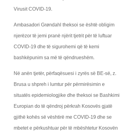
Virusit COVID-19.
Ambasadori Grøndahl theksoi se është obligim
njerëzor të jemi pranë njërit tjetrit për të luftuar
COVID-19 dhe të sigurohemi që të kemi
bashkëpunim sa më të qëndrueshëm.
Në anën tjetër, përfaqësuesi i zyrës së BE-së, z.
Brusa u shpreh i lumtur për përmirësimin e
situatës epidemiologjike dhe theksoi se Bashkimi
Europian do të qëndroj përkrah Kosovës gjatë
gjithë kohës së vështirë me COVID-19 dhe se
mbetet e përkushtuar për të mbështetur Kosovën