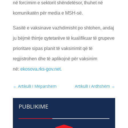
në forcimim e sektorit shëndetësor, thuhet në
komunikatën për media e MSH-së.
Sasitë e vaksinave vazhdimisht po shtohen, andaj
ju bëjmë thirrje qytetarëve të kualifikuar të grupeve
prioritare sipas planit të vaksinimit që të
regjistrohen dhe të aplikojnë për vaksinim
në:
ekosova.rks-gov.net.
←
Artikulli i Mëparshëm
Artikulli i Ardhshëm
→
PUBLIKIME