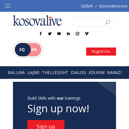
GGMK
/
KosovaKosovo
SQ
EN
Regjistrohu
BALLINA
LAJME
THELLËSISHT
DIALOG
EDUKIM
BARAZI
Build Skills with
our
trainings
Sign up now!
Sign up