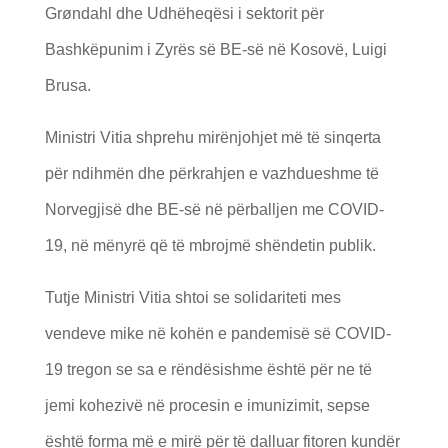
Grøndahl dhe Udhëheqësi i sektorit për
Bashkëpunim i Zyrës së BE-së në Kosovë, Luigi
Brusa.
Ministri Vitia shprehu mirënjohjet më të sinqerta
për ndihmën dhe përkrahjen e vazhdueshme të
Norvegjisë dhe BE-së në përballjen me COVID-
19, në mënyrë që të mbrojmë shëndetin publik.
Tutje Ministri Vitia shtoi se solidariteti mes
vendeve mike në kohën e pandemisë së COVID-
19 tregon se sa e rëndësishme është për ne të
jemi kohezivë në procesin e imunizimit, sepse
është forma më e mirë për të dalluar fitoren kundër