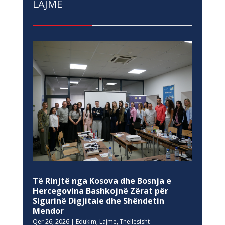
LAJME
Të Rinjtë nga Kosova dhe Bosnja e
Hercegovina Bashkojnë Zërat për
Sigurinë Digjitale dhe Shëndetin
Mendor
Qer 26, 2026
|
Edukim
,
Lajme
,
Thellesisht