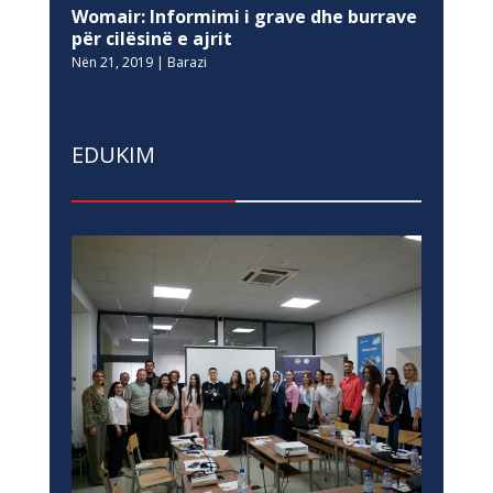
Womair: Informimi i grave dhe burrave
për cilësinë e ajrit
Nën 21, 2019
|
Barazi
EDUKIM