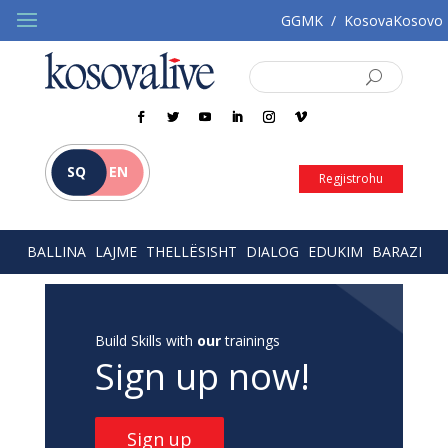
GGMK
/
KosovaKosovo
SQ
EN
Regjistrohu
BALLINA
LAJME
THELLËSISHT
DIALOG
EDUKIM
BARAZI
Build Skills with
our
trainings
Sign up now!
Sign up