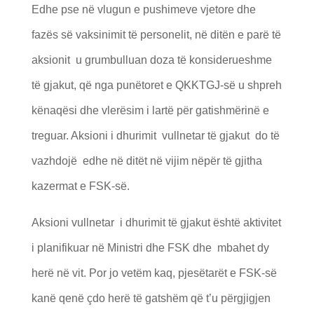
Edhe pse në vlugun e pushimeve vjetore dhe
fazës së vaksinimit të personelit, në ditën e parë të
aksionit u grumbulluan doza të konsiderueshme
të gjakut, që nga punëtoret e QKKTGJ-së u shpreh
kënaqësi dhe vlerësim i lartë për gatishmërinë e
treguar. Aksioni i dhurimit vullnetar të gjakut do të
vazhdojë edhe në ditët në vijim nëpër të gjitha
kazermat e FSK-së.
Aksioni vullnetar i dhurimit të gjakut është aktivitet
i planifikuar në Ministri dhe FSK dhe mbahet dy
herë në vit. Por jo vetëm kaq, pjesëtarët e FSK-së
kanë qenë çdo herë të gatshëm që t’u përgjigjen