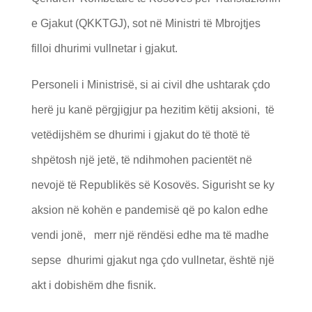
e Gjakut (QKKTGJ), sot në Ministri të Mbrojtjes
filloi dhurimi vullnetar i gjakut.
Personeli i Ministrisë, si ai civil dhe ushtarak çdo
herë ju kanë përgjigjur pa hezitim këtij aksioni, të
vetëdijshëm se dhurimi i gjakut do të thotë të
shpëtosh një jetë, të ndihmohen pacientët në
nevojë të Republikës së Kosovës. Sigurisht se ky
aksion në kohën e pandemisë që po kalon edhe
vendi jonë, merr një rëndësi edhe ma të madhe
sepse dhurimi gjakut nga çdo vullnetar, është një
akt i dobishëm dhe fisnik.