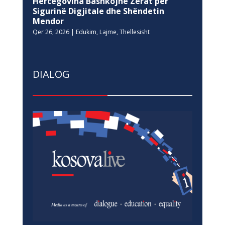
Hercegovina Bashkojnë Zërat për
Sigurinë Digjitale dhe Shëndetin
Mendor
Qer 26, 2026
|
Edukim
,
Lajme
,
Thellesisht
DIALOG