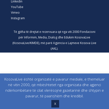
Linkedin
YouTube
Vimeo
Instagram
Të gjitha të drejtat e rezervuara që nga viti 2000 Fondacioni
për Informim, Media, Dialog dhe Edukim KosovaLive
(KosovaLive/KIMDE), më parë Agjencia e Lajmeve Kosova Live
(AKL).
KosovaLive është organizatë e pavarur mediale, e themeluar
në vitin 2000, që mbështetet nga organizata dhe agjenci
ndërkombëtare të cilat vlerësojnë gazetarinë dhe shtypin e
pavarur, të paanshëm dhe kredibil.
X