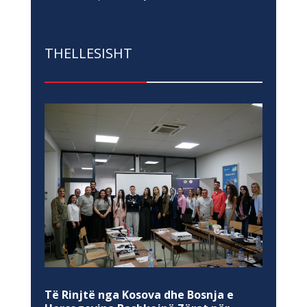
THELLESISHT
Të Rinjtë nga Kosova dhe Bosnja e