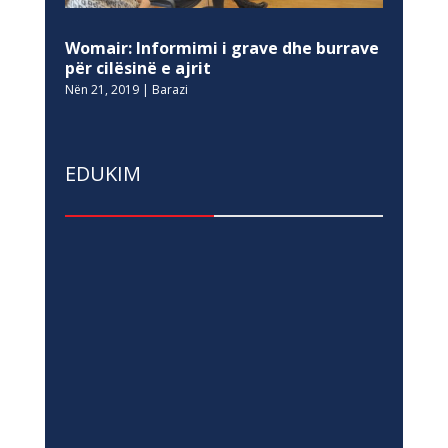
Womair: Informimi i grave dhe burrave
për cilësinë e ajrit
Nën 21, 2019
|
Barazi
EDUKIM