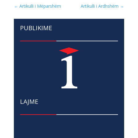
←
Artikulli i Mëparshëm
Artikulli i Ardhshëm
→
PUBLIKIME
LAJME