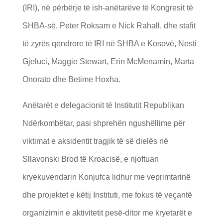
(IRI), në përbërje të ish-anëtarëve të Kongresit të
SHBA-së, Peter Roksam e Nick Rahall, dhe stafit
të zyrës qendrore të IRI në SHBA e Kosovë, Nesti
Gjeluci, Maggie Stewart, Erin McMenamin, Marta
Onorato dhe Betime Hoxha.
Anëtarët e delegacionit të Institutit Republikan
Ndërkombëtar, pasi shprehën ngushëllime për
viktimat e aksidentit tragjik të së dielës në
Sllavonski Brod të Kroacisë, e njoftuan
kryekuvendarin Konjufca lidhur me veprimtarinë
dhe projektet e këtij Instituti, me fokus të veçantë
organizimin e aktivitetit pesë-ditor me kryetarët e