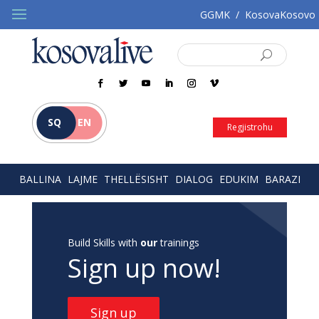
GGMK
/
KosovaKosovo
SQ
EN
Regjistrohu
BALLINA
LAJME
THELLËSISHT
DIALOG
EDUKIM
BARAZI
Build Skills with
our
trainings
Sign up now!
Sign up