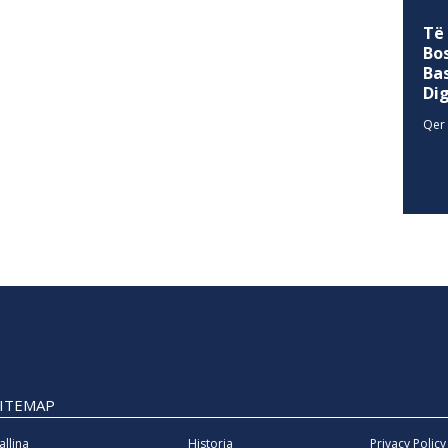
Të
Bo
Ba
Di
Qer 
SITEMAP
allina
Historia
Privacy Policy