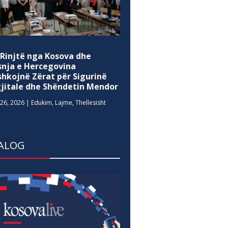
 Rinjtë nga Kosova dhe
snja e Hercegovina
shkojnë Zërat për Sigurinë
gjitale dhe Shëndetin Mendor
26, 2026
|
Edukim
,
Lajme
,
Thellesisht
ALOG