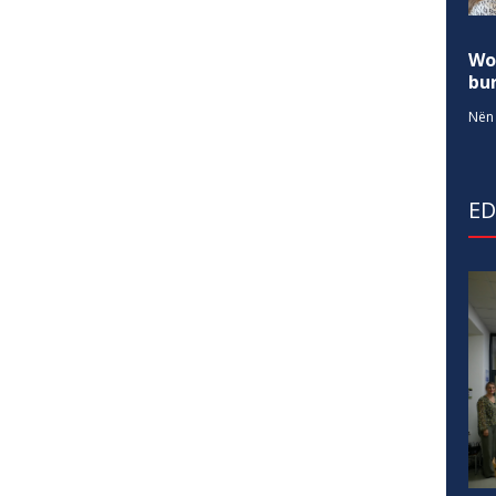
Wo
bur
Nën 
E