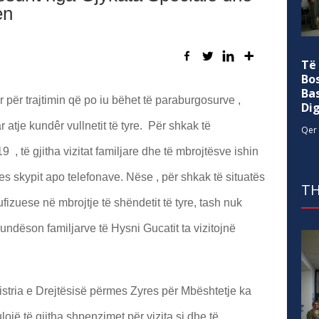
en
Të
Bo
Ba
ër trajtimin që po iu bëhet të paraburgosurve ,
Di
atje kundêr vullnetit të tyre. Për shkak të
Qer 
, të gjitha vizitat familjare dhe të mbrojtësve ishin
 skypit apo telefonave. Nëse , për shkak të situatës
TH
izuese në mbrojtje të shëndetit të tyre, tash nuk
ndëson familjarve të Hysni Gucatit ta vizitojnë
stria e Drejtësisë përmes Zyres për Mbështetje ka
ojë të gjitha shpenzimet për vizita si dhe të