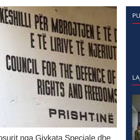
PU
LA
surit nga Gjykata Speciale dhe