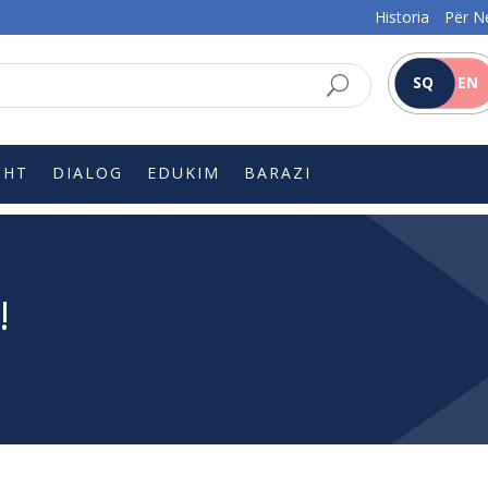
Historia
Për N
SQ
EN
SHT
DIALOG
EDUKIM
BARAZI
!