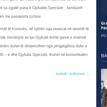
hë sa zgjatë puna e Gjykatës Speciale , familjarët
sen me pasaporta zyrtare.
Gr
Për
dit të Kosovës, në njërën nga seancat në vjeshtë të
Dhj 
nde mendojnë se kjo Gjykatë është pjesë e sistemit
dërtën duhet të distancohen nga përgjegjësia duke e
BA
 BE – e dhe Gjykata Speciale, thuhet në komunikatën
Artikulli i Ardhshëm
→