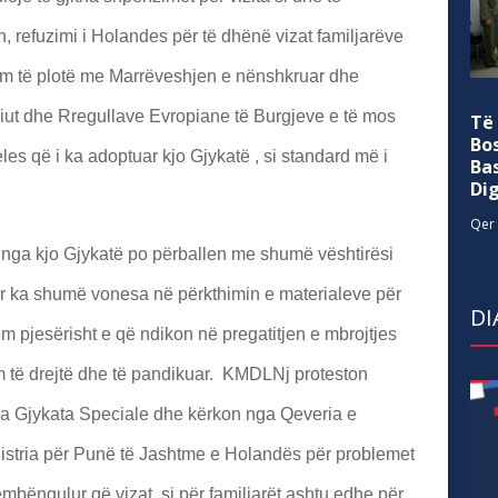
, refuzimi i Holandes për të dhënë vizat familjarëve
tim të plotë me Marrëveshjen e nënshkruar dhe
jeriut dhe Rregullave Evropiane të Burgjeve e të mos
Të
Bo
es që i ka adoptuar kjo Gjykatë , si standard më i
Ba
Di
Qer 
 nga kjo Gjykatë po përballen me shumë vështirësi
tër ka shumë vonesa në përkthimin e materialeve për
DI
m pjesërisht e që ndikon në pregatitjen e mbrojtjes
im të drejtë dhe të pandikuar. KMDLNj proteston
ga Gjykata Speciale dhe kërkon nga Qeveria e
istria për Punë të Jashtme e Holandës për problemet
mbëngulur që vizat, si për familjarët ashtu edhe për