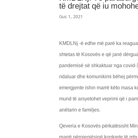
të drejtat që iu mohoh
Gus 1, 2021
KMDLNj -ë edhe më parë ka reaguar p
shtetas të Kosovës e që janë dërguar 
pandemisë së shkaktuar nga covid-19 
ndaluar dhe komunikimi bëhej përmes
emergjente ishin marrë këto masa kuf
mund të arsyetohet veprimi që i pamu
anëtarin e familjes.
Qeveria e Kosovës përkatësisht Mini
marrë përgjegjësinë konkrete të mbul