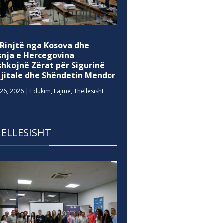
 Rinjtë nga Kosova dhe
snja e Hercegovina
shkojnë Zërat për Sigurinë
gjitale dhe Shëndetin Mendor
26, 2026
|
Edukim
,
Lajme
,
Thellesisht
ELLESISHT