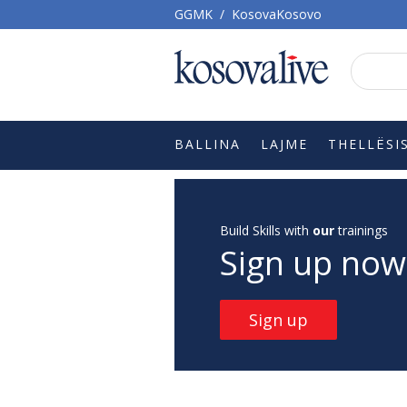
GGMK
/
KosovaKosovo
BALLINA
LAJME
THELLËSI
Build Skills with
our
trainings
Sign up now
Sign up