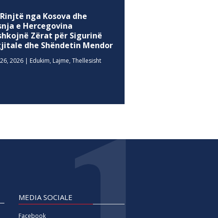
 Rinjtë nga Kosova dhe
snja e Hercegovina
shkojnë Zërat për Sigurinë
gjitale dhe Shëndetin Mendor
26, 2026
|
Edukim
,
Lajme
,
Thellesisht
MEDIA SOCIALE
Facebook