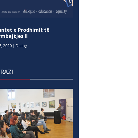
antet e Prodhimit të
mbajtjes II
7, 2020
|
Dialog
RAZI