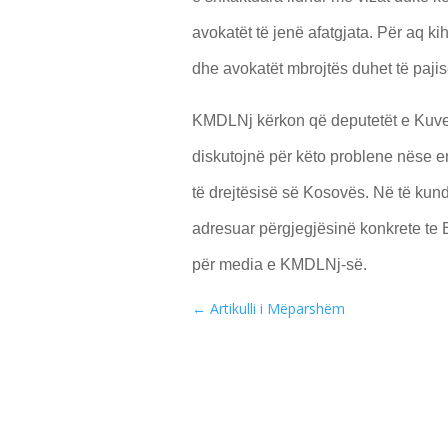
avokatët të jenë afatgjata. Për aq ki
dhe avokatët mbrojtës duhet të paji
KMDLNj kërkon që deputetët e Kuven
diskutojnë për këto problene nëse e
të drejtësisë së Kosovës. Në të kun
adresuar përgjegjësinë konkrete te
për media e KMDLNj-së.
←
Artikulli i Mëparshëm