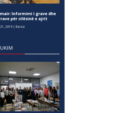
mair: Informimi i grave dhe
rave për cilësinë e ajrit
21, 2019
|
Barazi
DUKIM