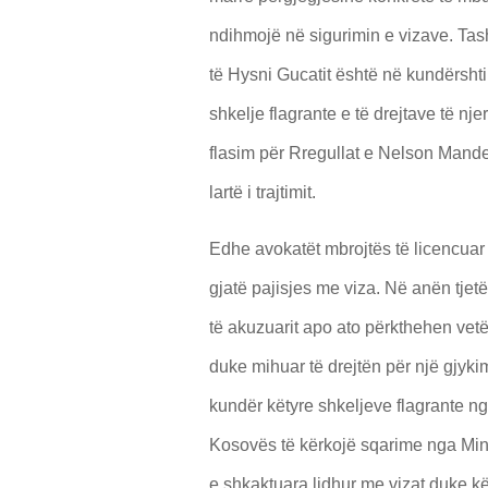
ndihmojë në sigurimin e vizave. Tash
të Hysni Gucatit është në kundërsh
shkelje flagrante e të drejtave të n
flasim për Rregullat e Nelson Mandel
lartë i trajtimit.
Edhe avokatët mbrojtës të licencuar
gjatë pajisjes me viza. Në anën tje
të akuzuarit apo ato përkthehen vetë
duke mihuar të drejtën për një gjyk
kundër këtyre shkeljeve flagrante n
Kosovës të kërkojë sqarime nga Min
e shkaktuara lidhur me vizat duke kë