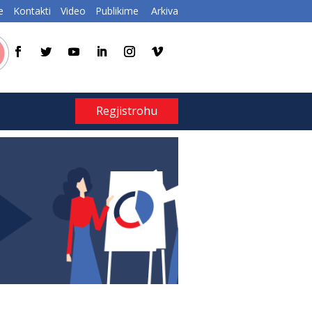
e
Kontakti
Video
Publikime
Arkiva
Regjistrohu