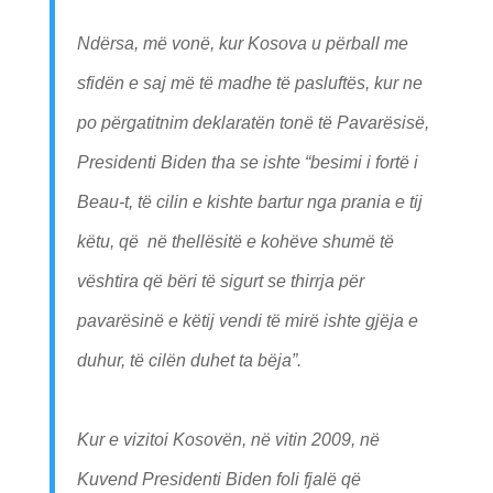
Ndërsa, më vonë, kur Kosova u përball me
sfidën e saj më të madhe të pasluftës, kur ne
po përgatitnim deklaratën tonë të Pavarësisë,
Presidenti Biden tha se ishte “besimi i fortë i
Beau-t, të cilin e kishte bartur nga prania e tij
këtu, që në thellësitë e kohëve shumë të
vështira që bëri të sigurt se thirrja për
pavarësinë e këtij vendi të mirë ishte gjëja e
duhur, të cilën duhet ta bëja”.
Kur e vizitoi Kosovën, në vitin 2009, në
Kuvend Presidenti Biden foli fjalë që