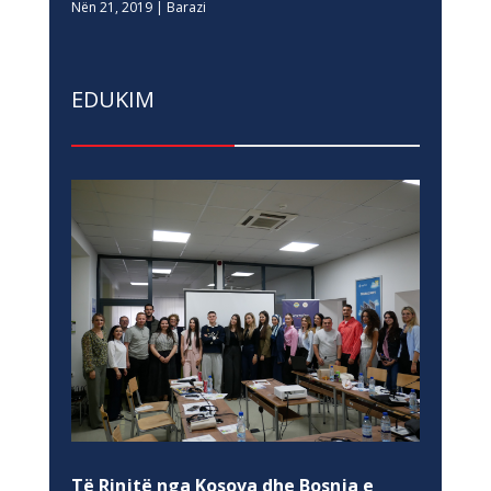
Nën 21, 2019
|
Barazi
EDUKIM
Të Rinjtë nga Kosova dhe Bosnja e