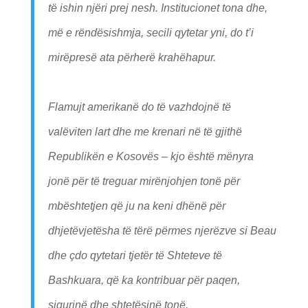
të ishin njëri prej nesh. Institucionet tona dhe,
më e rëndësishmja, secili qytetar yni, do t’i
mirëpresë ata përherë krahëhapur.
Flamujt amerikanë do të vazhdojnë të
valëviten lart dhe me krenari në të gjithë
Republikën e Kosovës – kjo është mënyra
jonë për të treguar mirënjohjen tonë për
mbështetjen që ju na keni dhënë për
dhjetëvjetësha të tërë përmes njerëzve si Beau
dhe çdo qytetari tjetër të Shteteve të
Bashkuara, që ka kontribuar për paqen,
sigurinë dhe shtetësinë tonë.