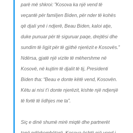
parë më shkroi: ”Kosova ka një vend të
veçantë për familjen Biden, për nder të kohës
që djali ynë i ndjerë, Beau Biden, kaloi atje,
duke punuar për të siguruar paqe, drejtësi dhe
sundim të ligjit për të gjithë njerëzit e Kosovës.”
Ndërsa, gjatë një vizite të mëhershme në
Kosovë, në kujtim të djalit të tij, Presidenti
Biden tha: “Beau e donte këtë vend, Kosovën.
Këtu ai nisi t’i donte njerëzit, kishte një ndjenjë
të fortë të lidhjes me ta”.
Siç e dinë shumë mirë miqtë dhe partnerët
tanë ndërkombëtarë, Kosova është një vend i