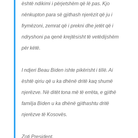
është ndikimi i përjetshëm që lë pas. Kjo
nënkupton para së gjithash njerëzit që ju i
frymëzoni, zemrat që i prekni dhe jetët që i
ndryshoni pa qenë krejtësisht të vetëdijshëm
për këtë.
I ndjeri Beau Biden ishte pikërisht i tillë. Ai
është qiriu që u ka dhënë dritë kaq shumë
njerëzve. Në ditët tona më të errëta, e gjithë
familja Biden u ka dhënë gjithashtu dritë
njerëzve të Kosovës.
Zoti President,