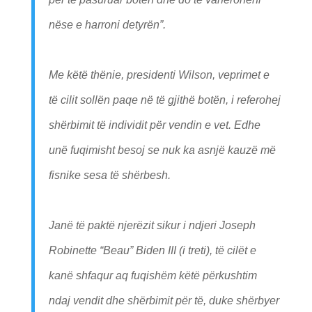
nëse e harroni detyrën”.
Me këtë thënie, presidenti Wilson, veprimet e
të cilit sollën paqe në të gjithë botën, i referohej
shërbimit të individit për vendin e vet. Edhe
unë fuqimisht besoj se nuk ka asnjë kauzë më
fisnike sesa të shërbesh.
Janë të paktë njerëzit sikur i ndjeri Joseph
Robinette “Beau” Biden III (i treti), të cilët e
kanë shfaqur aq fuqishëm këtë përkushtim
ndaj vendit dhe shërbimit për të, duke shërbyer