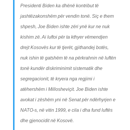
Presidenti Biden ka dhënë kontribut të
jashtëzakonshëm për vendin tonë. Siç e them
shpesh, Joe Biden ishte zëri ynë kur ne nuk
kishim zë. Ai luftoi për ta kthyer vëmendjen
drejt Kosovës kur të tjerët, gjithandej botës,
nuk ishin të gatshëm të na përkrahnin në luftën
tonë kundër diskriminimit sistematik dhe
segregacionit, të kryera nga regjimi i
atëhershëm i Millosheviçit. Joe Biden ishte
avokat i zëshëm yni në Senat për ndërhyrjen e
NATO-s, në vitin 1999, e cila i dha fund luftës
dhe gjenocidit në Kosovë.