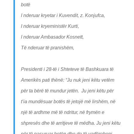
botë
I nderuar kryetar i Kuvendit, z. Konjufca,
I nderuar kryeministër Kurti,
I nderuar Ambasador Kosnett,
Të nderuar të pranishëm,
Presidenti i 28-të i Shteteve të Bashkuara të
Amerikës pati thënë: “Ju nuk jeni këtu vetëm
për ta bërë të mundur jetën. Ju jeni këtu për
t’ia mundësuar botës të jetojë më lirshëm, në
një të ardhme më të ndritur, në frymën e
shpresës dhe të arritjeve të mëdha. Ju jeni këtu
për të pasuruar botën dhe do të varfëroheni