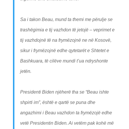
Sa i takon Beau, mund ta themi me përulje se
trashëgimia e tij vazhdon të jetojë – veprimet e
tij vazhdojnë të na frymëzojnë ne në Kosovë,
sikur i frymëzojnë edhe qytetarët e Shtetet e
Bashkuara, të cilëve mundi t’ua ndryshonte
jetën.
Presidenti Biden njëherë tha se “Beau ishte
shpirti im”, është e qartë se puna dhe
angazhimi i Beau vazhdon ta frymëzojë edhe
vetë Presidentin Biden. Ai vetëm pak kohë më