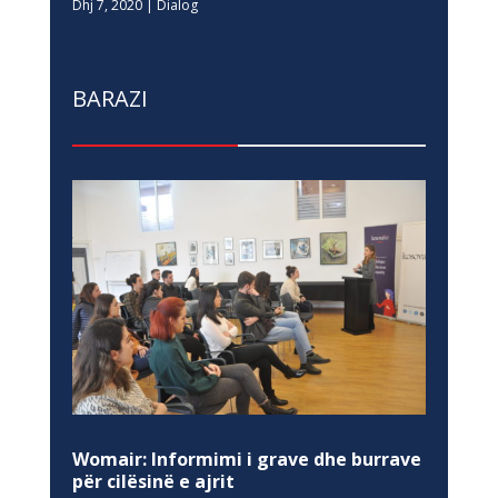
Dhj 7, 2020
|
Dialog
BARAZI
Womair: Informimi i grave dhe burrave
për cilësinë e ajrit