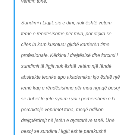
vendin tonë.
Sundimi i Ligjit, siç e dini, nuk është vetëm
temë e rëndësishme për mua, por diçka së
cilës ia kam kushtuar gjithë karrierën time
profesionale. Kërkimi i drejtësisë dhe forcimi i
sundimit të ligjit nuk është vetëm një lëndë
abstrakte teorike apo akademike; kjo është një
temë kaq e rëndësishme për mua ngaqë besoj
se duhet të jetë synim i yni i përhershëm e t’i
përcaktojë veprimet tona, meqë ndikon
drejtpërdrejt në jetën e qytetarëve tanë. Unë
besoj se sundimi i ligjit është parakushti