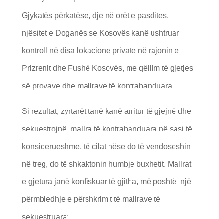
Gjykatës përkatëse, dje në orët e pasdites,
njësitet e Doganës se Kosovës kanë ushtruar
kontroll në disa lokacione private në rajonin e
Prizrenit dhe Fushë Kosovës, me qëllim të gjetjes
së provave dhe mallrave të kontrabanduara.
Si rezultat, zyrtarët tanë kanë arritur të gjejnë dhe
sekuestrojnë mallra të kontrabanduara në sasi të
konsiderueshme, të cilat nëse do të vendoseshin
në treg, do të shkaktonin humbje buxhetit. Mallrat
e gjetura janë konfiskuar të gjitha, më poshtë një
përmbledhje e përshkrimit të mallrave të
sekuestruara: