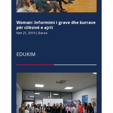
Womair: Informimi i grave dhe burrave
për cilësinë e ajrit
Nën 21, 2019
|
Barazi
EDUKIM