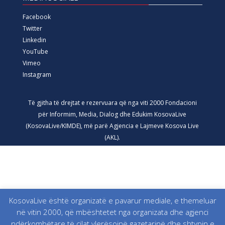
Facebook
Twitter
Linkedin
YouTube
Vimeo
Instagram
Të gjitha të drejtat e rezervuara që nga viti 2000 Fondacioni
për Informim, Media, Dialog dhe Edukim KosovaLive
(KosovaLive/KIMDE), më parë Agjencia e Lajmeve Kosova Live
(AKL).
KosovaLive është organizatë e pavarur mediale, e themeluar
në vitin 2000, që mbështetet nga organizata dhe agjenci
ndërkombëtare të cilat vlerësojnë gazetarinë dhe shtypin e