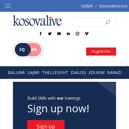
GGMK
/
KosovaKosovo
SQ
EN
Regjistrohu
BALLINA
LAJME
THELLËSISHT
DIALOG
EDUKIM
BARAZI
Build Skills with
our
trainings
Sign up now!
Sign up