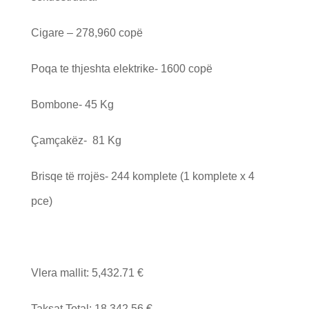
Cigare –
278,960 copë
Poqa te thjeshta elektrike-
1600 copë
Bombone-
45 Kg
Çamçakëz-
81 Kg
Brisqe të rrojës-
244 komplete (1 komplete x 4
pce)
Vlera mallit:
5,432.71 €
Taksat Total:
18,342.56 €