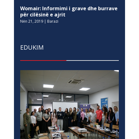
Womair: Informimi i grave dhe burrave
për cilësinë e ajrit
Nën 21, 2019
|
Barazi
EDUKIM