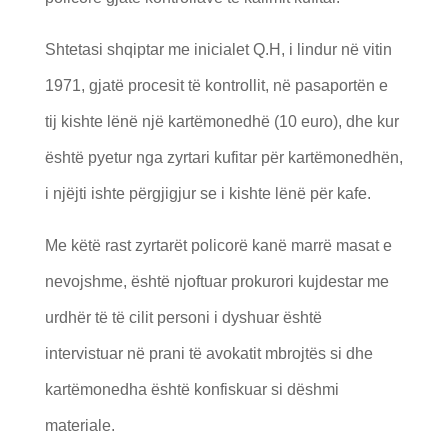
Shtetasi shqiptar me inicialet Q.H, i lindur në vitin
1971, gjatë procesit të kontrollit, në pasaportën e
tij kishte lënë një kartëmonedhë (10 euro), dhe kur
është pyetur nga zyrtari kufitar për kartëmonedhën,
i njëjti ishte përgjigjur se i kishte lënë për kafe.
Me këtë rast zyrtarët policorë kanë marrë masat e
nevojshme, është njoftuar prokurori kujdestar me
urdhër të të cilit personi i dyshuar është
intervistuar në prani të avokatit mbrojtës si dhe
kartëmonedha është konfiskuar si dëshmi
materiale.