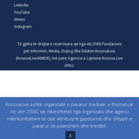
Linkedin
YouTube
Vimeo
Instagram
Të gjitha të drejtat e rezervuara që nga viti 2000 Fondacioni
për Informim, Media, Dialog dhe Edukim KosovaLive
(KosovaLive/KIMDE), më parë Agjencia e Lajmeve Kosova Live
(AKL).
KosovaLive është organizatë e pavarur mediale, e themeluar
në vitin 2000, që mbështetet nga organizata dhe agjenci
ndërkombëtare të cilat vlerësojnë gazetarinë dhe shtypin e
pavarur, të paanshëm dhe kredibil.
X