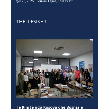
Qer 26, 2026
|
Edukim
,
Lajme
,
Thellesisht
THELLESISHT
Të Rinjtë nga Kosova dhe Bosnja e