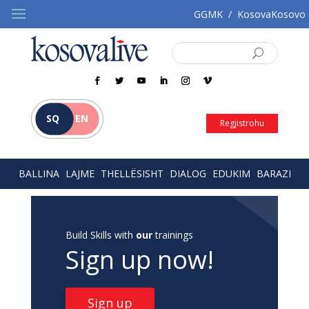
GGMK
/
KosovaKosovo
SQ
EN
Regjistrohu
BALLINA
LAJME
THELLËSISHT
DIALOG
EDUKIM
BARAZI
Build Skills with
our
trainings
Sign up now!
Sign up