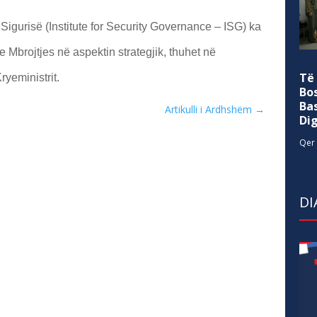
e Sigurisë (Institute for Security Governance – ISG) ka
e Mbrojtjes në aspektin strategjik, thuhet në
Të
yeministrit.
Bo
Ba
Artikulli i Ardhshëm
→
Di
Qer 
DI