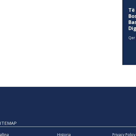
Të
Bo
Ba
Di
Qer 
SITEMAP
allina
Historia
Privacy Policy