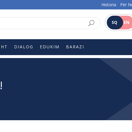
Historia
Për N
SQ
EN
SHT
DIALOG
EDUKIM
BARAZI
!