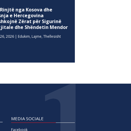
 Rinjtë nga Kosova dhe
snja e Hercegovina
shkojnë Zërat për Sigurinë
gjitale dhe Shëndetin Mendor
26, 2026
|
Edukim
,
Lajme
,
Thellesisht
MEDIA SOCIALE
Facebook