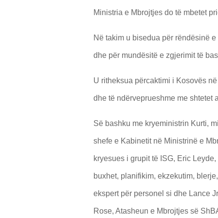
Ministria e Mbrojtjes do të mbetet pr
Në takim u bisedua për rëndësinë e
dhe për mundësitë e zgjerimit të ba
U ritheksua përcaktimi i Kosovës në
dhe të ndërveprueshme me shtetet 
Së bashku me kryeministrin Kurti, m
shefe e Kabinetit në Ministrinë e Mb
kryesues i grupit të ISG, Eric Leyde
buxhet, planifikim, ekzekutim, blerje,
ekspert për personel si dhe Lance Jr.
Rose, Atasheun e Mbrojtjes së ShB