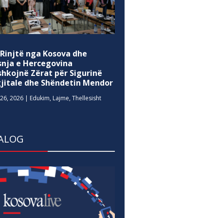
 Rinjtë nga Kosova dhe
snja e Hercegovina
shkojnë Zërat për Sigurinë
gjitale dhe Shëndetin Mendor
26, 2026
|
Edukim
,
Lajme
,
Thellesisht
ALOG