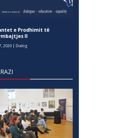
antet e Prodhimit të
mbajtjes II
7, 2020
|
Dialog
RAZI