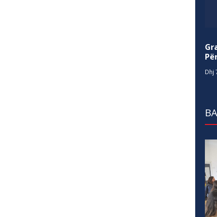
Gr
Për
Dhj 
BA