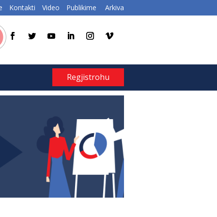
e
Kontakti
Video
Publikime
Arkiva
Regjistrohu