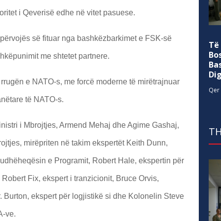
ioritet i Qeverisë edhe në vitet pasuese.
 përvojës së fituar nga bashkëzbarkimet e FSK-së
Të
Bo
shkëpunimit me shtetet partnere.
Ba
Di
 rrugën e NATO-s, me forcë moderne të mirëtrajnuar
Qer 
anëtare të NATO-s.
inistri i Mbrojtjes, Armend Mehaj dhe Agime Gashaj,
TH
rojtjes, mirëpriten në takim ekspertët Keith Dunn,
, udhëheqësin e Programit, Robert Hale, ekspertin për
 Robert Fix, ekspert i tranzicionit, Bruce Orvis,
 Burton, ekspert për logjistikë si dhe Kolonelin Steve
A-ve.