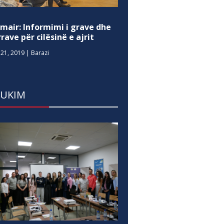
mair: Informimi i grave dhe
rave për cilësinë e ajrit
21, 2019
|
Barazi
DUKIM