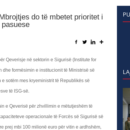
PU
Mbrojtjes do të mbetet prioritet i
t pasuese
ër Qeverisje në sektorin e Sigurisë (Institute for
 dhe formësimin e institucionit të Ministrisë së
LA
in e sotëm mes kryeministrit të Republikës së
sve të ISG-së.
min e Qeverisë për zhvillimin e mëtutjeshëm të
e kapaciteteve operacionale të Forcës së Sigurisë së
re prej mbi 100 milionë euro për vitin e ardhshëm,