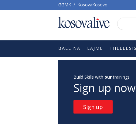
GGMK
/
KosovaKosovo
BALLINA
LAJME
THELLËSI
Build Skills with
our
trainings
Sign up now
Sign up