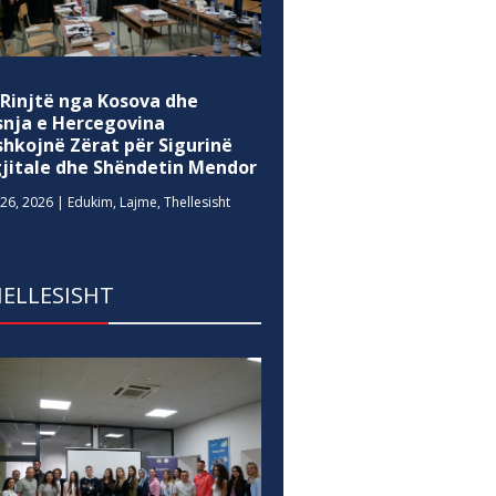
 Rinjtë nga Kosova dhe
snja e Hercegovina
shkojnë Zërat për Sigurinë
gjitale dhe Shëndetin Mendor
26, 2026
|
Edukim
,
Lajme
,
Thellesisht
ELLESISHT