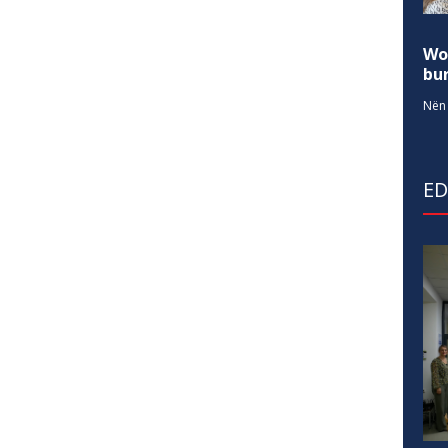
Wo
bur
Nën 
E