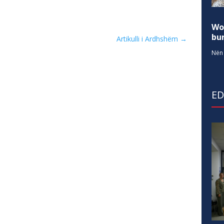
Wo
bur
Artikulli i Ardhshëm
→
Nën 
E