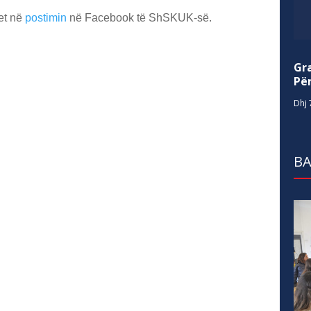
het në
postimin
në Facebook të ShSKUK-së.
Gr
Për
Dhj 
BA