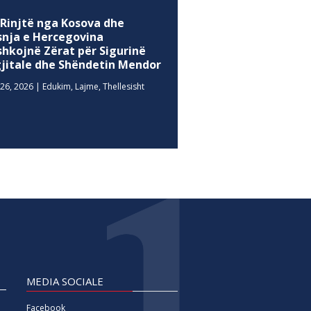
 Rinjtë nga Kosova dhe
snja e Hercegovina
shkojnë Zërat për Sigurinë
gjitale dhe Shëndetin Mendor
26, 2026
|
Edukim
,
Lajme
,
Thellesisht
MEDIA SOCIALE
Facebook