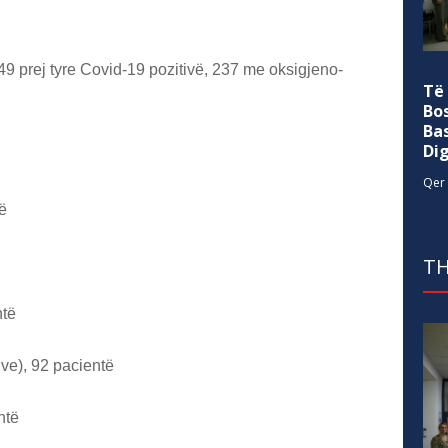
49 prej tyre Covid-19 pozitivë, 237 me oksigjeno-
Të
Bo
Ba
Di
Qer 
ë
TH
ntë
ive), 92 pacientë
ntë