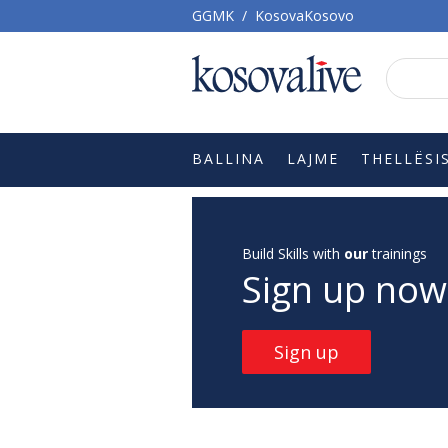
GGMK
/
KosovaKosovo
BALLINA
LAJME
THELLËSI
Build Skills with
our
trainings
Sign up now
Sign up