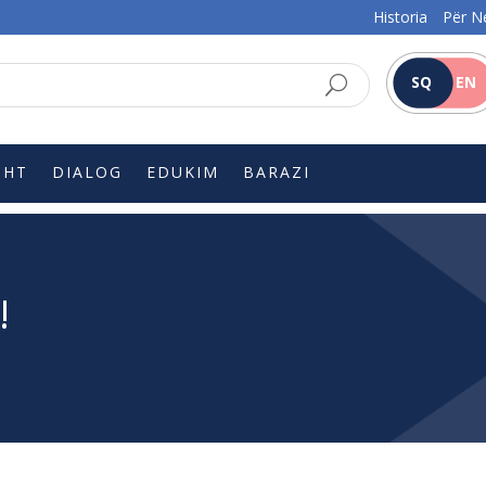
Historia
Për N
SQ
EN
SHT
DIALOG
EDUKIM
BARAZI
!