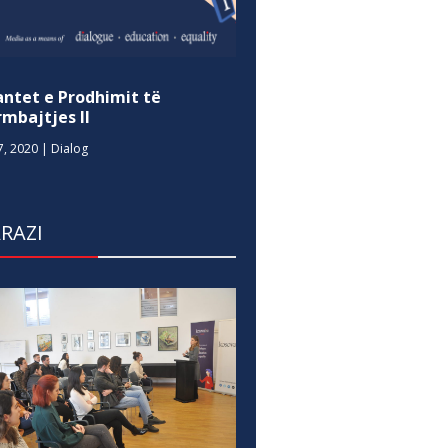
antet e Prodhimit të
mbajtjes II
7, 2020
|
Dialog
RAZI