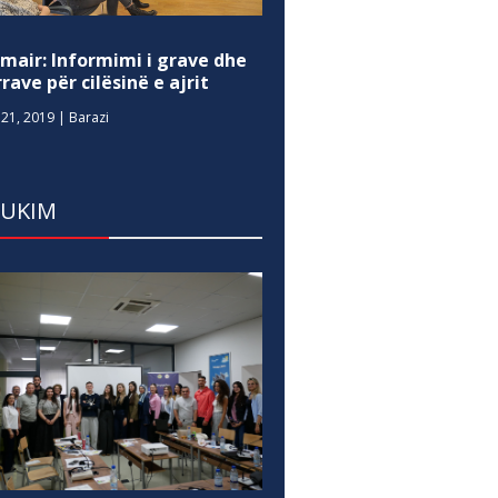
mair: Informimi i grave dhe
rave për cilësinë e ajrit
21, 2019
|
Barazi
DUKIM