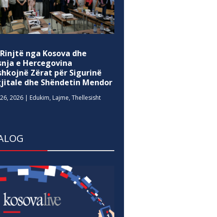
 Rinjtë nga Kosova dhe
snja e Hercegovina
shkojnë Zërat për Sigurinë
gjitale dhe Shëndetin Mendor
26, 2026
|
Edukim
,
Lajme
,
Thellesisht
ALOG