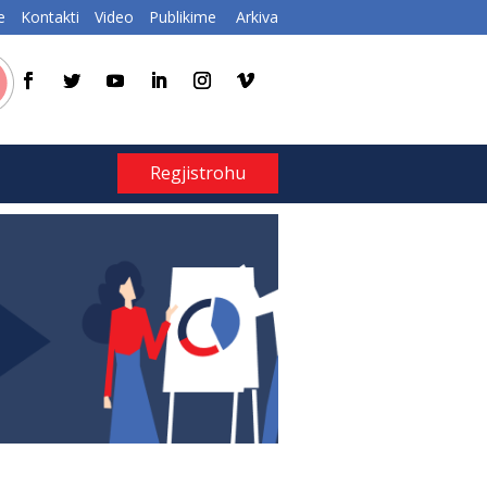
e
Kontakti
Video
Publikime
Arkiva
Regjistrohu