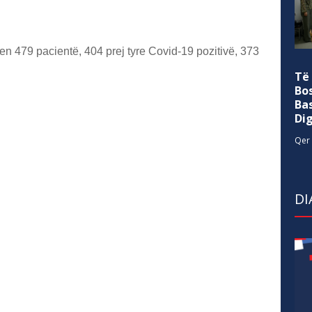
hen 479 pacientë, 404 prej tyre Covid-19 pozitivë, 373
Të
Bo
Ba
Di
Qer 
DI