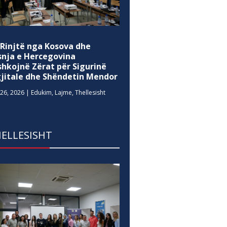
 Rinjtë nga Kosova dhe
snja e Hercegovina
shkojnë Zërat për Sigurinë
gjitale dhe Shëndetin Mendor
26, 2026
|
Edukim
,
Lajme
,
Thellesisht
ELLESISHT