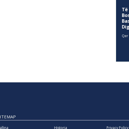
Të
Bo
Ba
Di
Qer 
SITEMAP
allina
Historia
Privacy Policy