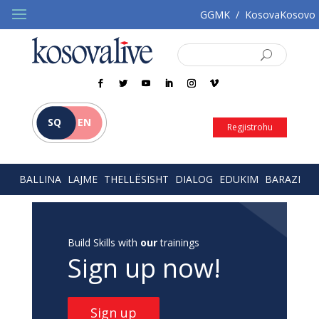
GGMK
/
KosovaKosovo
SQ
EN
Regjistrohu
BALLINA
LAJME
THELLËSISHT
DIALOG
EDUKIM
BARAZI
Build Skills with
our
trainings
Sign up now!
Sign up