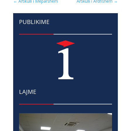
←
Artikulli i Mëparshëm
Artikulli i Ardhshëm
→
PUBLIKIME
LAJME