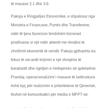
tё masave 2.1 dhe 3.6.
Pakoja e Ringjalljes Ekonomike, e shpalosur nga
Ministria e Financave, Punёs dhe Transfereve,
ndër të tjera favorizon bindshëm bizneset
prodhuese si një ndër akterët me rëndësi të
zhvillimit ekonomik të vendit. Pakoja gjithashtu ka
fokus të vecantë krijimin e një shoqërie të
barabartë dhe ngritjen e mirëqenies së qytetarëve.
Prandaj, operacionalizimi i masave të lartëcekura
ëshë kyç për realizimin e pritoriteteve të Qeverisë,
thuhet në komunikatën për media e MFPT-së.