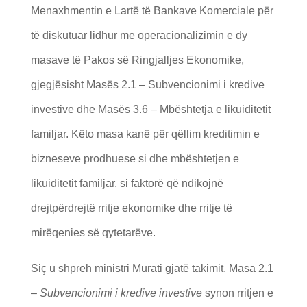
Menaxhmentin e Lartё të Bankave Komerciale për
të diskutuar lidhur me operacionalizimin e dy
masave të Pakos së Ringjalljes Ekonomike,
gjegjёsisht Masës 2.1 – Subvencionimi i kredive
investive dhe Masës 3.6 – Mbështetja e likuiditetit
familjar. Kёto masa kanё pёr qёllim kreditimin e
bizneseve prodhuese si dhe mbёshtetjen e
likuiditetit familjar, si faktorё qё ndikojnё
drejtpёrdrejtё rritje ekonomike dhe rritje tё
mirёqenies sё qytetarёve.
Siç u shpreh ministri Murati gjatё takimit, Masa 2.1
–
Subvencionimi i kredive investive
synon rritjen e