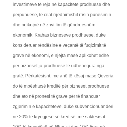
investimeve tё reja nё kapacitete prodhuese dhe
pёrpunuese, tё cilat rrjedhimishit rrisin punёsimin
dhe ndikojnё nё zhvillim tё qёndrueshёm
ekonomik. Krahas bizneseve prodhuese, duke
konsideruar rёndёsinё e veçantё tё fuqizimit tё
grave nё ekonomi, e njejta masё aplikohet edhe
pёr bizneset jo-prodhuese tё udhёhequra nga
gratё. Pёrkatёsisht, me anё tё kёsaj mase Qeveria
do të mbёshtesё kreditё për bizneset prodhuese
dhe ato në pronësi të grave për të financuar
zgjerimin e kapaciteteve, duke subvencionuar deri
në 20% të kryegjësë së kredisë, më saktësisht
10% të kryegjësë në fillim, si dhe 10% tjera në