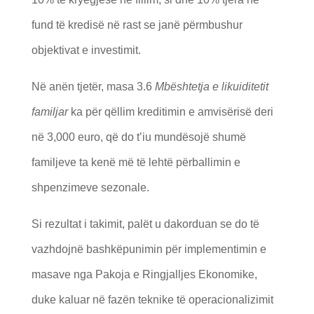
fund të kredisë në rast se janë përmbushur
objektivat e investimit.
Nё anёn tjetёr, masa 3.6
Mbështetja e likuiditetit
familjar
ka pёr qёllim kreditimin e amvisёrisё deri
në 3,000 euro, qё do t’iu mundësojë shumë
familjeve ta kenë më të lehtë përballimin e
shpenzimeve sezonale.
Si rezultat i takimit, palёt u dakorduan se do tё
vazhdojnё bashkёpunimin pёr implementimin e
masave nga Pakoja e Ringjalljes Ekonomike,
duke kaluar nё fazёn teknike tё operacionalizimit