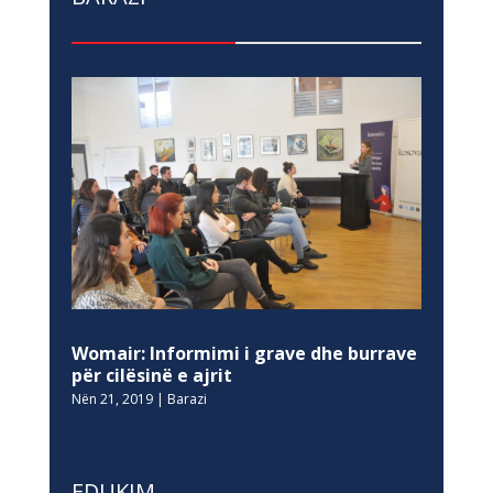
Womair: Informimi i grave dhe burrave
për cilësinë e ajrit
Nën 21, 2019
|
Barazi
EDUKIM