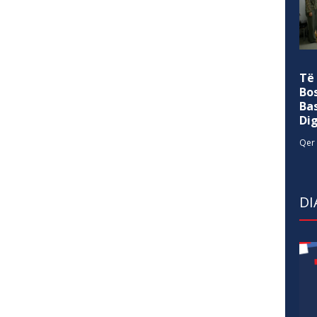
Të
Bo
Ba
Di
Qer 
DI