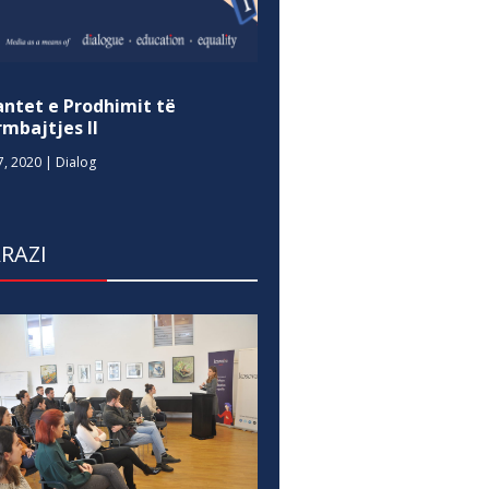
antet e Prodhimit të
mbajtjes II
7, 2020
|
Dialog
RAZI