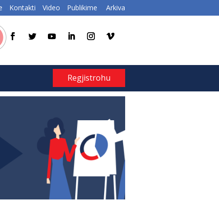
e
Kontakti
Video
Publikime
Arkiva
Regjistrohu