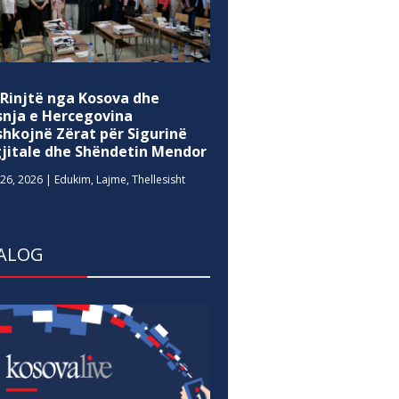
 Rinjtë nga Kosova dhe
snja e Hercegovina
shkojnë Zërat për Sigurinë
gjitale dhe Shëndetin Mendor
26, 2026
|
Edukim
,
Lajme
,
Thellesisht
ALOG