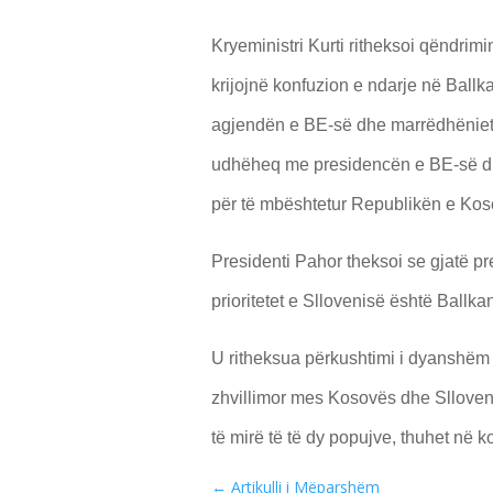
Kryeministri Kurti ritheksoi qëndri
krijojnë konfuzion e ndarje në Ball
agjendën e BE-së dhe marrëdhëniet tr
udhëheq me presidencën e BE-së dhe
për të mbështetur Republikën e Koso
Presidenti Pahor theksoi se gjatë pre
prioritetet e Sllovenisë është Ballk
U ritheksua përkushtimi i dyanshëm 
zhvillimor mes Kosovës dhe Slloveni
të mirë të të dy popujve, thuhet në 
←
Artikulli i Mëparshëm