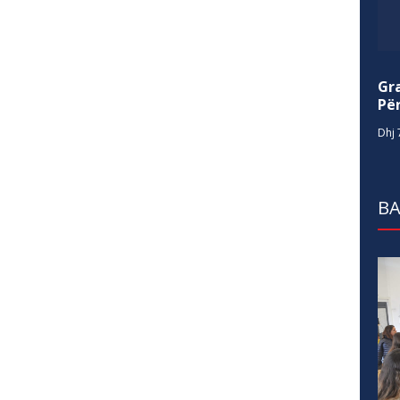
Gr
Për
Dhj 
BA