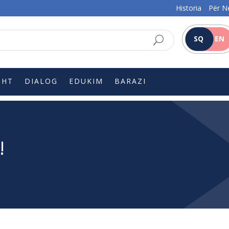
Historia
Për N
SQ
EN
SHT
DIALOG
EDUKIM
BARAZI
!