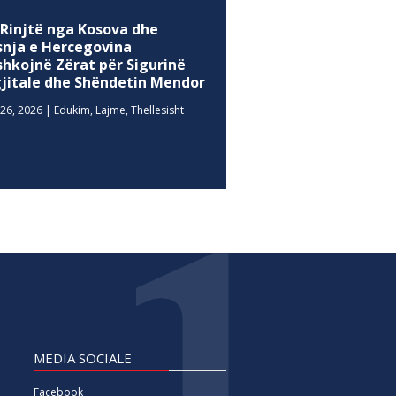
 Rinjtë nga Kosova dhe
snja e Hercegovina
shkojnë Zërat për Sigurinë
gjitale dhe Shëndetin Mendor
26, 2026
|
Edukim
,
Lajme
,
Thellesisht
MEDIA SOCIALE
Facebook