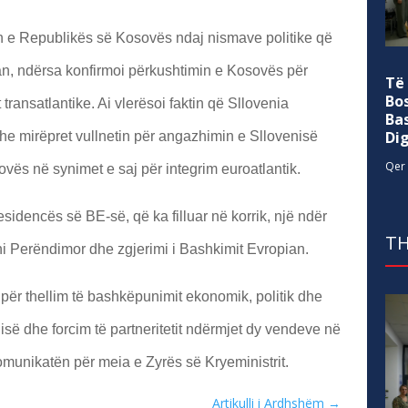
min e Republikës së Kosovës ndaj nismave politike që
kan, ndërsa konfirmoi përkushtimin e Kosovës për
Të
Bo
ansatlantike. Ai vlerësoi faktin që Sllovenia
Ba
Di
 mirëpret vullnetin për angazhimin e Sllovenisë
Qer 
vës në synimet e saj për integrim euroatlantik.
sidencës së BE-së, që ka filluar në korrik, një ndër
TH
ani Perëndimor dhe zgjerimi i Bashkimit Evropian.
për thellim të bashkëpunimit ekonomik, politik dhe
së dhe forcim të partneritetit ndërmjet dy vendeve në
komunikatën për meia e Zyrës së Kryeministrit.
Artikulli i Ardhshëm
→