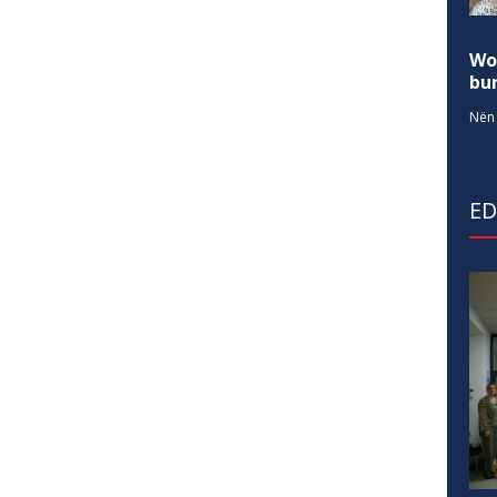
Wo
bur
Nën 
E