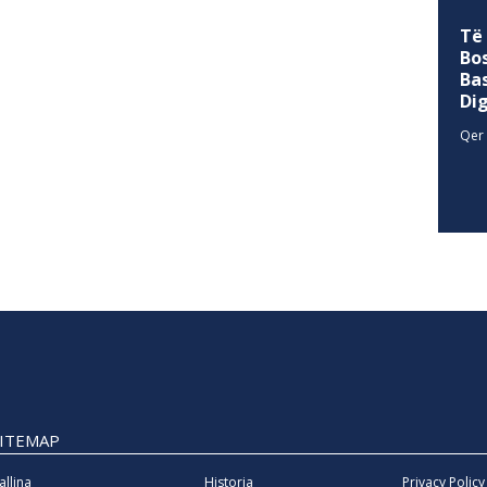
Të
Bo
Ba
Di
Qer 
SITEMAP
allina
Historia
Privacy Policy