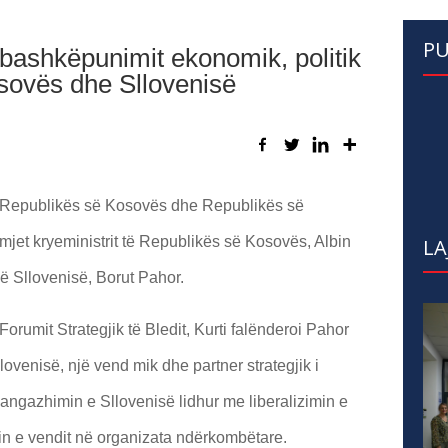
PU
i bashkëpunimit ekonomik, politik
sovës dhe Sllovenisë
 Republikës së Kosovës dhe Republikës së
rmjet kryeministrit të Republikës së Kosovës, Albin
LA
ë Sllovenisë, Borut Pahor.
orumit Strategjik të Bledit, Kurti falënderoi Pahor
venisë, një vend mik dhe partner strategjik i
angazhimin e Sllovenisë lidhur me liberalizimin e
n e vendit në organizata ndërkombëtare.