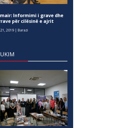
mair: Informimi i grave dhe
rave për cilësinë e ajrit
21, 2019
|
Barazi
DUKIM