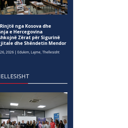
 Rinjtë nga Kosova dhe
snja e Hercegovina
shkojnë Zërat për Sigurinë
gjitale dhe Shëndetin Mendor
26, 2026
|
Edukim
,
Lajme
,
Thellesisht
ELLESISHT