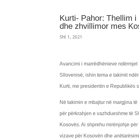
Kurti- Pahor: Thellim 
dhe zhvillimor mes Ko
Sht 1, 2021
Avancimi i marrëdhënieve ndërmjet
Sllovenisë, ishin tema e takimit ndë
Kurti, me presidentin e Republikës s
Në takimin e mbajtur në margjina të F
për përkrahjen e vazhdueshme të Sllo
Kosovës. Ai shprehu mirënjohje për 
vizave për Kosovën dhe anëtarësimi