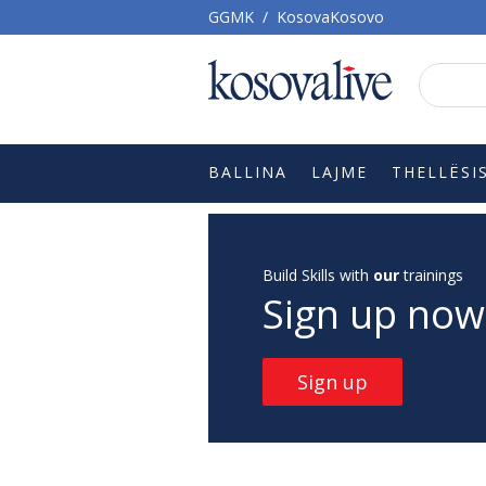
GGMK
/
KosovaKosovo
BALLINA
LAJME
THELLËSI
Build Skills with
our
trainings
Sign up now
Sign up