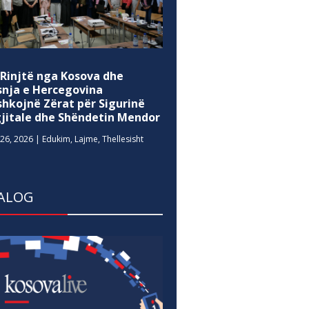
 Rinjtë nga Kosova dhe
snja e Hercegovina
shkojnë Zërat për Sigurinë
gjitale dhe Shëndetin Mendor
26, 2026
|
Edukim
,
Lajme
,
Thellesisht
ALOG