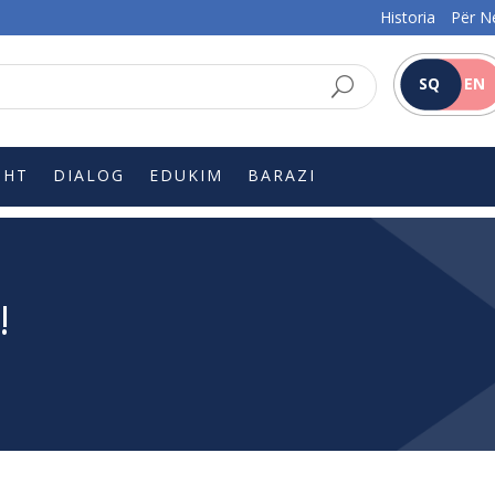
Historia
Për N
SQ
EN
SHT
DIALOG
EDUKIM
BARAZI
!