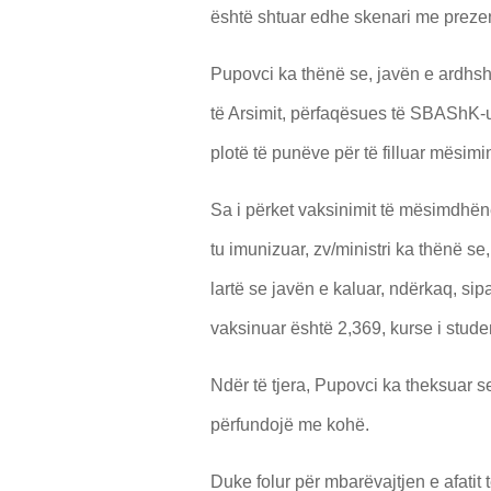
është shtuar edhe skenari me prezen
Pupovci ka thënë se, javën e ardhs
të Arsimit, përfaqësues të SBAShK-ut 
plotë të punëve për të filluar mësimi
Sa i përket vaksinimit të mësimdhënë
tu imunizuar, zv/ministri ka thënë s
lartë se javën e kaluar, ndërkaq, sip
vaksinuar është 2,369, kurse i stud
Ndër të tjera, Pupovci ka theksuar se
përfundojë me kohë.
Duke folur për mbarëvajtjen e afatit 