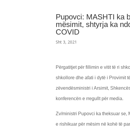
Pupovci: MASHTI ka bër
mësimit, shtyrja ka nd
COVID
Sht 3, 2021
Përgatitjet për fillimin e vitit të ri
shkollore dhe afati i dytë i Provimit 
zëvendësministri i Arsimit, Shkencë
konferencën e rregullt për media.
Zv/ministri Pupovci ka theksuar se, 
e rishikuar për mësim në kohë të pa