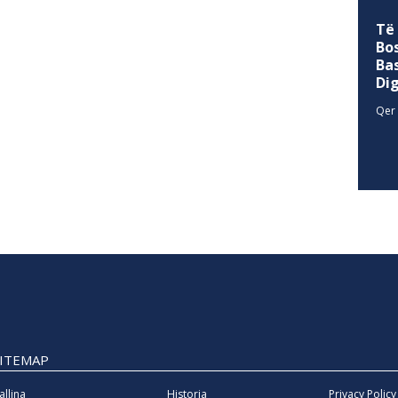
Të
Bo
Ba
Di
Qer 
SITEMAP
allina
Historia
Privacy Policy