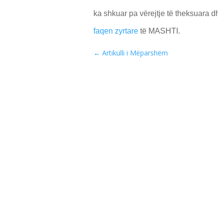
ka shkuar pa vërejtje të theksuara dh
faqen zyrtare
të MASHTI.
←
Artikulli i Mëparshëm