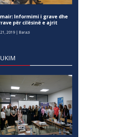
mair: Informimi i grave dhe
rave për cilësinë e ajrit
21, 2019
|
Barazi
DUKIM