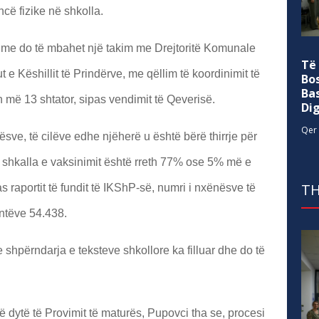
cë fizike në shkolla.
hme do të mbahet një takim me Drejtoritë Komunale
Të
e Këshillit të Prindërve, me qëllim të koordinimit të
Bo
Ba
n më 13 shtator, sipas vendimit të Qeverisë.
Di
Qer 
sve, të cilëve edhe njëherë u është bërë thirrje për
e, shkalla e vaksinimit është rreth 77% ose 5% më e
TH
as raportit të fundit të IKShP-së, numri i nxënësve të
entëve 54.438.
 shpërndarja e teksteve shkollore ka filluar dhe do të
të dytë të Provimit të maturës, Pupovci tha se, procesi