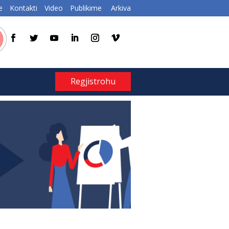
e
Kontakti
Video
Publikime
Arkiva
Regjistrohu