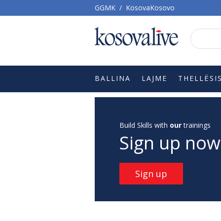
GGMK
/
KosovaKosovo
BALLINA
LAJME
THELLËSI
Build Skills with
our
trainings
Sign up now
Sign up