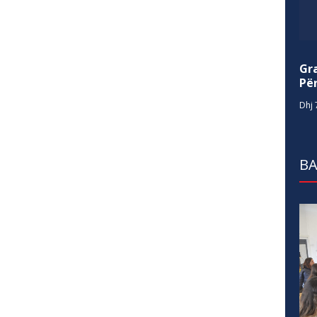
Gr
Për
Dhj 
BA