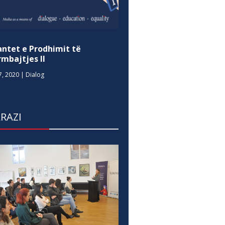
antet e Prodhimit të
mbajtjes II
7, 2020
|
Dialog
RAZI