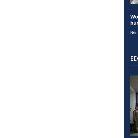
Wo
bur
Nën 
E