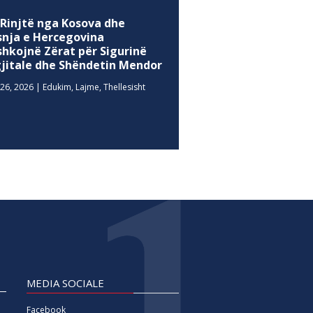
 Rinjtë nga Kosova dhe
snja e Hercegovina
shkojnë Zërat për Sigurinë
gjitale dhe Shëndetin Mendor
26, 2026
|
Edukim
,
Lajme
,
Thellesisht
MEDIA SOCIALE
Facebook