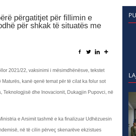
PU
ë përgatitjet për fillimin e
odhë për shkak të situatës me
 shkollor 2021/22, vaksinimi i mësimdhënësve, tekstet
LA
të Maturës, kanë qenë temat për të cilat ka folur sot
s, Teknologjisë dhe Inovacionit, Dukagjin Pupovci, në
Ministria e Arsimit tashmë e ka finalizuar Udhëzuesin
ndemisë, në të cilin përveç skenarëve ekzistues