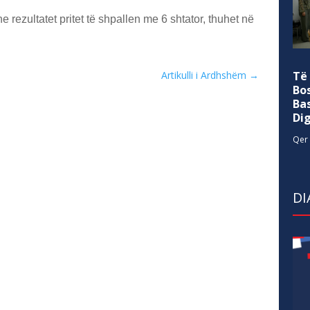
e rezultatet pritet të shpallen me 6 shtator, thuhet në
Artikulli i Ardhshëm
→
Të
Bo
Ba
Di
Qer 
DI