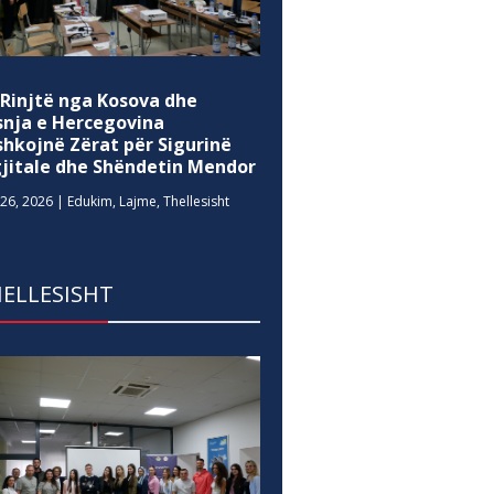
 Rinjtë nga Kosova dhe
snja e Hercegovina
shkojnë Zërat për Sigurinë
gjitale dhe Shëndetin Mendor
26, 2026
|
Edukim
,
Lajme
,
Thellesisht
ELLESISHT