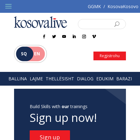
GGMK
/
KosovaKosovo
SQ
EN
Regjistrohu
BALLINA
LAJME
THELLËSISHT
DIALOG
EDUKIM
BARAZI
Build Skills with
our
trainings
Sign up now!
Sign up