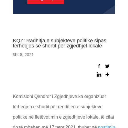
KQZ: Radhitja e subjekteve politike sipas
tërheqjes së shortit për zgjedhjet lokale
Sht 8, 2021
Komisioni Qendror i Zgjedhjeve ka organizuar
tërheqjen e shortit për renditjen e subjekteve
politike në fletëvotimin e zgjedhjeve lokale, të cilat
do të mbahen më 17 tetor 2021, thuhet në
postimin