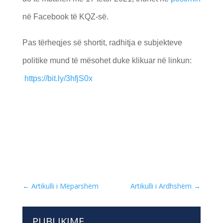
në Facebook të KQZ-së.
Pas tërheqjes së shortit, radhitja e subjekteve
politike mund të mësohet duke klikuar në linkun:
https://bit.ly/3hfjS0x
←
Artikulli i Mëparshëm
Artikulli i Ardhshëm
→
PUBLIKIME