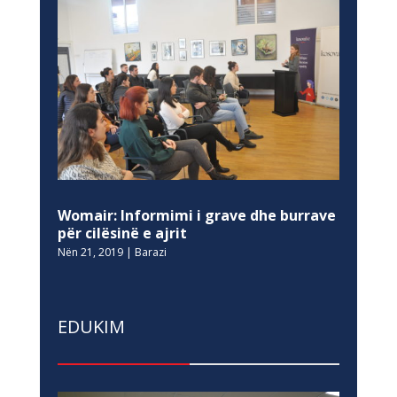
Womair: Informimi i grave dhe burrave
për cilësinë e ajrit
Nën 21, 2019
|
Barazi
EDUKIM