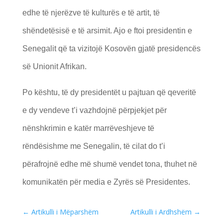
edhe të njerëzve të kulturës e të artit, të
shëndetësisë e të arsimit. Ajo e ftoi presidentin e
Senegalit që ta vizitojë Kosovën gjatë presidencës
së Unionit Afrikan.
Po kështu, të dy presidentët u pajtuan që qeveritë
e dy vendeve t’i vazhdojnë përpjekjet për
nënshkrimin e katër marrëveshjeve të
rëndësishme me Senegalin, të cilat do t’i
përafrojnë edhe më shumë vendet tona, thuhet në
komunikatën për media e Zyrës së Presidentes.
←
Artikulli i Mëparshëm
Artikulli i Ardhshëm
→