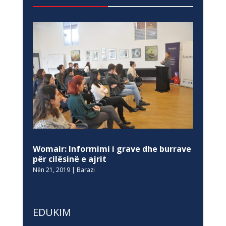
Womair: Informimi i grave dhe burrave
për cilësinë e ajrit
Nën 21, 2019
|
Barazi
EDUKIM