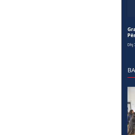
Gr
Për
Dhj 
BA