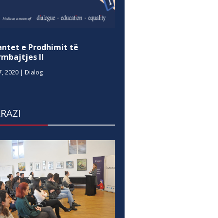
antet e Prodhimit të
mbajtjes II
7, 2020
|
Dialog
RAZI