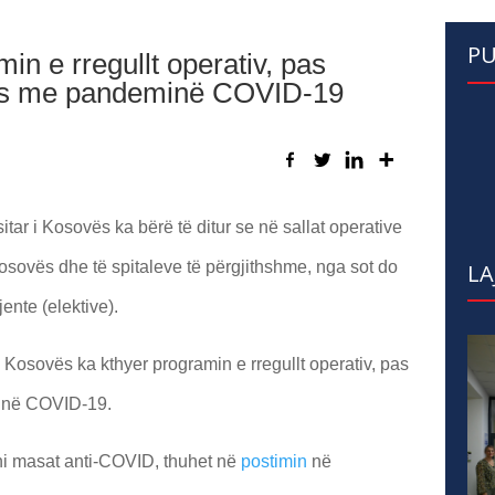
PU
n e rregullt operativ, pas
atës me pandeminë COVID-19
itar i Kosovës ka bërë të ditur se në sallat operative
osovës dhe të spitaleve të përgjithshme, nga sot do
LA
ente (elektive).
i Kosovës ka kthyer programin e rregullt operativ, pas
minë COVID-19.
ni masat anti-COVID, thuhet në
postimin
në