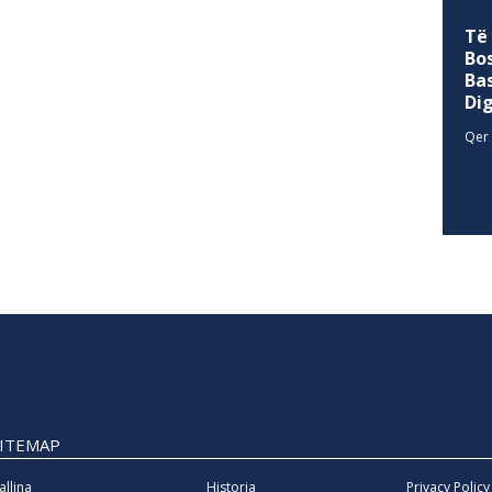
Të
Bo
Ba
Di
Qer 
SITEMAP
allina
Historia
Privacy Policy