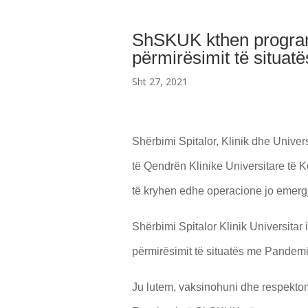
ShSKUK kthen programi
përmirësimit të situ
Sht 27, 2021
Shërbimi Spitalor, Klinik dhe Univers
të Qendrën Klinike Universitare të K
të kryhen edhe operacione jo emergj
Shërbimi Spitalor Klinik Universitar 
përmirësimit të situatës me Pande
Ju lutem, vaksinohuni dhe respekto