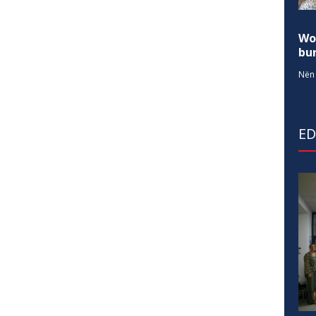
Wo
bur
Nën 
E