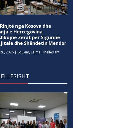
 Rinjtë nga Kosova dhe
snja e Hercegovina
shkojnë Zërat për Sigurinë
gjitale dhe Shëndetin Mendor
26, 2026
|
Edukim
,
Lajme
,
Thellesisht
ELLESISHT