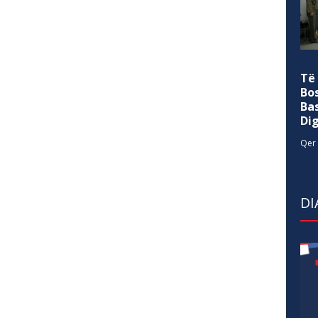
Të
Bo
Ba
Di
Qer 
DI