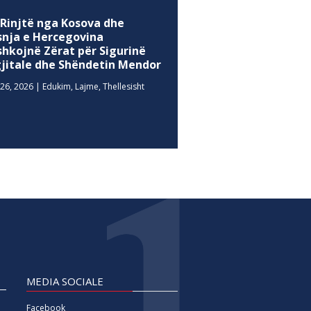
 Rinjtë nga Kosova dhe
snja e Hercegovina
shkojnë Zërat për Sigurinë
gjitale dhe Shëndetin Mendor
26, 2026
|
Edukim
,
Lajme
,
Thellesisht
MEDIA SOCIALE
Facebook