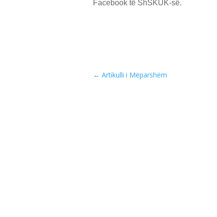
Facebook të ShSKUK-së.
←
Artikulli i Mëparshëm