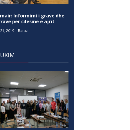
mair: Informimi i grave dhe
rave për cilësinë e ajrit
21, 2019
|
Barazi
DUKIM