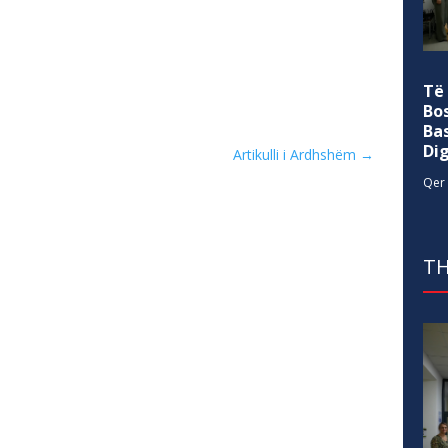
Të
Bo
Ba
Di
Artikulli i Ardhshëm
→
Qer 
TH