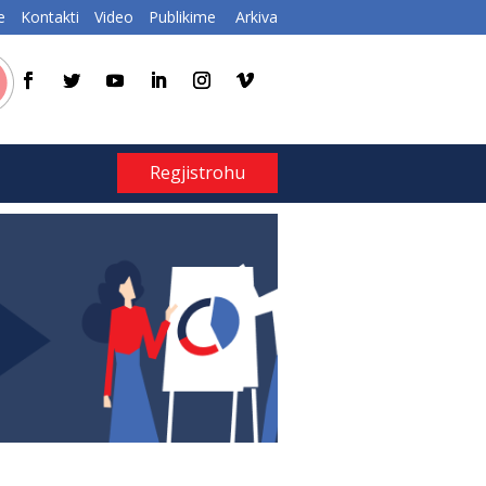
e
Kontakti
Video
Publikime
Arkiva
Regjistrohu