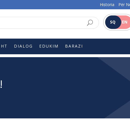
Historia
Për N
SQ
EN
SHT
DIALOG
EDUKIM
BARAZI
!