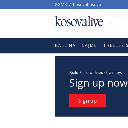
GGMK
/
KosovaKosovo
BALLINA
LAJME
THELLËSI
Build Skills with
our
trainings
Sign up now
Sign up