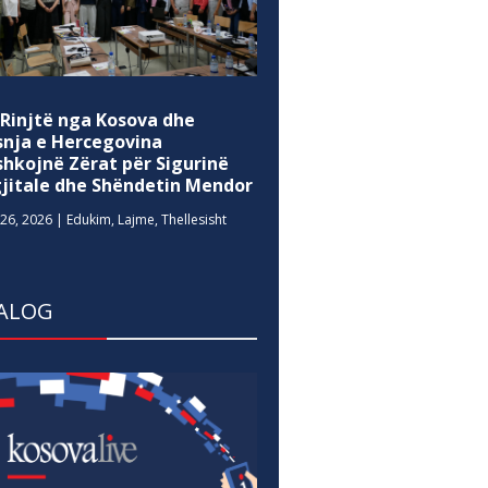
 Rinjtë nga Kosova dhe
snja e Hercegovina
shkojnë Zërat për Sigurinë
gjitale dhe Shëndetin Mendor
26, 2026
|
Edukim
,
Lajme
,
Thellesisht
ALOG