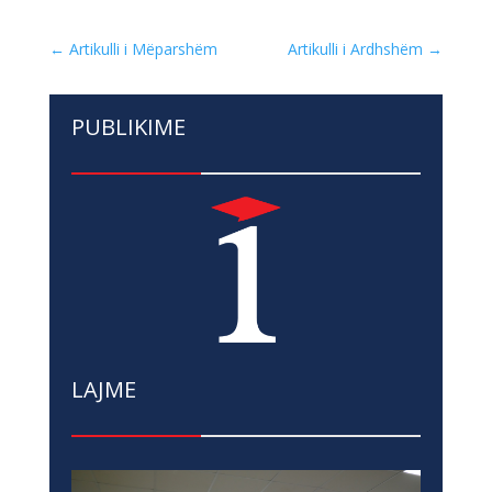
←
Artikulli i Mëparshëm
Artikulli i Ardhshëm
→
PUBLIKIME
LAJME