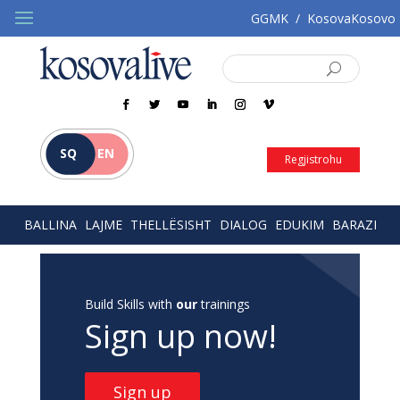
GGMK
/
KosovaKosovo
SQ
EN
Regjistrohu
BALLINA
LAJME
THELLËSISHT
DIALOG
EDUKIM
BARAZI
Build Skills with
our
trainings
Sign up now!
Sign up