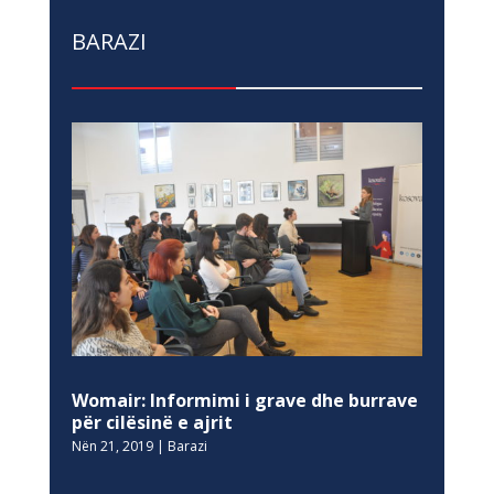
BARAZI
Womair: Informimi i grave dhe burrave
për cilësinë e ajrit
Nën 21, 2019
|
Barazi