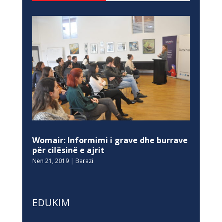
Womair: Informimi i grave dhe burrave
për cilësinë e ajrit
Nën 21, 2019
|
Barazi
EDUKIM