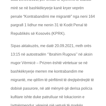
mirë se në bashkëkryerje kanë kryer veprën
penale “Kontrabandimi me migrantë” nga neni 164
pargrafi 1 lidhur me nenin 31 të Kodit Penal të
Republikës së Kosovës (KPRK).
Sipas aktakuzës, me datë 20.09.2021, rreth orës
13:15 në autostradën ‘’Ibrahim Rugova’’ në aksin
rrugor Vërmicë – Prizren është vërtetuar se në
bashkëkryerje merren me kontrabandim me
migrantë, me qëllim të përfitimit të drejtpërdrejtë të
dobisë pasurore, në atë mënyrë që derisa policia
kufitare ishte duke patrulluar në lokacionin e
lartpërmendur, vërejnë një veturë të markës