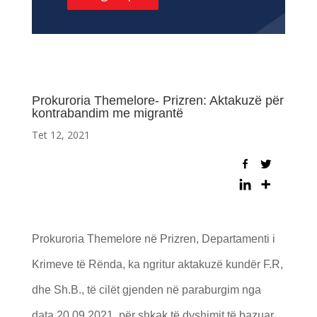
Prokuroria Themelore- Prizren: Aktakuzë për
kontrabandim me migrantë
Tet 12, 2021
Prokuroria Themelore në Prizren, Departamenti i
Krimeve të Rënda, ka ngritur aktakuzë kundër F.R,
dhe Sh.B., të cilët gjenden në paraburgim nga
data 20.09.2021, për shkak të dyshimit të bazuar