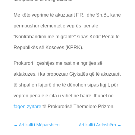
Me këto veprime të akuzuarit F.R., dhe Sh.B., kanë
përmbushur elementet e veprës penale
“Kontrabandimi me migrantë” sipas Kodit Penal të
Republikës së Kosovës (KPRK).
Prokurori i çështjes me rastin e ngritjes së
aktakuzës, i ka propozuar Gjykatës që të akuzuarit
të shpallen fajtorë dhe të dënohen sipas ligjit, për
veprën penale e cila u vihet në barrë, thuhet në
faqen zyrtare
të Prokurorisë Themelore Prizren.
←
Artikulli i Mëparshëm
Artikulli i Ardhshëm
→