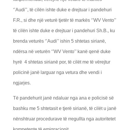
‘’Audi’’, të cilën ishte duke e drejtuar i pandehuri
F.R., si dhe një veturë tjetër të markës ‘’WV Vento’’
të cilën ishte duke e drejtuar i pandehuri Sh.B., ku
brenda veturës ‘’Audi’’ ishin 5 shtetas sirianë,
ndërsa në veturën ‘’WV Vento’’ kanë qenë duke
hyrë 4 shtetas sirianë por, të cilët me të vërejtur
policinë janë larguar nga vetura dhe vendi i
ngjarjes.
Të pandehurit janë ndaluar nga ana e policisë së
bashku me 5 shtetasit e tjerë sirianë, të cilët u janë
nënshtruar procedurave të rregullta nga autoritetet
kompetente të emigracionit.