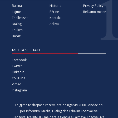
Ballina
Historia
Privacy Policy
Lajme
Për ne
Reklamo me ne
Thellësisht
Kontakt
Dialog
Arkiva
Edukim
Barazi
MEDIA SOCIALE
Facebook
Twitter
Linkedin
YouTube
Vimeo
Instagram
Të gjitha të drejtat e rezervuara që nga viti 2000 Fondacioni
për Informim, Media, Dialog dhe Edukim KosovaLive
(KosovaLive/KIMDE), më parë Agjencia e Lajmeve Kosova Live