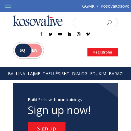
GGMK
/
KosovaKosovo
SQ
EN
Regjistrohu
BALLINA
LAJME
THELLËSISHT
DIALOG
EDUKIM
BARAZI
Build Skills with
our
trainings
Sign up now!
Sign up