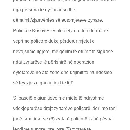
nga persona të dyshuar si dhe
dëmtimit/zjarrvënies së automjeteve zyrtare,
Policia e Kosovës është detyruar të ndërmarrë
veprime policore duke përdorur mjetet e
nevojshme ligjore, me qëllim të ofrimit të sigurisë
ndaj zyrtarëve të përfshirë në operacion,
qytetarëve në atë zonë dhe krijimit të mundësisë
së lëvizjes e qarkullimit të lirë.
Si pasojë e gjuajtjeve me mjete të ndryshme
vdekjeprurëse drejt zyrtarëve policorë, deri më tani
janë raportuar se (6) zyrtarë policorë kanë pësuar
lëndime trupore, prej tyre (5) zyrtarë të