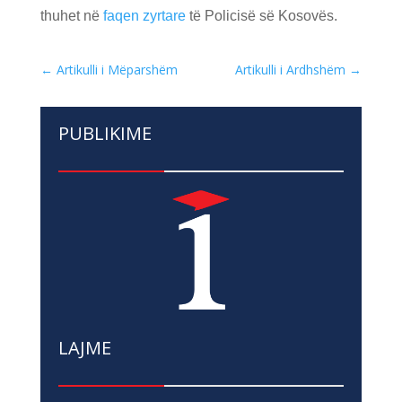
thuhet në
faqen zyrtare
të Policisë së Kosovës.
←
Artikulli i Mëparshëm
Artikulli i Ardhshëm
→
PUBLIKIME
LAJME