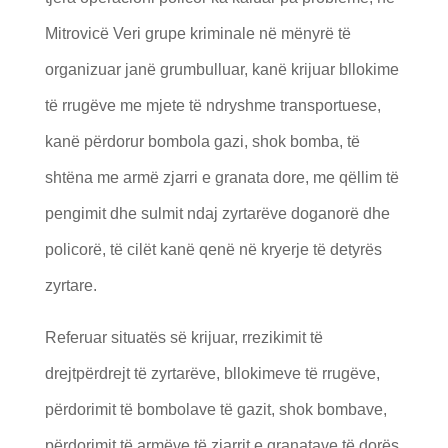
Mitrovicë Veri grupe kriminale në mënyrë të
organizuar janë grumbulluar, kanë krijuar bllokime
të rrugëve me mjete të ndryshme transportuese,
kanë përdorur bombola gazi, shok bomba, të
shtëna me armë zjarri e granata dore, me qëllim të
pengimit dhe sulmit ndaj zyrtarëve doganorë dhe
policorë, të cilët kanë qenë në kryerje të detyrës
zyrtare.
Referuar situatës së krijuar, rrezikimit të
drejtpërdrejt të zyrtarëve, bllokimeve të rrugëve,
përdorimit të bombolave të gazit, shok bombave,
përdorimit të armëve të zjarrit e granatave të dorës