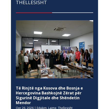
THELLESISHT
Të Rinjtë nga Kosova dhe Bosnja e
Hercegovina Bashkojnë Zërat për
Sigurinë Digjitale dhe Shëndetin
Mendor
Qer 26, 2026
|
Edukim
,
Lajme
,
Thellesisht