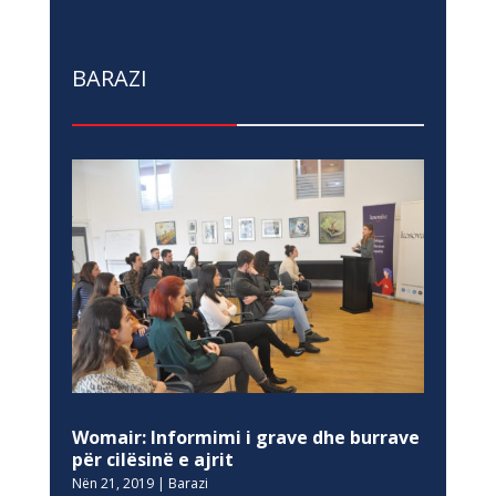
BARAZI
Womair: Informimi i grave dhe burrave
për cilësinë e ajrit
Nën 21, 2019
|
Barazi