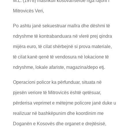
M.L. (1978) mashkull kosovar/serbe nga rajoni i
Mitrovicës Veri,
Po ashtu janë sekuestruar mallra dhe dëshmi të
ndryshme të kontrabanduara në vlerë prej qindra
mijëra euro, të cilat shërbejnë si prova materiale,
të cilat kanë qenë të vendosura në lokacione të
ndryshme, lokale afariste, magazina/depo etj.
Operacioni policor ka përfunduar, situata në
pjesën veriore të Mitrovicës është qetësuar,
përderisa veprimet e mëtejme policore janë duke u
realizuar në bashkëpunim dhe koordinim me
Doganën e Kosovës dhe organet e drejtësisë,