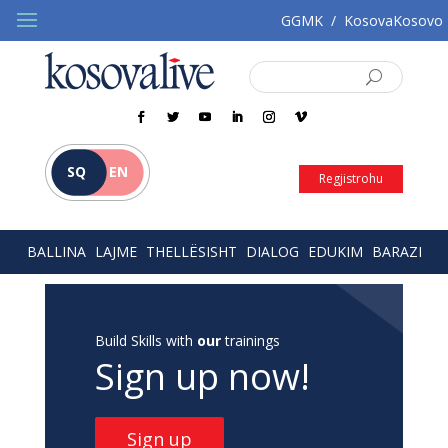
GGMK
/
KosovaKosovo
SQ
EN
Regjistrohu
BALLINA
LAJME
THELLËSISHT
DIALOG
EDUKIM
BARAZI
Build Skills with
our
trainings
Sign up now!
Sign up