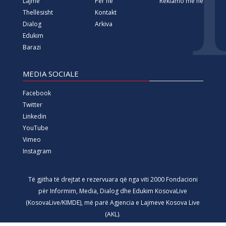
Lajme
Për ne
Reklamo me ne
Thellësisht
Kontakt
Dialog
Arkiva
Edukim
Barazi
MEDIA SOCIALE
Facebook
Twitter
Linkedin
YouTube
Vimeo
Instagram
Të gjitha të drejtat e rezervuara që nga viti 2000 Fondacioni
për Informim, Media, Dialog dhe Edukim KosovaLive
(KosovaLive/KIMDE), më parë Agjencia e Lajmeve Kosova Live
(AKL).