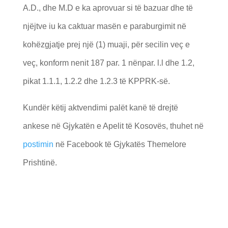
A.D., dhe M.D e ka aprovuar si të bazuar dhe të
njëjtve iu ka caktuar masën e paraburgimit në
kohëzgjatje prej një (1) muaji, për secilin veç e
veç, konform nenit 187 par. 1 nënpar. l.l dhe 1.2,
pikat 1.1.1, 1.2.2 dhe 1.2.3 të KPPRK-së.
Kundër këtij aktvendimi palët kanë të drejtë
ankese në Gjykatën e Apelit të Kosovës, thuhet në
postimin
në Facebook të Gjykatës Themelore
Prishtinë.