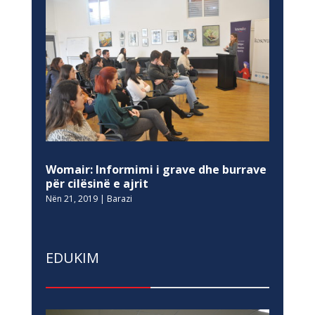
Womair: Informimi i grave dhe burrave
për cilësinë e ajrit
Nën 21, 2019
|
Barazi
EDUKIM