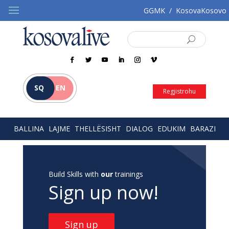
GGMK
/
KosovaKosovo
SQ
EN
Regjistrohu
BALLINA
LAJME
THELLËSISHT
DIALOG
EDUKIM
BARAZI
Build Skills with
our
trainings
Sign up now!
Sign up