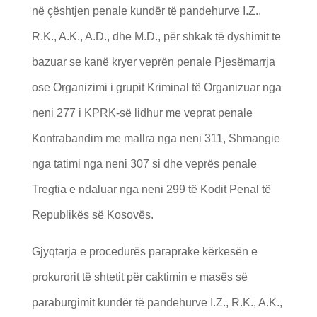
në çështjen penale kundër të pandehurve I.Z.,
R.K., A.K., A.D., dhe M.D., për shkak të dyshimit te
bazuar se kanë kryer veprën penale Pjesëmarrja
ose Organizimi i grupit Kriminal të Organizuar nga
neni 277 i KPRK-së lidhur me veprat penale
Kontrabandim me mallra nga neni 311, Shmangie
nga tatimi nga neni 307 si dhe veprës penale
Tregtia e ndaluar nga neni 299 të Kodit Penal të
Republikës së Kosovës.
Gjyqtarja e procedurës paraprake kërkesën e
prokurorit të shtetit për caktimin e masës së
paraburgimit kundër të pandehurve I.Z., R.K., A.K.,