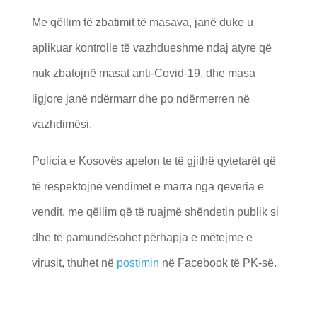
Me qëllim të zbatimit të masava, janë duke u
aplikuar kontrolle të vazhdueshme ndaj atyre që
nuk zbatojnë masat anti-Covid-19, dhe masa
ligjore janë ndërmarr dhe po ndërmerren në
vazhdimësi.
Policia e Kosovës apelon te të gjithë qytetarët që
të respektojnë vendimet e marra nga qeveria e
vendit, me qëllim që të ruajmë shëndetin publik si
dhe të pamundësohet përhapja e mëtejme e
virusit, thuhet në
postimin
në Facebook të PK-së.