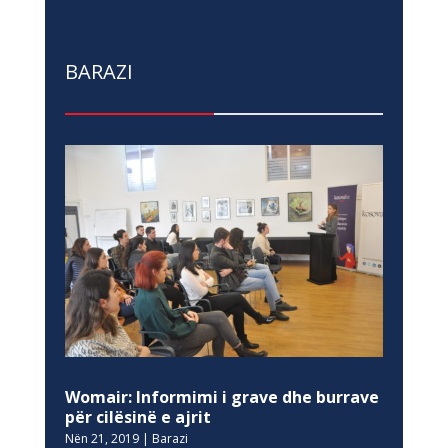
BARAZI
Womair: Informimi i grave dhe burrave
për cilësinë e ajrit
Nën 21, 2019
|
Barazi