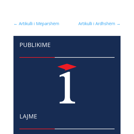
←
Artikulli i Mëparshëm
Artikulli i Ardhshëm
→
PUBLIKIME
LAJME