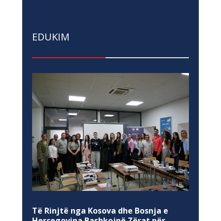
EDUKIM
Të Rinjtë nga Kosova dhe Bosnja e
Hercegovina Bashkojnë Zërat për