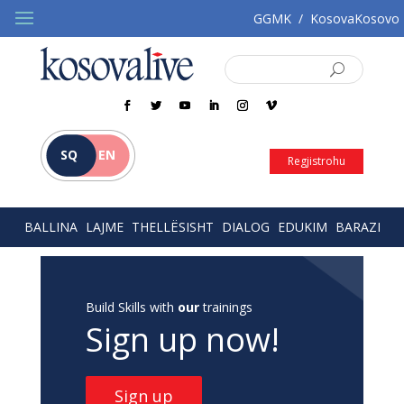
GGMK
/
KosovaKosovo
SQ
EN
Regjistrohu
BALLINA
LAJME
THELLËSISHT
DIALOG
EDUKIM
BARAZI
Build Skills with
our
trainings
Sign up now!
Sign up