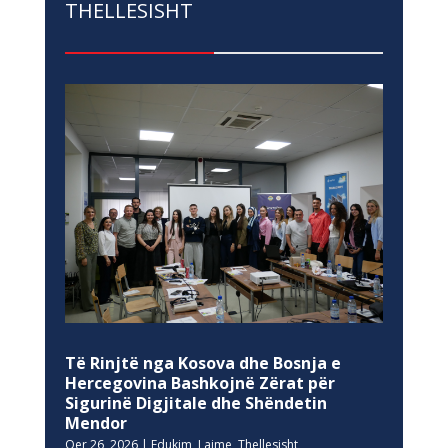
THELLESISHT
Të Rinjtë nga Kosova dhe Bosnja e
Hercegovina Bashkojnë Zërat për
Sigurinë Digjitale dhe Shëndetin
Mendor
Qer 26, 2026
|
Edukim
,
Lajme
,
Thellesisht