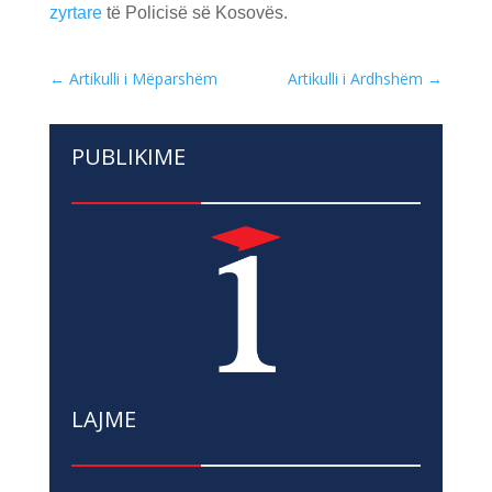
zyrtare
të Policisë së Kosovës.
←
Artikulli i Mëparshëm
Artikulli i Ardhshëm
→
PUBLIKIME
LAJME