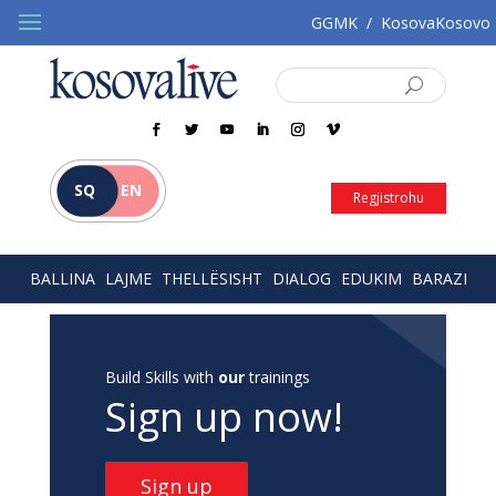
GGMK
/
KosovaKosovo
SQ
EN
Regjistrohu
BALLINA
LAJME
THELLËSISHT
DIALOG
EDUKIM
BARAZI
Build Skills with
our
trainings
Sign up now!
Sign up