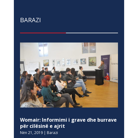
BARAZI
Womair: Informimi i grave dhe burrave
për cilësinë e ajrit
Nën 21, 2019
|
Barazi