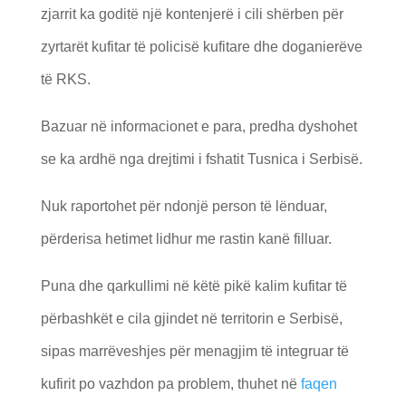
zjarrit ka goditë një kontenjerë i cili shërben për
zyrtarët kufitar të policisë kufitare dhe doganierëve
të RKS.
Bazuar në informacionet e para, predha dyshohet
se ka ardhë nga drejtimi i fshatit Tusnica i Serbisë.
Nuk raportohet për ndonjë person të lënduar,
përderisa hetimet lidhur me rastin kanë filluar.
Puna dhe qarkullimi në këtë pikë kalim kufitar të
përbashkët e cila gjindet në territorin e Serbisë,
sipas marrëveshjes për menagjim të integruar të
kufirit po vazhdon pa problem, thuhet në
faqen