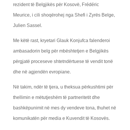
rezident të Belgjikës për Kosovë, Frédéric
Meurice, i cili shoqërohej nga Shefi i Zyrës Belge,
Julien Sassel.
Me këtë rast, kryetari Glauk Konjufca falenderoi
ambasadorin belg për mbështetjen e Belgjikës
përgjatë proceseve shtetndërtuese të vendit tonë
dhe në agjendën evropiane.
Në takim, ndër të tjera, u theksua përkushtimi për
thellimin e mëtutjeshëm të partneritetit dhe
bashkëpunimit në mes dy vendeve tona, thuhet në
komunikatën për media e Kuvendit të Kosovës.