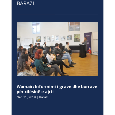
BARAZI
Womair: Informimi i grave dhe burrave
për cilësinë e ajrit
Nën 21, 2019
|
Barazi