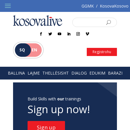
GGMK
/
KosovaKosovo
SQ
EN
Regjistrohu
BALLINA
LAJME
THELLËSISHT
DIALOG
EDUKIM
BARAZI
Build Skills with
our
trainings
Sign up now!
Sign up