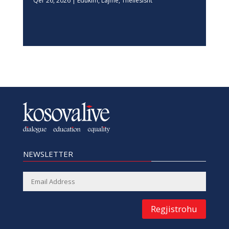
Qer 26, 2026
|
Edukim
,
Lajme
,
Thellesisht
NEWSLETTER
Regjistrohu