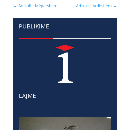
←
Artikulli i Mëparshëm
Artikulli i Ardhshëm
→
PUBLIKIME
LAJME