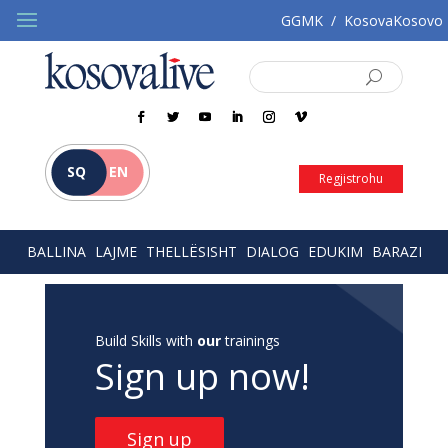
GGMK
/
KosovaKosovo
SQ
EN
Regjistrohu
BALLINA
LAJME
THELLËSISHT
DIALOG
EDUKIM
BARAZI
Build Skills with
our
trainings
Sign up now!
Sign up