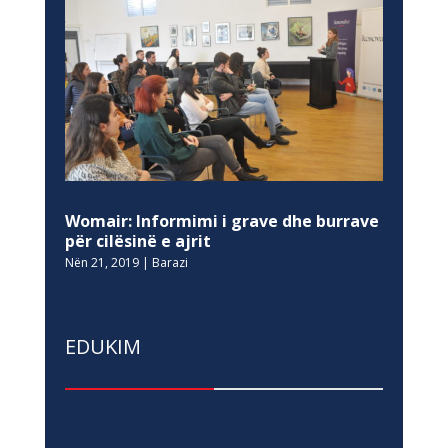
Womair: Informimi i grave dhe burrave
për cilësinë e ajrit
Nën 21, 2019
|
Barazi
EDUKIM