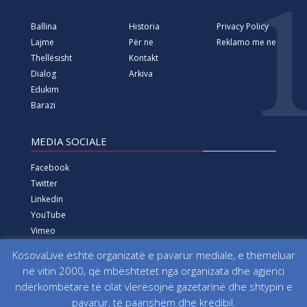
Ballina
Historia
Privacy Policy
Lajme
Për ne
Reklamo me ne
Thellësisht
Kontakt
Dialog
Arkiva
Edukim
Barazi
MEDIA SOCIALE
Facebook
Twitter
Linkedin
YouTube
Vimeo
Instagram
KosovaLive është organizatë e pavarur mediale, e themeluar
në vitin 2000, që mbështetet nga organizata dhe agjenci
Të gjitha të drejtat e rezervuara që nga viti 2000 Fondacioni
ndërkombëtare të cilat vlerësojnë gazetarinë dhe shtypin e
për Informim, Media, Dialog dhe Edukim KosovaLive
pavarur, të paanshëm dhe kredibil.