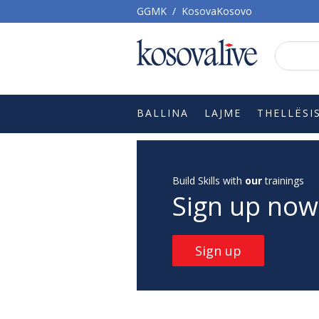
GGMK
/
KosovaKosovo
BALLINA
LAJME
THELLËSI
Build Skills with
our
trainings
Sign up now
Sign up