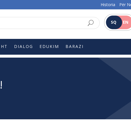
Historia
Për N
SQ
EN
SHT
DIALOG
EDUKIM
BARAZI
!