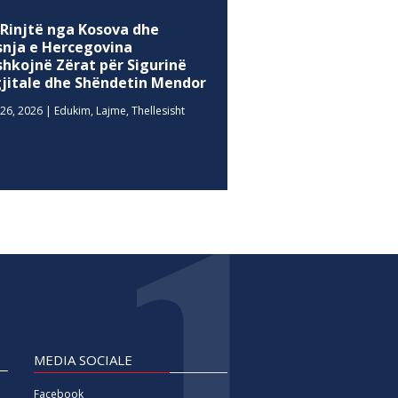
 Rinjtë nga Kosova dhe
snja e Hercegovina
shkojnë Zërat për Sigurinë
gjitale dhe Shëndetin Mendor
26, 2026
|
Edukim
,
Lajme
,
Thellesisht
MEDIA SOCIALE
Facebook