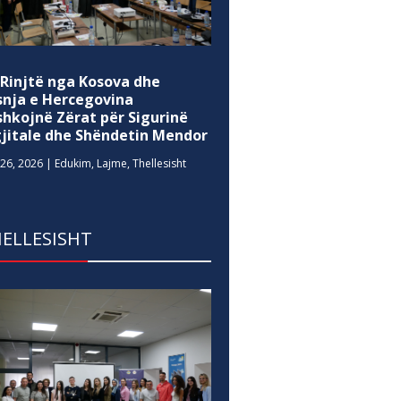
 Rinjtë nga Kosova dhe
snja e Hercegovina
shkojnë Zërat për Sigurinë
gjitale dhe Shëndetin Mendor
26, 2026
|
Edukim
,
Lajme
,
Thellesisht
ELLESISHT