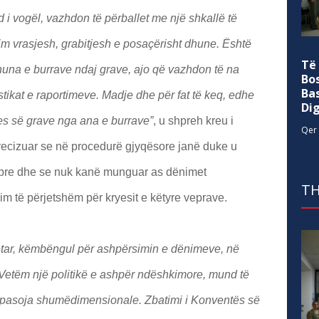
i vogël, vazhdon të përballet me një shkallë të
ntim vrasjesh, grabitjesh e posaçërisht dhune. Është
Të
huna e burrave ndaj grave, ajo që vazhdon të na
Bo
Ba
tikat e raportimeve. Madje dhe për fat të keq, edhe
Di
jes së grave nga ana e burrave”
, u shpreh kreu i
Qer 
ecizuar se në procedurë gjyqësore janë duke u
akabre dhe se nuk kanë munguar as dënimet
TH
 të përjetshëm për kryesit e këtyre veprave.
etar, këmbëngul për ashpërsimin e dënimeve, në
. Vetëm një politikë e ashpër ndëshkimore, mund të
lë pasoja shumëdimensionale. Zbatimi i Konventës së