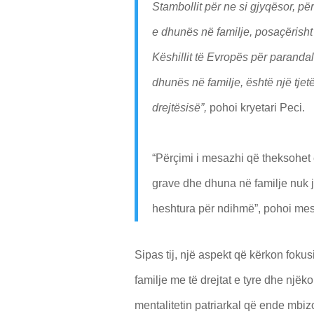
Stambollit për ne si gjyqësor, pë
e dhunës në familje, posaçërish
Këshillit të Evropës për paranda
dhunës në familje, është një tje
drejtësisë”,
pohoi kryetari Peci.
“Përçimi i mesazhi që theksohet
grave dhe dhuna në familje nuk ja
heshtura për ndihmë”, pohoi mes 
Sipas tij, një aspekt që kërkon fokus
familje me të drejtat e tyre dhe njëk
mentalitetin patriarkal që ende mbiz