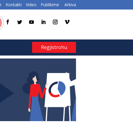
e
Kontakti
Video
Publikime
Arkiva
Regjistrohu