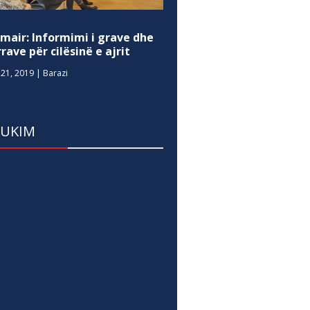
mair: Informimi i grave dhe
rave për cilësinë e ajrit
21, 2019
|
Barazi
DUKIM