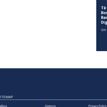
Të
Bo
Ba
Di
Qer 
SITEMAP
allina
Historia
Privacy Policy