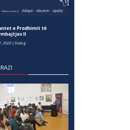
antet e Prodhimit të
mbajtjes II
7, 2020
|
Dialog
RAZI