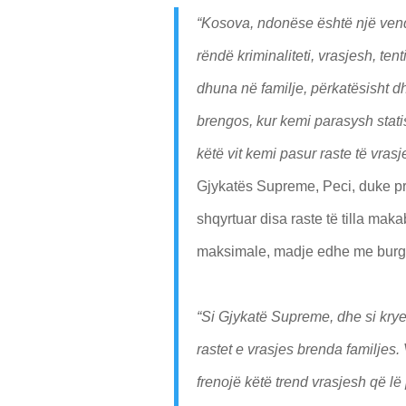
“Kosova, ndonëse është një vend 
rëndë kriminaliteti, vrasjesh, te
dhuna në familje, përkatësisht d
brengos, kur kemi parasysh statis
këtë vit kemi pasur raste të vras
Gjykatës Supreme, Peci, duke pr
shqyrtuar disa raste të tilla m
maksimale, madje edhe me burgim
“Si Gjykatë Supreme, dhe si kry
rastet e vrasjes brenda familjes
frenojë këtë trend vrasjesh që 