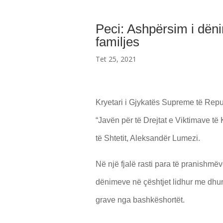
Peci: Ashpërsim i dëni
familjes
Tet 25, 2021
Kryetari i Gjykatës Supreme të Rep
“Javën për të Drejtat e Viktimave të 
të Shtetit, Aleksandër Lumezi.
Në një fjalë rasti para të pranishmëv
dënimeve në çështjet lidhur me dhunë
grave nga bashkëshortët.