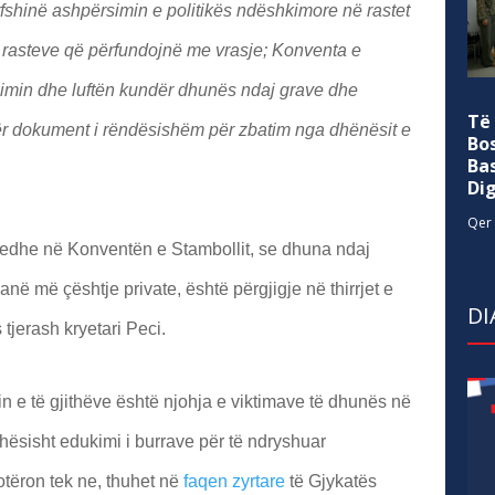
rfshinë ashpërsimin e politikës ndëshkimore në rastet
t rasteve që përfundojnë me vrasje; Konventa e
limin dhe luftën kundër dhunës ndaj grave dhe
Të
tër dokument i rëndësishëm për zbatim nga dhënësit e
Bo
Ba
Di
Qer 
 edhe në Konventën e Stambollit, se dhuna ndaj
në më çështje private, është përgjigje në thirrjet e
DI
tjerash kryetari Peci.
in e të gjithëve është njohja e viktimave të dhunës në
ohësisht edukimi i burrave për të ndryshuar
otëron tek ne, thuhet në
faqen zyrtare
të Gjykatës