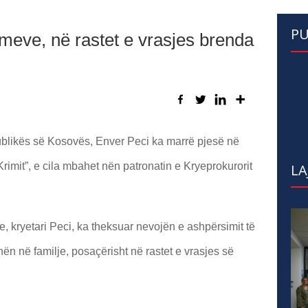
PU
meve, në rastet e vrasjes brenda
ublikës së Kosovës, Enver Peci ka marrë pjesë në
Krimit”, e cila mbahet nën patronatin e Kryeprokurorit
LA
e, kryetari Peci, ka theksuar nevojën e ashpërsimit të
n në familje, posaçërisht në rastet e vrasjes së