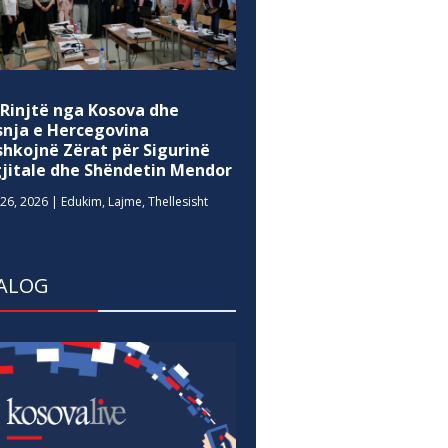
 Rinjtë nga Kosova dhe
snja e Hercegovina
shkojnë Zërat për Sigurinë
gjitale dhe Shëndetin Mendor
26, 2026
|
Edukim
,
Lajme
,
Thellesisht
ALOG