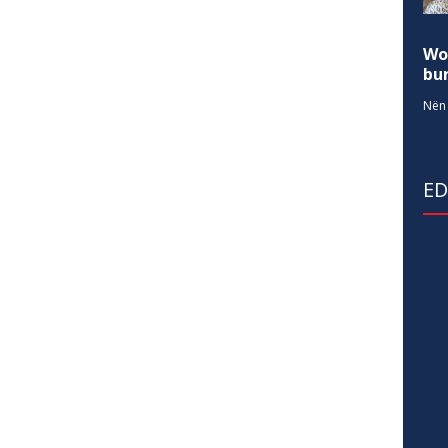
Wo
bur
Nën 
E