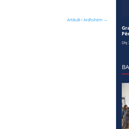
Artikulli i Ardhshëm
→
Gr
Për
Dhj 
BA