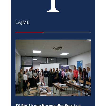
LAJME
Të Rinjtë nga Kosova dhe Bosnja e