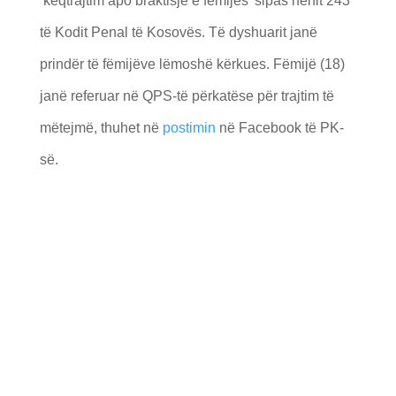
‘keqtrajtim apo braktisje e fëmijës’ sipas nenit 243
të Kodit Penal të Kosovës. Të dyshuarit janë
prindër të fëmijëve lëmoshë kërkues. Fëmijë (18)
janë referuar në QPS-të përkatëse për trajtim të
mëtejmë, thuhet në
postimin
në Facebook të PK-
së.