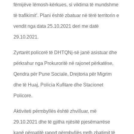
fëmijëve lëmosh-kërkues, si viktima të mundshme
të trafikimit’. Plani është zbatuar në tërë territorin e
vendit nga data 25.10.2021 deri me datë
29.10.2021.
Zyrtarët policorë të DHTQNj-së janë asistuar dhe
përkrahur nga Prokuroritë në rajonet përkatëse,
Qendra për Pune Sociale, Drejtoria për Migrim
dhe të Huaj, Policia Kufitare dhe Stacionet
Policore.
Aktiviteti përmbyllës është zhvilluar, më
29.10.2021 dhe të gjitha njësitë pjesëmarrëse
kanë përgatitë raport përmbyllës rreth zbatimit të