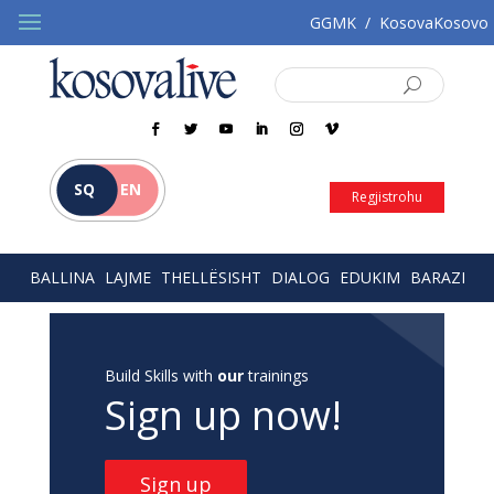
GGMK
/
KosovaKosovo
SQ
EN
Regjistrohu
BALLINA
LAJME
THELLËSISHT
DIALOG
EDUKIM
BARAZI
Build Skills with
our
trainings
Sign up now!
Sign up