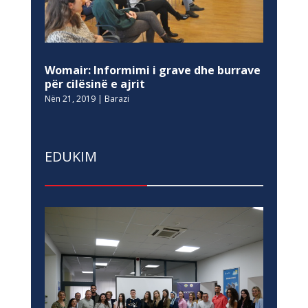
Womair: Informimi i grave dhe burrave
për cilësinë e ajrit
Nën 21, 2019
|
Barazi
EDUKIM