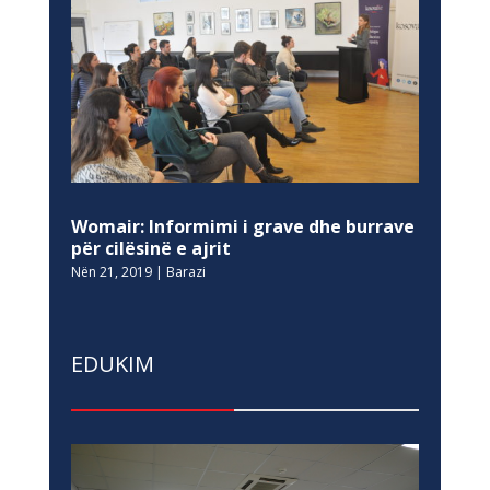
Womair: Informimi i grave dhe burrave
për cilësinë e ajrit
Nën 21, 2019
|
Barazi
EDUKIM