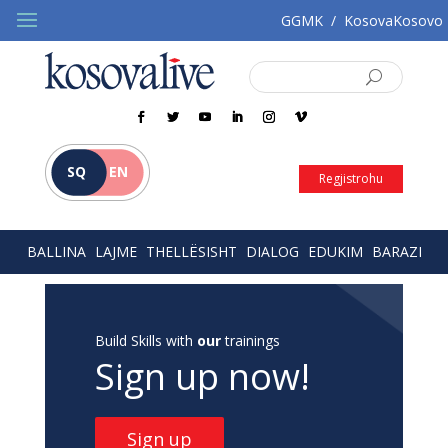
GGMK
/
KosovaKosovo
SQ
EN
Regjistrohu
BALLINA
LAJME
THELLËSISHT
DIALOG
EDUKIM
BARAZI
Build Skills with
our
trainings
Sign up now!
Sign up