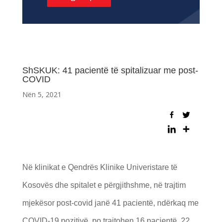
ShSKUK: 41 pacientë të spitalizuar me post-
COVID
Nën 5, 2021
Në klinikat e Qendrës Klinike Univeristare të
Kosovës dhe spitalet e përgjithshme, në trajtim
mjekësor post-covid janë 41 pacientë, ndërkaq me
COVID-19 pozitivë, po trajtohen 16 pacientë. 22