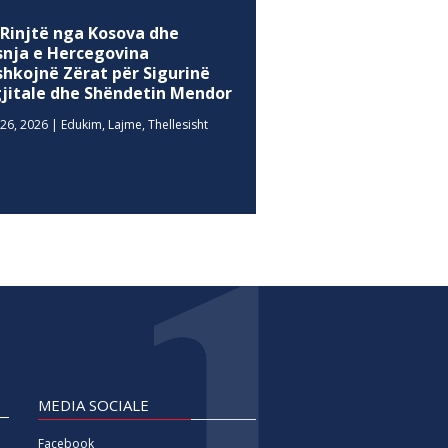
 Rinjtë nga Kosova dhe
snja e Hercegovina
shkojnë Zërat për Sigurinë
gjitale dhe Shëndetin Mendor
26, 2026
|
Edukim
,
Lajme
,
Thellesisht
MEDIA SOCIALE
Facebook