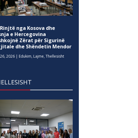
 Rinjtë nga Kosova dhe
snja e Hercegovina
shkojnë Zërat për Sigurinë
gjitale dhe Shëndetin Mendor
26, 2026
|
Edukim
,
Lajme
,
Thellesisht
ELLESISHT