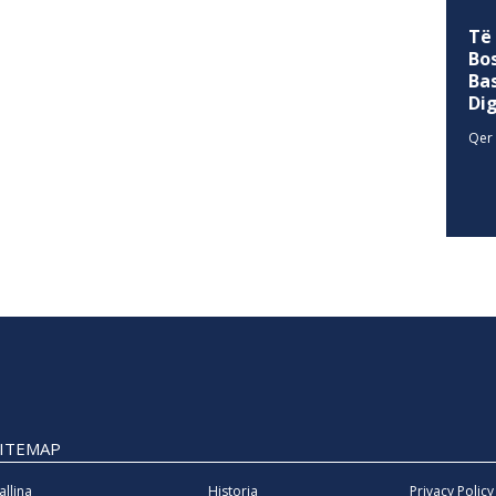
Të
Bo
Ba
Di
Qer 
SITEMAP
allina
Historia
Privacy Policy