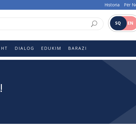
Historia
Për N
SQ
EN
SHT
DIALOG
EDUKIM
BARAZI
!