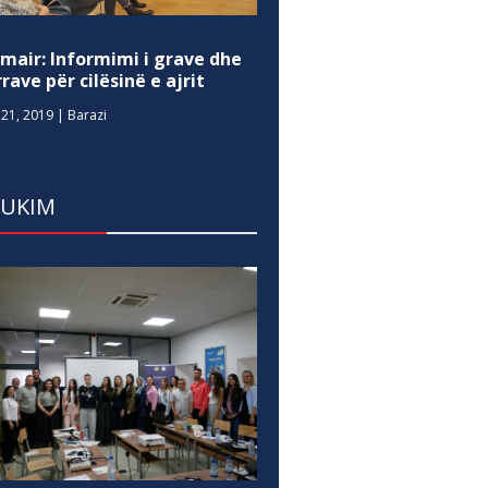
mair: Informimi i grave dhe
rave për cilësinë e ajrit
21, 2019
|
Barazi
DUKIM