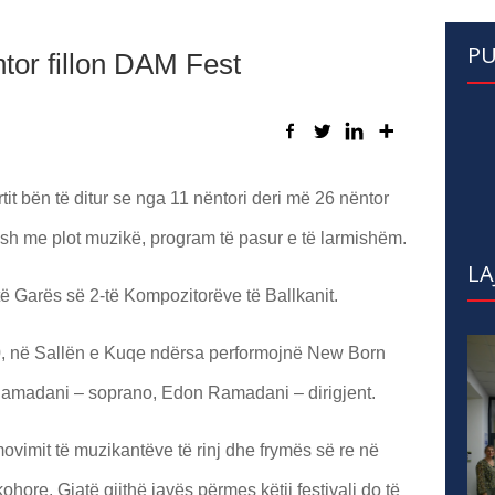
PU
or fillon DAM Fest
tit bën të ditur se nga 11 nëntori deri më 26 nëntor
esh me plot muzikë, program të pasur e të larmishëm.
LA
të Garës së 2-të Kompozitorëve të Ballkanit.
00, në Sallën e Kuqe ndërsa performojnë New Born
amadani – soprano, Edon Ramadani – dirigjent.
ovimit të muzikantëve të rinj dhe frymës së re në
ore. Gjatë gjithë javës përmes këtij festivali do të