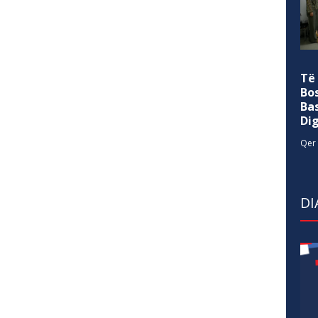
Të
Bo
Ba
Di
Qer 
DI