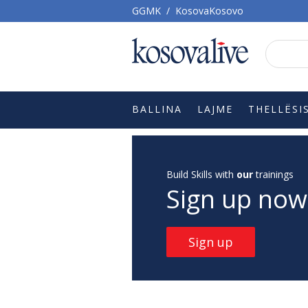
GGMK
/
KosovaKosovo
BALLINA
LAJME
THELLËSI
Build Skills with
our
trainings
Sign up now
Sign up