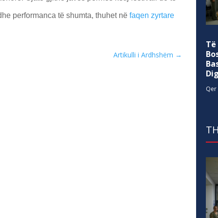
 dhe performanca të shumta, thuhet në
faqen zyrtare
Të
Bo
Artikulli i Ardhshëm
→
Ba
Di
Qer 
TH