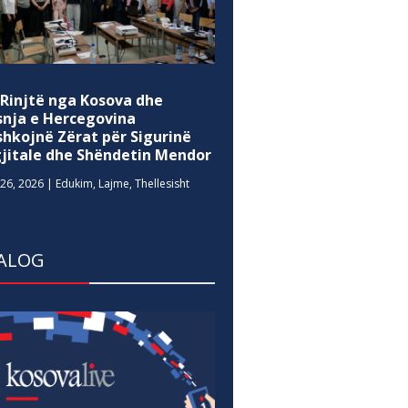
 Rinjtë nga Kosova dhe
snja e Hercegovina
shkojnë Zërat për Sigurinë
gjitale dhe Shëndetin Mendor
26, 2026
|
Edukim
,
Lajme
,
Thellesisht
ALOG