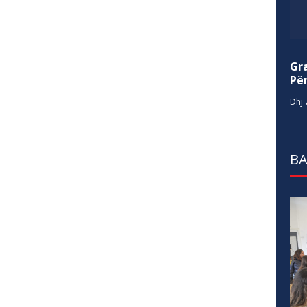
Gr
Për
Dhj 
BA