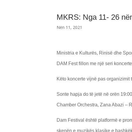
MKRS: Nga 11- 26 nënt
Nën 11, 2021
Ministria e Kulturës, Rinisë dhe Spor
DAM Fest fillon me një seri koncert
Këto koncerte vijnë pas organizimit 
Sonte hapja do të jetë në orën 19:
Chamber Orchestra, Zana Abazi – R
Dam Festival është platformë e prom
skenën e muzikës klasike e bashkëkoh