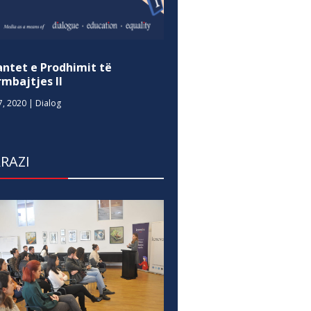
antet e Prodhimit të
mbajtjes II
7, 2020
|
Dialog
RAZI