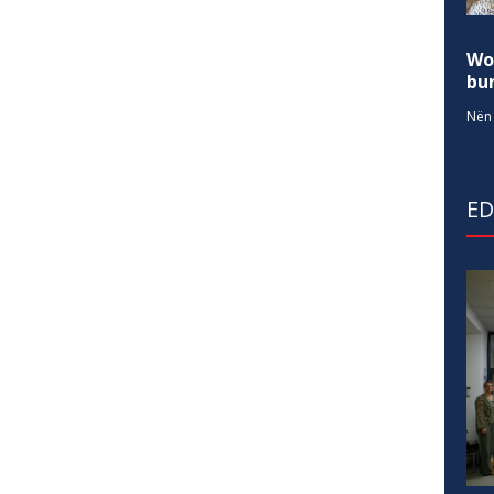
Wo
bur
Nën 
E