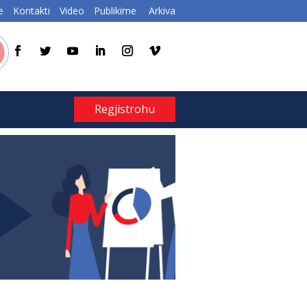
e
Kontakti
Video
Publikime
Arkiva
Regjistrohu