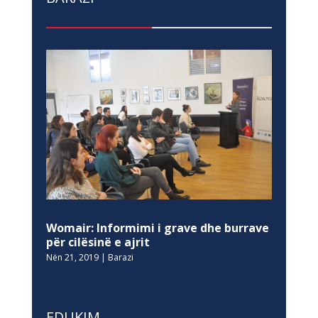
Womair: Informimi i grave dhe burrave
për cilësinë e ajrit
Nën 21, 2019
|
Barazi
EDUKIM