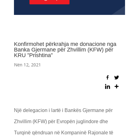
Konfirmohet përkrahja me donacione nga
Banka Gjermane për Zhvillim (KFW) për
KRU ”Prishtina”
Nën 12, 2021
Një delegacion i lartë i Bankës Gjermane për
Zhvillim (KFW) për Evropën juglindore dhe
Turqinë qëndruan në Kompaninë Rajonale të