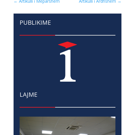
←
Artikulli i Mëparshëm
Artikulli i Ardhshëm
→
PUBLIKIME
LAJME