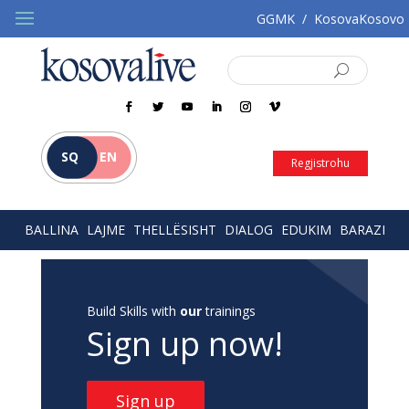
GGMK
/
KosovaKosovo
SQ
EN
Regjistrohu
BALLINA
LAJME
THELLËSISHT
DIALOG
EDUKIM
BARAZI
Build Skills with
our
trainings
Sign up now!
Sign up