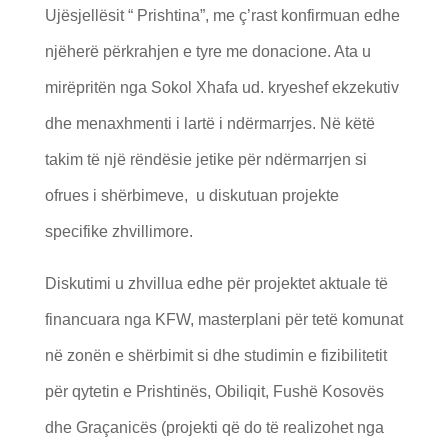
Ujësjellësit “ Prishtina”, me ç’rast konfirmuan edhe
njëherë përkrahjen e tyre me donacione. Ata u
mirëpritën nga Sokol Xhafa ud. kryeshef ekzekutiv
dhe menaxhmenti i lartë i ndërmarrjes. Në këtë
takim të një rëndësie jetike për ndërmarrjen si
ofrues i shërbimeve, u diskutuan projekte
specifike zhvillimore.
Diskutimi u zhvillua edhe për projektet aktuale të
financuara nga KFW, masterplani për tetë komunat
në zonën e shërbimit si dhe studimin e fizibilitetit
për qytetin e Prishtinës, Obiliqit, Fushë Kosovës
dhe Graçanicës (projekti që do të realizohet nga