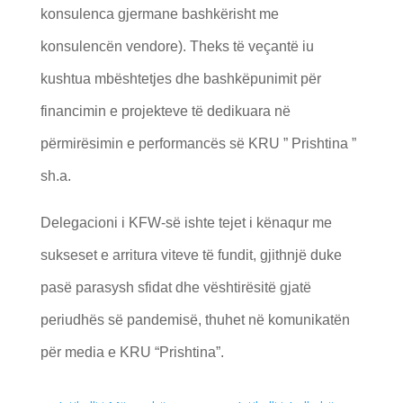
konsulenca gjermane bashkërisht me
konsulencën vendore). Theks të veçantë iu
kushtua mbështetjes dhe bashkëpunimit për
financimin e projekteve të dedikuara në
përmirësimin e performancës së KRU ” Prishtina ”
sh.a.
Delegacioni i KFW-së ishte tejet i kënaqur me
sukseset e arritura viteve të fundit, gjithnjë duke
pasë parasysh sfidat dhe vështirësitë gjatë
periudhës së pandemisë, thuhet në komunikatën
për media e KRU “Prishtina”.