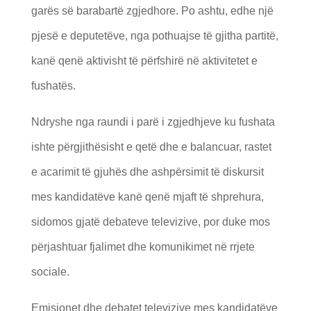
garës së barabartë zgjedhore. Po ashtu, edhe një
pjesë e deputetëve, nga pothuajse të gjitha partitë,
kanë qenë aktivisht të përfshirë në aktivitetet e
fushatës.
Ndryshe nga raundi i parë i zgjedhjeve ku fushata
ishte përgjithësisht e qetë dhe e balancuar, rastet
e acarimit të gjuhës dhe ashpërsimit të diskursit
mes kandidatëve kanë qenë mjaft të shprehura,
sidomos gjatë debateve televizive, por duke mos
përjashtuar fjalimet dhe komunikimet në rrjete
sociale.
Emisionet dhe debatet televizive mes kandidatëve