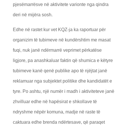
pjesëmarrësve në aktivitete varionte nga qindra
deri në mijëra sosh.
Edhe në rastet kur vet KQZ-ja ka raportuar për
organizim të tubimeve në kundërshtim me masat
fuqi, nuk janë ndërmarrë veprimet përkatëse
ligjore, pa anashkaluar faktin që shumica e këtyre
tubimeve kanë qenë publike apo të njëjtat janë
reklamuar nga subjektet politike dhe kandidatët e
tyre. Po ashtu, një numër i madh i aktiviteteve janë
zhvilluar edhe në hapësirat e shkollave të
ndryshme nëpër komuna, madje në raste të
caktuara edhe brenda ndërtesave, që paraqet