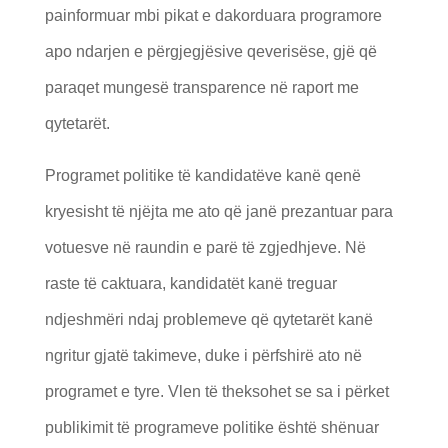
painformuar mbi pikat e dakorduara programore
apo ndarjen e përgjegjësive qeverisëse, gjë që
paraqet mungesë transparence në raport me
qytetarët.
Programet politike të kandidatëve kanë qenë
kryesisht të njëjta me ato që janë prezantuar para
votuesve në raundin e parë të zgjedhjeve. Në
raste të caktuara, kandidatët kanë treguar
ndjeshmëri ndaj problemeve që qytetarët kanë
ngritur gjatë takimeve, duke i përfshirë ato në
programet e tyre. Vlen të theksohet se sa i përket
publikimit të programeve politike është shënuar