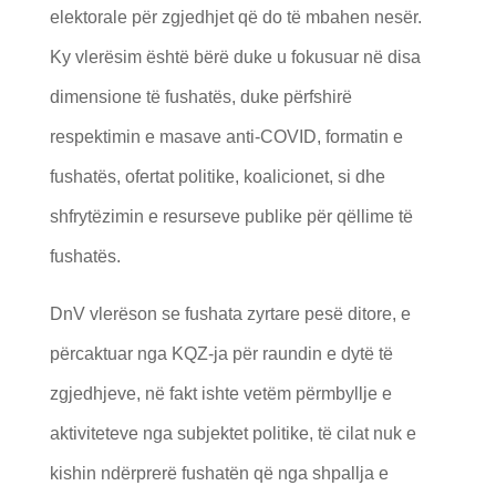
elektorale për zgjedhjet që do të mbahen nesër.
Ky vlerësim është bërë duke u fokusuar në disa
dimensione të fushatës, duke përfshirë
respektimin e masave anti-COVID, formatin e
fushatës, ofertat politike, koalicionet, si dhe
shfrytëzimin e resurseve publike për qëllime të
fushatës.
DnV vlerëson se fushata zyrtare pesë ditore, e
përcaktuar nga KQZ-ja për raundin e dytë të
zgjedhjeve, në fakt ishte vetëm përmbyllje e
aktiviteteve nga subjektet politike, të cilat nuk e
kishin ndërprerë fushatën që nga shpallja e