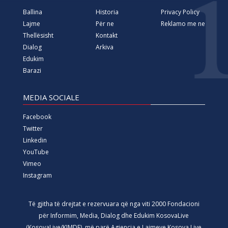
Ballina
Historia
Privacy Policy
Lajme
Për ne
Reklamo me ne
Thellësisht
Kontakt
Dialog
Arkiva
Edukim
Barazi
MEDIA SOCIALE
Facebook
Twitter
Linkedin
YouTube
Vimeo
Instagram
Të gjitha të drejtat e rezervuara që nga viti 2000 Fondacioni
për Informim, Media, Dialog dhe Edukim KosovaLive
(KosovaLive/KIMDE), më parë Agjencia e Lajmeve Kosova Live