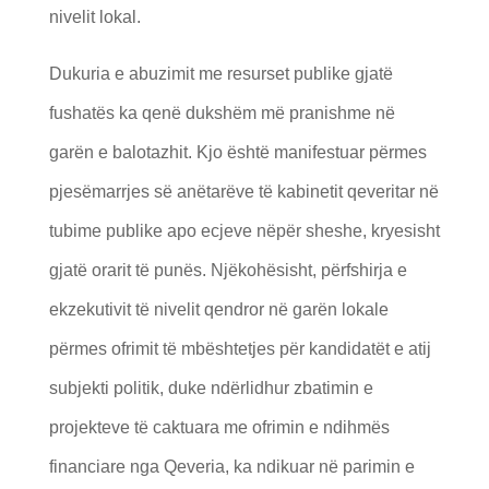
nivelit lokal.
Dukuria e abuzimit me resurset publike gjatë
fushatës ka qenë dukshëm më pranishme në
garën e balotazhit. Kjo është manifestuar përmes
pjesëmarrjes së anëtarëve të kabinetit qeveritar në
tubime publike apo ecjeve nëpër sheshe, kryesisht
gjatë orarit të punës. Njëkohësisht, përfshirja e
ekzekutivit të nivelit qendror në garën lokale
përmes ofrimit të mbështetjes për kandidatët e atij
subjekti politik, duke ndërlidhur zbatimin e
projekteve të caktuara me ofrimin e ndihmës
financiare nga Qeveria, ka ndikuar në parimin e