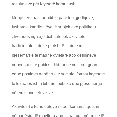
rezultateve për kryetarë komunash.
Menjëherë pas raundit të parë të zgjedhjeve,
fushata e kandidatëve të subjekteve politike u
zhvendos nga ajo dixhitale tek aktivitetet
tradicionale – duke përfshirë tubime me
pjesëmarrje të madhe qytetare apo defilimeve
nëpër sheshe publike. Ndonëse nuk munguan
edhe postimet nëpër rrjete sociale, format kryesore
të fushatës ishin tubimet publike dhe pjesëmarrja
në emisione televizive.
Aktivitetet e kandidatëve nëpër komuna, qofshin
në hapësira të mbyllura apo të hapura, në masë të