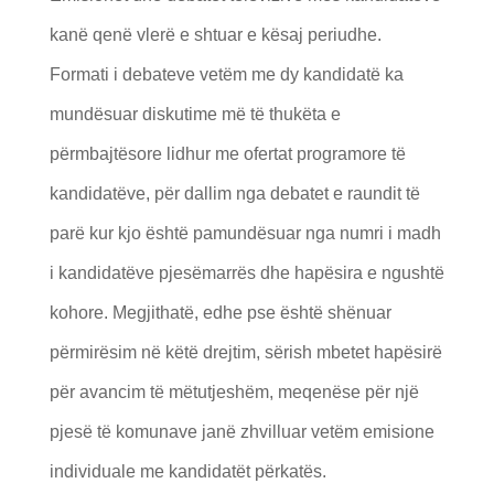
kanë qenë vlerë e shtuar e kësaj periudhe.
Formati i debateve vetëm me dy kandidatë ka
mundësuar diskutime më të thukëta e
përmbajtësore lidhur me ofertat programore të
kandidatëve, për dallim nga debatet e raundit të
parë kur kjo është pamundësuar nga numri i madh
i kandidatëve pjesëmarrës dhe hapësira e ngushtë
kohore. Megjithatë, edhe pse është shënuar
përmirësim në këtë drejtim, sërish mbetet hapësirë
për avancim të mëtutjeshëm, meqenëse për një
pjesë të komunave janë zhvilluar vetëm emisione
individuale me kandidatët përkatës.