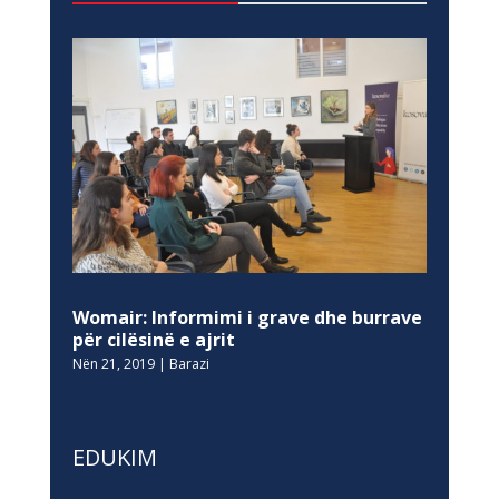
Womair: Informimi i grave dhe burrave
për cilësinë e ajrit
Nën 21, 2019
|
Barazi
EDUKIM