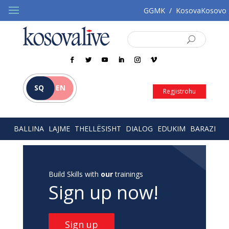
GGMK
/
KosovaKosovo
SQ
EN
Regjistrohu
BALLINA
LAJME
THELLËSISHT
DIALOG
EDUKIM
BARAZI
Build Skills with
our
trainings
Sign up now!
Sign up