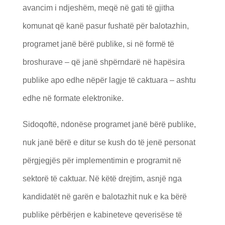
avancim i ndjeshëm, meqë në gati të gjitha
komunat që kanë pasur fushatë për balotazhin,
programet janë bërë publike, si në formë të
broshurave – që janë shpërndarë në hapësira
publike apo edhe nëpër lagje të caktuara – ashtu
edhe në formate elektronike.
Sidoqoftë, ndonëse programet janë bërë publike,
nuk janë bërë e ditur se kush do të jenë personat
përgjegjës për implementimin e programit në
sektorë të caktuar. Në këtë drejtim, asnjë nga
kandidatët në garën e balotazhit nuk e ka bërë
publike përbërjen e kabineteve qeverisëse të