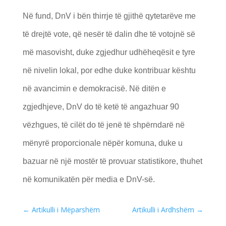
Në fund, DnV i bën thirrje të gjithë qytetarëve me
të drejtë vote, që nesër të dalin dhe të votojnë së
më masovisht, duke zgjedhur udhëheqësit e tyre
në nivelin lokal, por edhe duke kontribuar kështu
në avancimin e demokracisë. Në ditën e
zgjedhjeve, DnV do të ketë të angazhuar 90
vëzhgues, të cilët do të jenë të shpërndarë në
mënyrë proporcionale nëpër komuna, duke u
bazuar në një mostër të provuar statistikore, thuhet
në komunikatën për media e DnV-së.
←
Artikulli i Mëparshëm
Artikulli i Ardhshëm
→