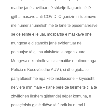
madhe janë zhvilluar në shkelje flagrante të të
gjitha masave anti-COVID. Organizimi i tubimeve
me numër shumëfish më të lartë të pjesëmarrësve
se që është e lejuar, mosbartja e maskave dhe
mungesa e distancës janë evidentuar në
pothuajse të gjitha aktivitetet e organizuara.
Mungesa e kontrolleve sistematike e rutinore nga
Policia e Kosovës dhe AUV-i, si dhe gjobat e
pamjaftueshme nga këto institucione – kryesisht
në vlera minimale – kanë bërë që takime të tilla të
zhvillohen lirshëm gjithandej nëpër komuna, e
posaçërisht gjatë ditëve të fundit ku numri i