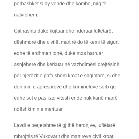
përbashkët si dy vende dhe kombe, miq të
natyrshëm.
Gjithashtu duke kujtuar dhe nderuar luftëtarët
dëshmorë dhe civilët martirë do të kemi të sigurt
edhe të ardhmen tonë, duke mos harruar
asnjëherë dhe kërkuar në vazhdimësi drejtësinë
për njerëzit e pafajshëm kroat e shqiptarë, si dhe
dënimin e agresorëve dhe kriminelëve serb që
edhe sot e pas kaq vitesh ende nuk kanë marrë
ndëshkimin e merituar.
Lavdi e përjetshme të gjithë heronjve, luftëtarë
mbrojtës të Vukovarit dhe martirëve civil kroat,