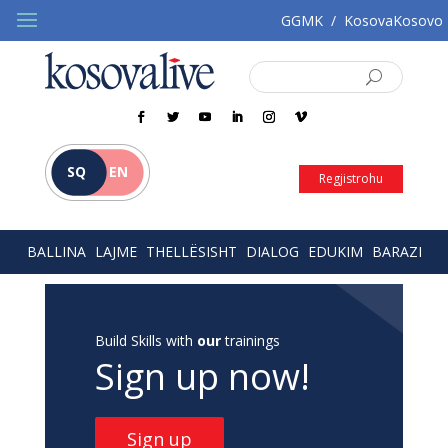
GGMK
/
KosovaKosovo
SQ
EN
Regjistrohu
BALLINA
LAJME
THELLËSISHT
DIALOG
EDUKIM
BARAZI
Build Skills with
our
trainings
Sign up now!
Sign up