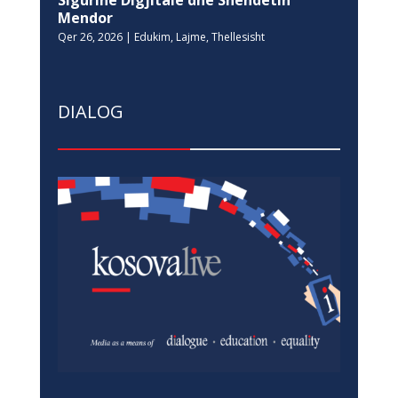
Sigurinë Digjitale dhe Shëndetin
Mendor
Qer 26, 2026
|
Edukim
,
Lajme
,
Thellesisht
DIALOG