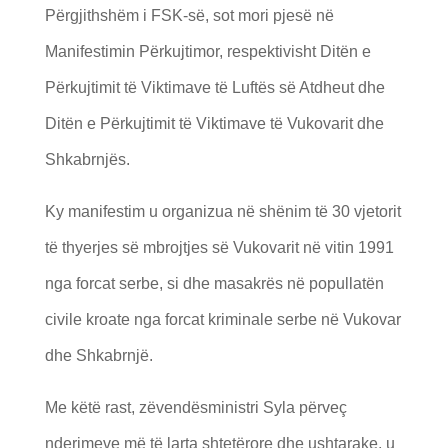
Përgjithshëm i FSK-së, sot mori pjesë në
Manifestimin Përkujtimor, respektivisht Ditën e
Përkujtimit të Viktimave të Luftës së Atdheut dhe
Ditën e Përkujtimit të Viktimave të Vukovarit dhe
Shkabrnjës.
Ky manifestim u organizua në shënim të 30 vjetorit
të thyerjes së mbrojtjes së Vukovarit në vitin 1991
nga forcat serbe, si dhe masakrës në popullatën
civile kroate nga forcat kriminale serbe në Vukovar
dhe Shkabrnjë.
Me këtë rast, zëvendësministri Syla përveç
nderimeve më të larta shtetërore dhe ushtarake, u