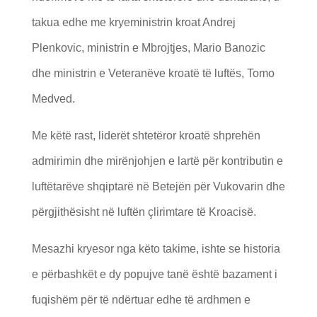
takua edhe me kryeministrin kroat Andrej
Plenkovic, ministrin e Mbrojtjes, Mario Banozic
dhe ministrin e Veteranëve kroatë të luftës, Tomo
Medved.
Me këtë rast, liderët shtetëror kroatë shprehën
admirimin dhe mirënjohjen e lartë për kontributin e
luftëtarëve shqiptarë në Betejën për Vukovarin dhe
përgjithësisht në luftën çlirimtare të Kroacisë.
Mesazhi kryesor nga këto takime, ishte se historia
e përbashkët e dy popujve tanë është bazament i
fuqishëm për të ndërtuar edhe të ardhmen e