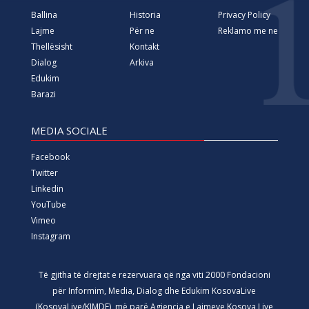
Ballina
Historia
Privacy Policy
Lajme
Për ne
Reklamo me ne
Thellësisht
Kontakt
Dialog
Arkiva
Edukim
Barazi
MEDIA SOCIALE
Facebook
Twitter
Linkedin
YouTube
Vimeo
Instagram
Të gjitha të drejtat e rezervuara që nga viti 2000 Fondacioni
për Informim, Media, Dialog dhe Edukim KosovaLive
(KosovaLive/KIMDE), më parë Agjencia e Lajmeve Kosova Live