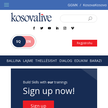
GGMK
/
KosovaKosovo
SQ
EN
Regjistrohu
BALLINA
LAJME
THELLËSISHT
DIALOG
EDUKIM
BARAZI
Build Skills with
our
trainings
Sign up now!
Sign up