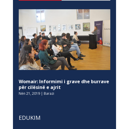
Womair: Informimi i grave dhe burrave
për cilësinë e ajrit
Nën 21, 2019
|
Barazi
EDUKIM