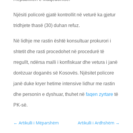
Njësiti policorë gjatë kontrollit në veturë ka gjetur
tridhjete thasë (30) duhan refuz.
Në lidhje me rastin është konsultuar prokurori i
shtetit dhe rasti procedohet në procedurë të
rregullt, ndërsa malli i konfiskuar dhe vetura i janë
dorëzuar doganës së Kosovës. Njësitet policore
janë duke kryer hetime intensive lidhur me rastin
dhe personin e dyshuar, thuhet në
faqen zyrtare
të
PK-së.
←
Artikulli i Mëparshëm
Artikulli i Ardhshëm
→