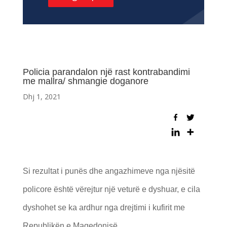
Policia parandalon një rast kontrabandimi
me mallra/ shmangie doganore
Dhj 1, 2021
Si rezultat i punës dhe angazhimeve nga njësitë
policore është vërejtur një veturë e dyshuar, e cila
dyshohet se ka ardhur nga drejtimi i kufirit me
Republikën e Maqedonisë.