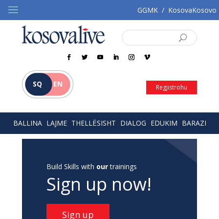
GGMK
/
KosovaKosovo
SQ
EN
Regjistrohu
BALLINA
LAJME
THELLËSISHT
DIALOG
EDUKIM
BARAZI
Build Skills with
our
trainings
Sign up now!
Sign up