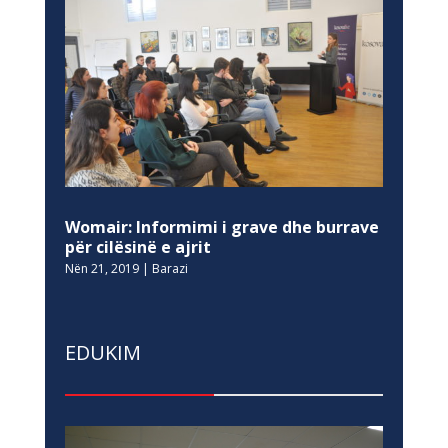
Womair: Informimi i grave dhe burrave
për cilësinë e ajrit
Nën 21, 2019
|
Barazi
EDUKIM