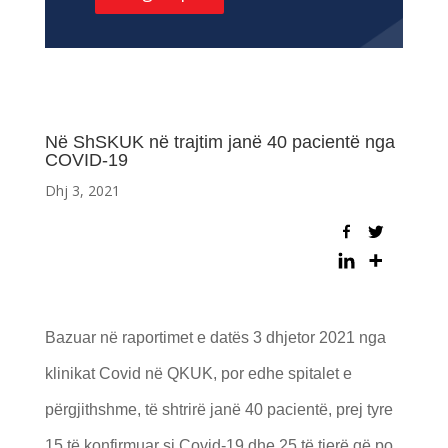
Në ShSKUK në trajtim janë 40 pacientë nga
COVID-19
Dhj 3, 2021
Bazuar në raportimet e datës 3 dhjetor 2021 nga
klinikat Covid në QKUK, por edhe spitalet e
përgjithshme, të shtrirë janë 40 pacientë, prej tyre
15 të konfirmuar si Covid-19 dhe 25 të tjerë që po