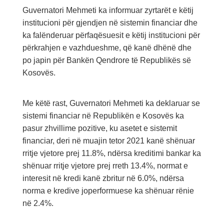
Guvernatori Mehmeti ka informuar zyrtarët e këtij
institucioni për gjendjen në sistemin financiar dhe
ka falënderuar përfaqësuesit e këtij institucioni për
përkrahjen e vazhdueshme, që kanë dhënë dhe
po japin për Bankën Qendrore të Republikës së
Kosovës.
Me këtë rast, Guvernatori Mehmeti ka deklaruar se
sistemi financiar në Republikën e Kosovës ka
pasur zhvillime pozitive, ku asetet e sistemit
financiar, deri në muajin tetor 2021 kanë shënuar
rritje vjetore prej 11.8%, ndërsa kreditimi bankar ka
shënuar rritje vjetore prej rreth 13.4%, normat e
interesit në kredi kanë zbritur në 6.0%, ndërsa
norma e kredive joperformuese ka shënuar rënie
në 2.4%.