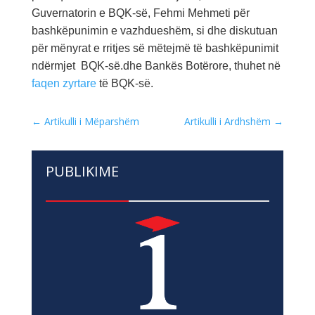
Guvernatorin e BQK-së, Fehmi Mehmeti për
bashkëpunimin e vazhdueshëm, si dhe diskutuan
për mënyrat e rritjes së mëtejmë të bashkëpunimit
ndërmjet
BQK-së.dhe
Bankës Botërore, thuhet në
faqen zyrtare
të BQK-së.
←
Artikulli i Mëparshëm
Artikulli i Ardhshëm
→
PUBLIKIME