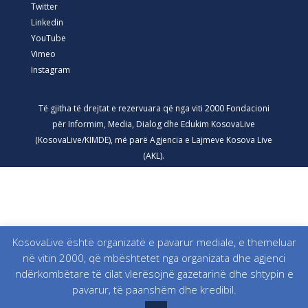
Twitter
Linkedin
YouTube
Vimeo
Instagram
Të gjitha të drejtat e rezervuara që nga viti 2000 Fondacioni
për Informim, Media, Dialog dhe Edukim KosovaLive
(KosovaLive/KIMDE), më parë Agjencia e Lajmeve Kosova Live
(AKL).
KosovaLive është organizatë e pavarur mediale, e themeluar
në vitin 2000, që mbështetet nga organizata dhe agjenci
ndërkombëtare të cilat vlerësojnë gazetarinë dhe shtypin e
pavarur, të paanshëm dhe kredibil.