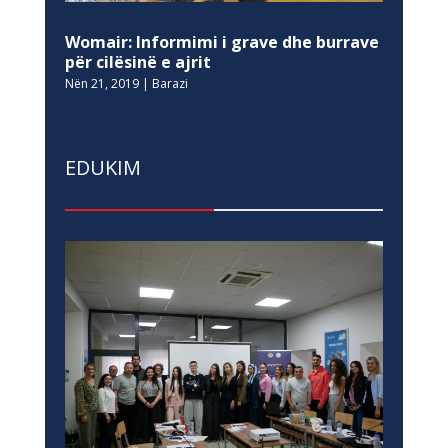
Womair: Informimi i grave dhe burrave
për cilësinë e ajrit
Nën 21, 2019
|
Barazi
EDUKIM