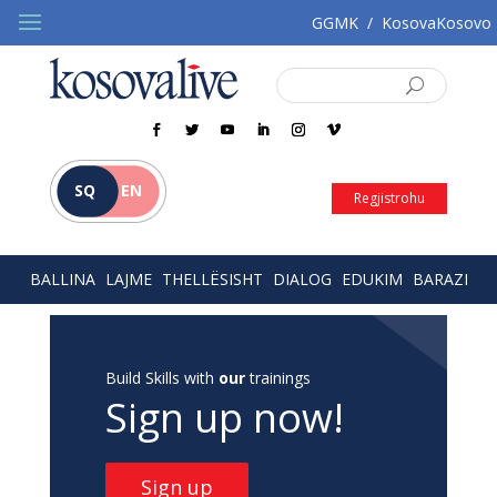
GGMK
/
KosovaKosovo
SQ
EN
Regjistrohu
BALLINA
LAJME
THELLËSISHT
DIALOG
EDUKIM
BARAZI
Build Skills with
our
trainings
Sign up now!
Sign up