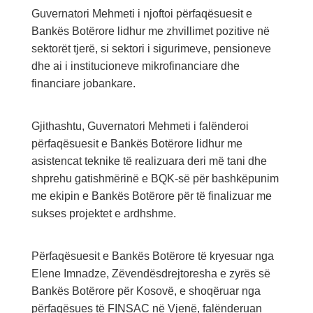
Guvernatori Mehmeti i njoftoi përfaqësuesit e
Bankës Botërore lidhur me zhvillimet pozitive në
sektorët tjerë, si sektori i sigurimeve, pensioneve
dhe ai i institucioneve mikrofinanciare dhe
financiare jobankare.
Gjithashtu, Guvernatori Mehmeti i falënderoi
përfaqësuesit e Bankës Botërore lidhur me
asistencat teknike të realizuara deri më tani dhe
shprehu gatishmërinë e BQK-së për bashkëpunim
me ekipin e Bankës Botërore për të finalizuar me
sukses projektet e ardhshme.
Përfaqësuesit e Bankës Botërore të kryesuar nga
Elene Imnadze, Zëvendësdrejtoresha e zyrës së
Bankës Botërore për Kosovë, e shoqëruar nga
përfaqësues të FINSAC në Vjenë, falënderuan