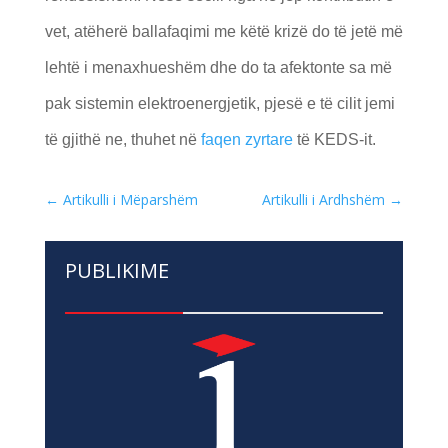
vet, atëherë ballafaqimi me këtë krizë do të jetë më
lehtë i menaxhueshëm dhe do ta afektonte sa më
pak sistemin elektroenergjetik, pjesë e të cilit jemi
të gjithë ne, thuhet në
faqen zyrtare
të KEDS-it.
←
Artikulli i Mëparshëm
Artikulli i Ardhshëm
→
PUBLIKIME