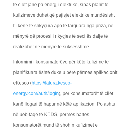
të cilët janë pa energji elektrike, sipas planit të
kufizimeve duhet që pajisjet elektrike mundësisht
t’i kenë të shkyçura apo të larguara nga priza, në
mënyrë që procesi i rikyçjes të secilës dalje të
realizohet në mënyrë të suksesshme.
Informimi i konsumatorëve për këto kufizime të
planifikuara është duke u bërë përmes aplikacionit
eKesco (
https://fatura.kesco-
energy.com/auth/login
), për konsumatorët të cilët
kanë llogari të hapur në këtë aplikacion. Po ashtu
në ueb-faqe të KEDS, përmes hartës
konsumatorët mund të shohin kufizimet e