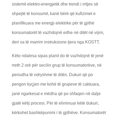
sistemit elektro-energjetik dhe trendi i rritjes së
shpejtë të konsumit, kanë bërë që kufizimet e
planifikuara me energji elektrike për të gjithë
konsumatorët të vazhdojnë edhe në ditët në vijim,
deri sa të marrim instruksione tjera nga KOSTT.
Këto ndalesa sipas planit do të vazhdojnë të jenë
rreth 2 orë për secilin grup të konsumatorëve, në
periudha të ndryshme të ditës. Dukuri që po
pengon kyçjen me kohë të grupeve të caktuara,
janë ngarkesat e mëdha që po shfaqen në dalje
gjatë këtij procesi. Për të eliminuar këtë dukuri,
kërkohet bashkëpunimi i të gjithëve. Konsumatorët