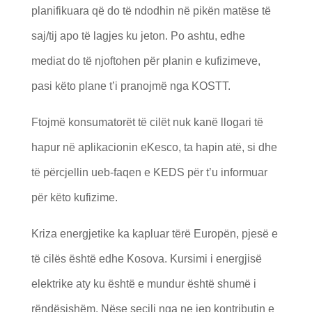
planifikuara që do të ndodhin në pikën matëse të
saj/tij apo të lagjes ku jeton. Po ashtu, edhe
mediat do të njoftohen për planin e kufizimeve,
pasi këto plane t’i pranojmë nga KOSTT.
Ftojmë konsumatorët të cilët nuk kanë llogari të
hapur në aplikacionin eKesco, ta hapin atë, si dhe
të përcjellin ueb-faqen e KEDS për t’u informuar
për këto kufizime.
Kriza energjetike ka kapluar tërë Europën, pjesë e
të cilës është edhe Kosova. Kursimi i energjisë
elektrike aty ku është e mundur është shumë i
rëndësishëm. Nëse secili nga ne jep kontributin e