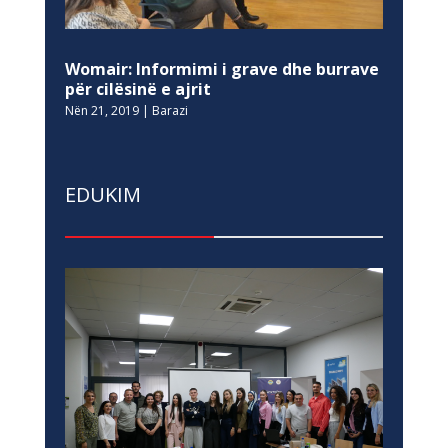
Womair: Informimi i grave dhe burrave
për cilësinë e ajrit
Nën 21, 2019
|
Barazi
EDUKIM