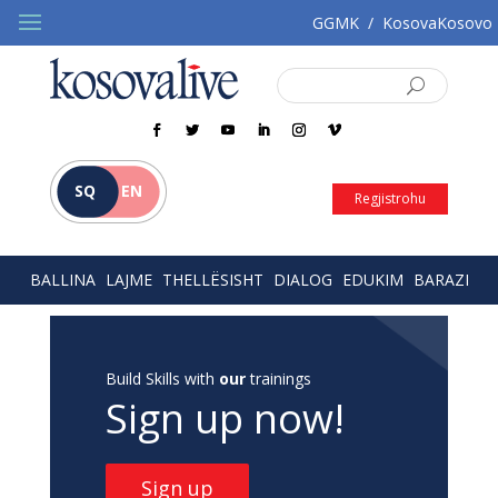
GGMK
/
KosovaKosovo
SQ
EN
Regjistrohu
BALLINA
LAJME
THELLËSISHT
DIALOG
EDUKIM
BARAZI
Build Skills with
our
trainings
Sign up now!
Sign up