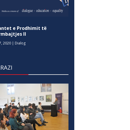
antet e Prodhimit të
mbajtjes II
7, 2020
|
Dialog
RAZI