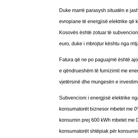
Duke marrë parasysh situatën e jas
evropiane të energjisë elektrike që
Kosovës është zotuar të subvenciono
euro, duke i mbrojtur kështu nga rritj
Fatura që ne po paguajmë është ajo
e qëndrueshëm të furnizimit me energ
vjetërsinë dhe mungesën e investimit
Subvencioni i energjisë elektrike ng
konsumatorët biznesor mbetet me 0% r
konsumin prej 600 kWh mbetet me 0% 
konsumatorët shtëpiak për konsumi