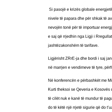
Si pasojë e krizës globale energjeti
nivele të papara dhe për shkak të av
nevojën tonë për të importuar energ
e saj që rrjedhin nga Ligji i Rregullat
jashtëzakonshëm të tarifave.
Ligjërisht ZRrE-ja dhe bordi i saj 
në marrjen e vendimeve të tyre, përf
Në konferencën e përbashkët me Mini
Kurti theksoi se Qeveria e Kosovës 
të cilët nuk e kanë të mundur të pagu
do të këtë një rrjetë sigurie që do t