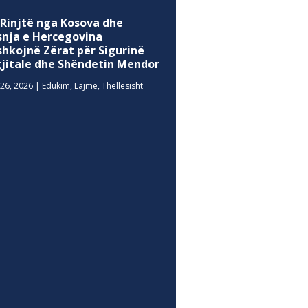
 Rinjtë nga Kosova dhe
snja e Hercegovina
shkojnë Zërat për Sigurinë
gjitale dhe Shëndetin Mendor
26, 2026
|
Edukim
,
Lajme
,
Thellesisht