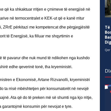
ke që ka shkaktuar rritjen e çmimeve të energjisë në
arive në termocentralet e KEK-ut që e kanë rritur
Të
ji, ZRrE përkitazi me kompetencat dhe përgjegjësitë
Bo
orit të Energjisë, ka filluar me shqyrtimin e
Ba
Di
Qer 
janë të pavarur dhe nuk mund të ndikohen nga kushdo
shirë edhe qeverinë tonë, tha kryeministri.
DI
stren e Ekonomisë, Artane Rizvanolli, kryeministri
do ta rrisë mbështetjen për konsumatorët në nevojë
ajnë. Ata që do të preken më së shumti nga kjo rritje,
’ua garantojmë konsumin për nevojat e tyre.