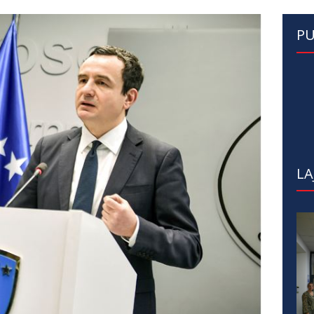
PU
LA