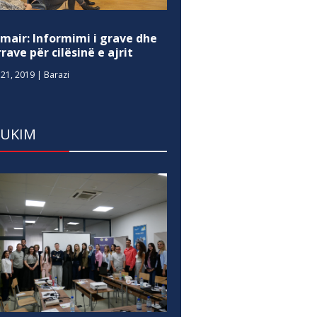
mair: Informimi i grave dhe
rave për cilësinë e ajrit
21, 2019
|
Barazi
DUKIM