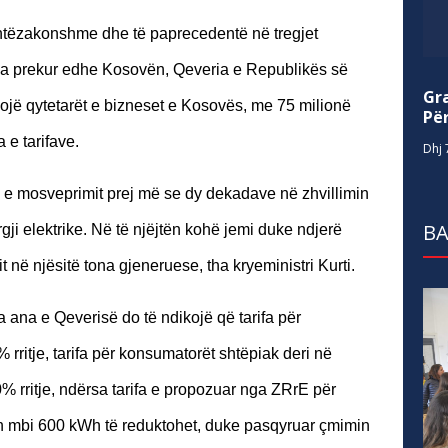
htëzakonshme dhe të paprecedentë në tregjet
 ka prekur edhe Kosovën, Qeveria e Republikës së
Gr
jë qytetarët e bizneset e Kosovës, me 75 milionë
Për
a e tarifave.
Dhj 
 e mosveprimit prej më se dy dekadave në zhvillimin
BA
ji elektrike. Në të njëjtën kohë jemi duke ndjerë
 në njësitë tona gjeneruese, tha kryeministri Kurti.
a ana e Qeverisë do të ndikojë që tarifa për
ritje, tarifa për konsumatorët shtëpiak deri në
rritje, ndërsa tarifa e propozuar nga ZRrE për
n mbi 600 kWh të reduktohet, duke pasqyruar çmimin