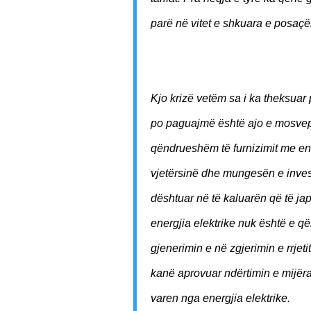
parë në vitet e shkuara e posaçër
Kjo krizë vetëm sa i ka theksuar 
po paguajmë është ajo e mosvepr
qëndrueshëm të furnizimit me ene
vjetërsinë dhe mungesën e invest
dështuar në të kaluarën që të jap
energjia elektrike nuk është e q
gjenerimin e në zgjerimin e rrjet
kanë aprovuar ndërtimin e mijë
varen nga energjia elektrike.