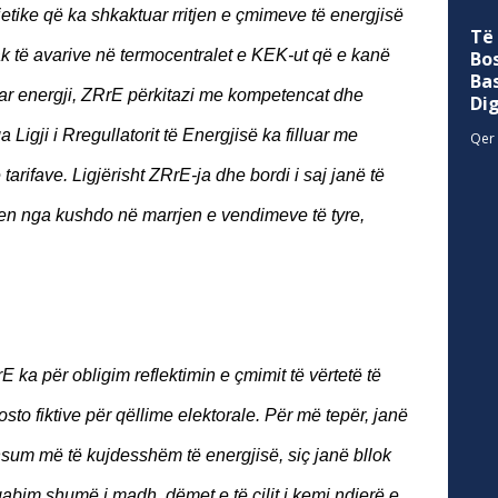
etike që ka shkaktuar rritjen e çmimeve të energjisë
Të
k të avarive në termocentralet e KEK-ut që e kanë
Bo
Ba
tuar energji, ZRrE përkitazi me kompetencat dhe
Di
 Ligji i Rregullatorit të Energjisë ka filluar me
Qer 
arifave. Ligjërisht ZRrE-ja dhe bordi i saj janë të
en nga kushdo në marrjen e vendimeve të tyre,
 ka për obligim reflektimin e çmimit të vërtetë të
osto fiktive për qëllime elektorale. Për më tepër, janë
sum më të kujdesshëm të energjisë, siç janë bllok
 gabim shumë i madh, dëmet e të cilit i kemi ndjerë e