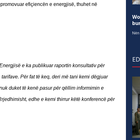
 promovuar efiçiencën e energjisë, thuhet në
Wo
bur
Nën 
E
Energjisë e ka publikuar raportin konsultativ për
arifave. Për fat të keq, deri më tani kemi dëgjuar
 nuk duket të kenë pasur për qëllim informimin e
rjedhimisht, edhe e kemi thirrur këtë konferencë për