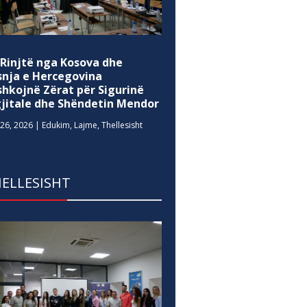
 Rinjtë nga Kosova dhe
snja e Hercegovina
shkojnë Zërat për Sigurinë
gjitale dhe Shëndetin Mendor
26, 2026
|
Edukim
,
Lajme
,
Thellesisht
ELLESISHT