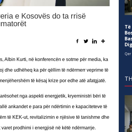
veria e Kosovës do ta rrisë
umatorët
Të
Bo
Ba
Di
Qer 
s, Albin Kurti, në konferencën e sotme për media, ka
soj dhe udhëheq ka për qëllim të ndërmerr veprime të
TH
 menjëhershëm të kësaj krize por edhe atë afatgjatë.
rësohet nga aspekti energjetik, kryeministri bëri të
pallë ankandet e para për ndërtimin e kapaciteteve të
tëm të KEK-ut, revitalizimin e njësive të tanishme dhe
t varet prodhimi i energjisë në këtë ndërmarrje.