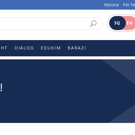
Historia
Për N
SQ
EN
SHT
DIALOG
EDUKIM
BARAZI
!