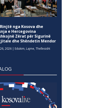
 Rinjtë nga Kosova dhe
snja e Hercegovina
shkojnë Zërat për Sigurinë
gjitale dhe Shëndetin Mendor
26, 2026
|
Edukim
,
Lajme
,
Thellesisht
ALOG