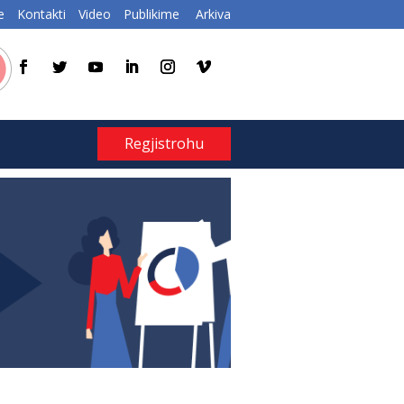
e
Kontakti
Video
Publikime
Arkiva
Regjistrohu