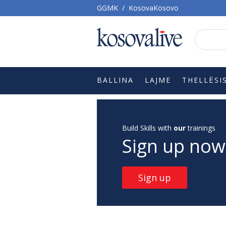
GGMK
/
KosovaKosovo
BALLINA
LAJME
THELLËSI
Build Skills with
our
trainings
Sign up now
Sign up