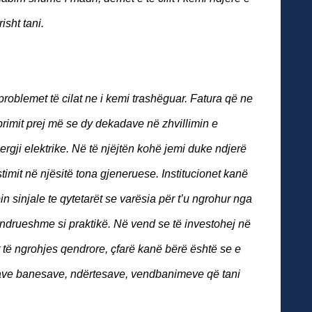
isht tani.
problemet të cilat ne i kemi trashëguar. Fatura që ne
imit prej më se dy dekadave në zhvillimin e
rgji elektrike. Në të njëjtën kohë jemi duke ndjerë
imit në njësitë tona gjeneruese. Institucionet kanë
in sinjale te qytetarët se varësia për t’u ngrohur nga
ëndrueshme si praktikë. Në vend se të investohej në
it të ngrohjes qendrore, çfarë kanë bërë është se e
rave banesave, ndërtesave, vendbanimeve që tani