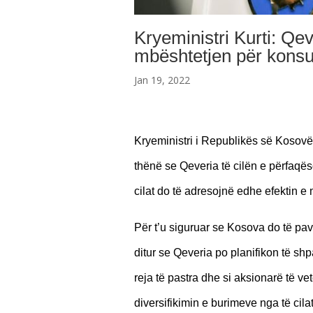
Kryeministri Kurti: Qe
mbështetjen për kons
Jan 19, 2022
Kryeministri i Republikës së Kosovë
thënë se Qeveria të cilën e përfaqë
cilat do të adresojnë edhe efektin e
Për t’u siguruar se Kosova do të pava
ditur se Qeveria po planifikon të sh
reja të pastra dhe si aksionarë të ve
diversifikimin e burimeve nga të cila