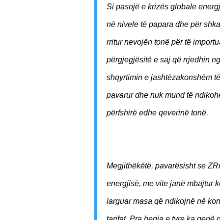
Si pasojë e krizës globale energj
në nivele të papara dhe për shka
rritur nevojën tonë për të impor
përgjegjësitë e saj që rrjedhin nga
shqyrtimin e jashtëzakonshëm të t
pavarur dhe nuk mund të ndikoh
përfshirë edhe qeverinë tonë.
Megjithëkëtë, pavarësisht se ZRrE
energjisë, me vite janë mbajtur k
larguar masa që ndikojnë në kon
tarifat. Pra heqja e tyre ka qenë