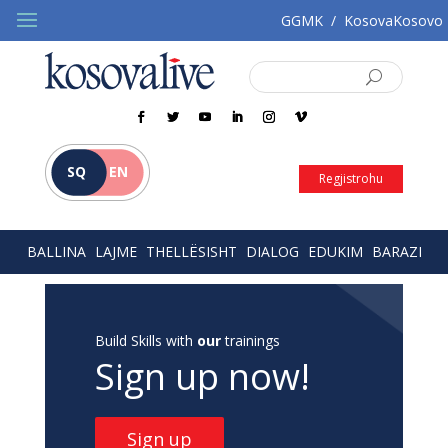
GGMK
/
KosovaKosovo
SQ
EN
Regjistrohu
BALLINA
LAJME
THELLËSISHT
DIALOG
EDUKIM
BARAZI
Build Skills with
our
trainings
Sign up now!
Sign up