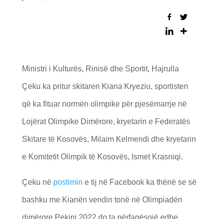
Ministri i Kulturës, Rinisë dhe Sportit, Hajrulla
Çeku ka pritur skitaren Kiana Kryeziu, sportisten
që ka fituar normën olimpike për pjesëmarrje në
Lojërat Olimpike Dimërore, kryetarin e Federatës
Skitare të Kosovës, Milaim Kelmendi dhe kryetarin
e Komitetit Olimpik të Kosovës, Ismet Krasniqi.
Çeku në
postimin
e tij në Facebook ka thënë se së
bashku me Kianën vendin tonë në Olimpiadën
dimërore Pekini 2022 do ta përfaqësojë edhe