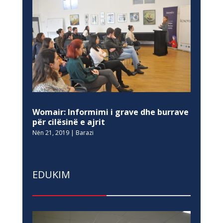
Womair: Informimi i grave dhe burrave
për cilësinë e ajrit
Nën 21, 2019
|
Barazi
EDUKIM