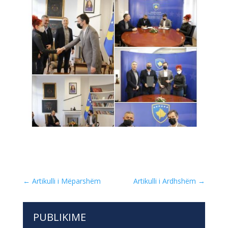
←
Artikulli i Mëparshëm
Artikulli i Ardhshëm
→
PUBLIKIME