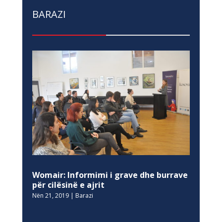
BARAZI
Womair: Informimi i grave dhe burrave
për cilësinë e ajrit
Nën 21, 2019
|
Barazi