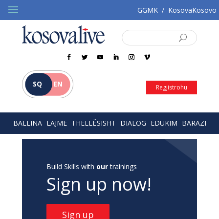
GGMK
/
KosovaKosovo
SQ
EN
Regjistrohu
BALLINA
LAJME
THELLËSISHT
DIALOG
EDUKIM
BARAZI
Build Skills with
our
trainings
Sign up now!
Sign up