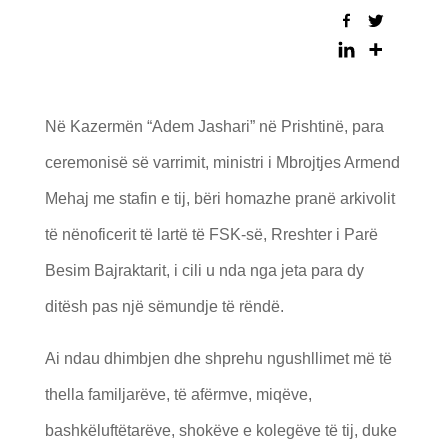
Në Kazermën “Adem Jashari” në Prishtinë, para
ceremonisë së varrimit, ministri i Mbrojtjes Armend
Mehaj me stafin e tij, bëri homazhe pranë arkivolit
të nënoficerit të lartë të FSK-së, Rreshter i Parë
Besim Bajraktarit, i cili u nda nga jeta para dy
ditësh pas një sëmundje të rëndë.
Ai ndau dhimbjen dhe shprehu ngushllimet më të
thella familjarëve, të afërmve, miqëve,
bashkëluftëtarëve, shokëve e kolegëve të tij, duke