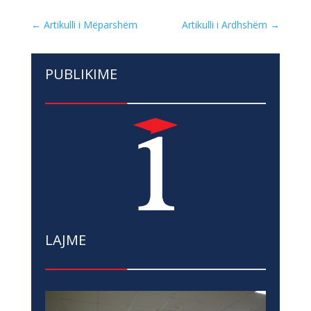
←
Artikulli i Mëparshëm
Artikulli i Ardhshëm
→
PUBLIKIME
LAJME