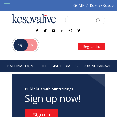
GGMK
/
KosovaKosovo
SQ
EN
Regjistrohu
BALLINA
LAJME
THELLËSISHT
DIALOG
EDUKIM
BARAZI
Build Skills with
our
trainings
Sign up now!
Sign up