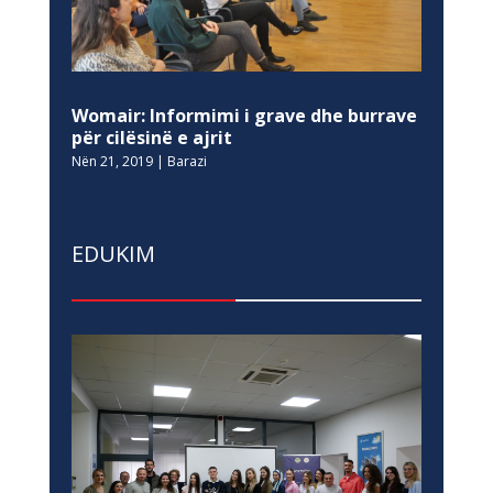
Womair: Informimi i grave dhe burrave
për cilësinë e ajrit
Nën 21, 2019
|
Barazi
EDUKIM