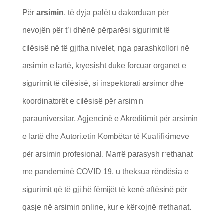
Për
arsimin
, të dyja palët u dakorduan për
nevojën për t’i dhënë përparësi sigurimit të
cilësisë në të gjitha nivelet, nga parashkollori në
arsimin e lartë, kryesisht duke forcuar organet e
sigurimit të cilësisë, si inspektorati arsimor dhe
koordinatorët e cilësisë për arsimin
parauniversitar, Agjencinë e Akreditimit për arsimin
e lartë dhe Autoritetin Kombëtar të Kualifikimeve
për arsimin profesional. Marrë parasysh rrethanat
me pandeminë COVID 19, u theksua rëndësia e
sigurimit që të gjithë fëmijët të kenë aftësinë për
qasje në arsimin online, kur e kërkojnë rrethanat.