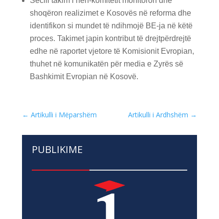
Secili takim i nën-komitetit monitoron dhe
shoqëron realizimet e Kosovës në reforma dhe
identifikon si mundet të ndihmojë BE-ja në këtë
proces. Takimet japin kontribut të drejtpërdrejtë
edhe në raportet vjetore të Komisionit Evropian,
thuhet në komunikatën për media e Zyrës së
Bashkimit Evropian në Kosovë.
←
Artikulli i Mëparshëm
Artikulli i Ardhshëm
→
PUBLIKIME