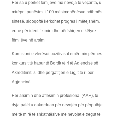
Për sa u përket fëmijëve me nevoja të veçanta, u
mirëprit punësimi i 100 mësimdhënësve ndihmës
shtesë, sidoqoftë kërkohet progres i mëtejshëm,
edhe për identifikimin dhe përfshirjen e këtyre
fëmijëve në arsim.
Komisioni e vlerësoi pozitivisht emërimin përmes
konkursit të hapur të Bordit të ri të Agjencisë së
Akreditimit, si dhe përgatitjen e Ligjit të ri për
Agjencinë.
Për arsimin dhe aftësimin profesional (AAP), të
dyja palët u dakorduan për nevojën për përputhje
më të mirë të shkathtësive me nevojat e tregut të