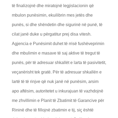
të finalizojnë dhe miratojnë legjislacionin që
mbulon punësimin, ekuilibrin mes jetës dhe
punës, si dhe shëndetin dhe sigurinë në punë, të
cilat janë duke u përgatitur prej disa vitesh.
Agjencia e Punësimit duhet të rrisë fushëveprimin
dhe mbulimin e masave të saj aktive të tregut të
punës, për të adresuar shkallët e larta të pasivitetit,
veçanërisht tek gratë. Për të adresuar shkallën e
lartë të të rinjve që nuk janë në punësim, arsim
apo aftësim, autoritetet u inkurajuan të vazhdojnë
me zhvillimin e Planit të Zbatimit të Garancive për
Rininë dhe të fillojnë zbatimin e tij, siç është