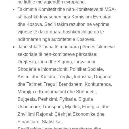
në lidhje me agjendën evropiane.
Takimet e Komitetit dhe nën-Komiteteve të MSA-
së bashkë-kryesohen nga Komisioni Evropian
dhe Kosova. Secili takim rezulton në veprime
vijuese të dakorduara bashkërisht që do të
ndërmerren nga autoritetet e Kosovës.
Janë shtatë fusha të mbuluara përmes takimeve
sektoriale të nën-komiteteve përkatëse:
Drejtësia, Liria dhe Siguria; Inovacioni,
Shoqëria e Informacionit, Politikat Sociale,
Arsimi dhe Kultura; Tregtia, Industria, Doganat
dhe Tatimet; Tregu i Brendshëm, Konkurrenca,
Mbrojtja e Konsumatorit dhe Shëndetit;
Bujqësia, Peshkimi, Pylltaria, Siguria
Ushqimore; Transporti, Mjedisi, Energjia, dhe
Zhvillimi Rajonal; Çështjet Ekonomike dhe
Financiare, Statistikat.