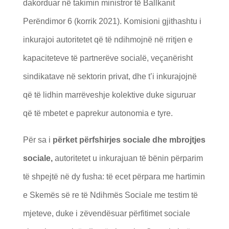
dakorduar në takimin ministror të Ballkanit
Perëndimor 6 (korrik 2021). Komisioni gjithashtu i
inkurajoi autoritetet që të ndihmojnë në rritjen e
kapaciteteve të partnerëve socialë, veçanërisht
sindikatave në sektorin privat, dhe t’i inkurajojnë
që të lidhin marrëveshje kolektive duke siguruar
që të mbetet e paprekur autonomia e tyre.
Për sa i
përket përfshirjes sociale dhe mbrojtjes
sociale,
autoritetet u inkurajuan të bënin përparim
të shpejtë në dy fusha: të ecet përpara me hartimin
e Skemës së re të Ndihmës Sociale me testim të
mjeteve, duke i zëvendësuar përfitimet sociale