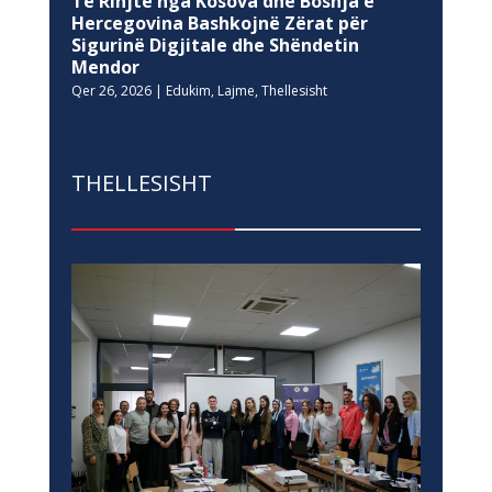
Të Rinjtë nga Kosova dhe Bosnja e
Hercegovina Bashkojnë Zërat për
Sigurinë Digjitale dhe Shëndetin
Mendor
Qer 26, 2026
|
Edukim
,
Lajme
,
Thellesisht
THELLESISHT