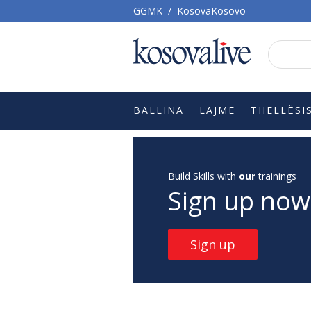
GGMK
/
KosovaKosovo
BALLINA
LAJME
THELLËSI
Build Skills with
our
trainings
Sign up now
Sign up