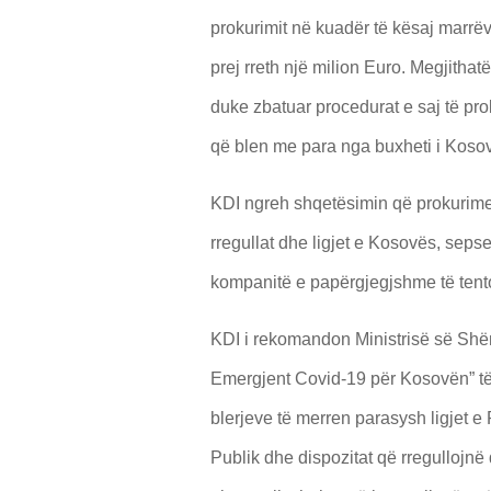
prokurimit në kuadër të kësaj marrë
prej rreth një milion Euro. Megjith
duke zbatuar procedurat e saj të pro
që blen me para nga buxheti i Koso
KDI ngreh shqetësimin që prokurimet
rregullat dhe ligjet e Kosovës, seps
kompanitë e papërgjegjshme të tento
KDI i rekomandon Ministrisë së Shën
Emergjent Covid-19 për Kosovën” t
blerjeve të merren parasysh ligjet 
Publik dhe dispozitat që rregullojnë