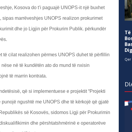
veshje, Kosova do t’i paguajë UNOPS-it një buxhet
atë, sipas marrëveshjes UNOPS realizon prokurimet
kurimit dhe jo Ligjin për Prokurim Publik. përkundër
Të
Bo
vës.
Ba
Di
 të cilat realizohen përmes UNOPS duhet të përfillin
Qer 
e nëse në të kundëtën ato do mund të nxisin
jnë të marrin kontrata.
DI
detësisë, që si implementuese e projektit “Projekti
ë punojë ngushtë me UNOPS dhe të kërkojë që gjatë
e Republikës së Kosovës, sidomos Ligji për Prokurimin
 diskualifikimin dhe përshtatshmërinë e operatorëve