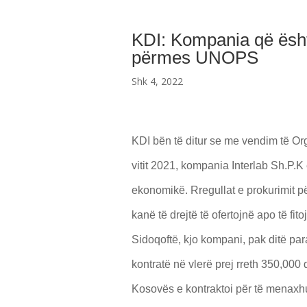
KDI: Kompania që është
përmes UNOPS
Shk 4, 2022
KDI bën të ditur se me vendim të Or
vitit 2021, kompania Interlab Sh.P.K
ekonomikë. Rregullat e prokurimit p
kanë të drejtë të ofertojnë apo të fit
Sidoqoftë, kjo kompani, pak ditë para
kontratë në vlerë prej rreth 350,000
Kosovës e kontraktoi për të menaxh