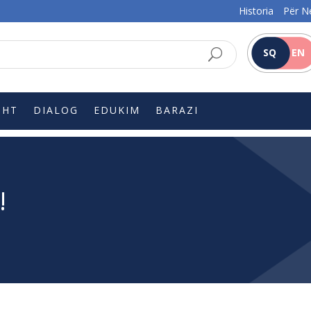
Historia
Për N
SQ
EN
SHT
DIALOG
EDUKIM
BARAZI
!