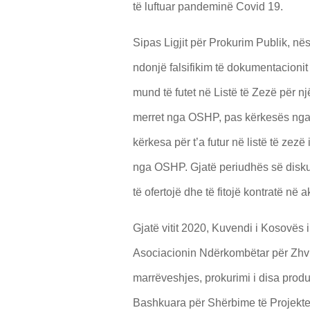
të luftuar pandeminë Covid 19.
Sipas Ligjit për Prokurim Publik, në
ndonjë falsifikim të dokumentacionit
mund të futet në Listë të Zezë për 
merret nga OSHP, pas kërkesës nga au
kërkesa për t’a futur në listë të ze
nga OSHP. Gjatë periudhës së diskual
të ofertojë dhe të fitojë kontratë në ak
Gjatë vitit 2020, Kuvendi i Kosovës
Asociacionin Ndërkombëtar për Zhvil
marrëveshjes, prokurimi i disa prod
Bashkuara për Shërbime të Projekt