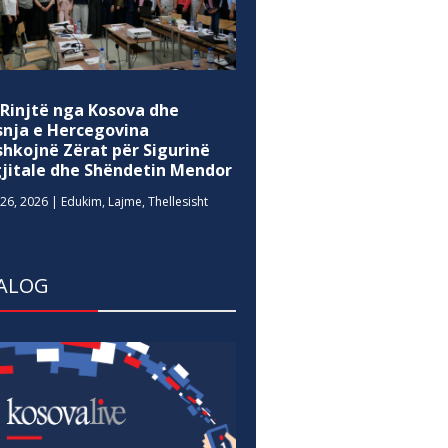
 Rinjtë nga Kosova dhe
snja e Hercegovina
shkojnë Zërat për Sigurinë
gjitale dhe Shëndetin Mendor
26, 2026
|
Edukim
,
Lajme
,
Thellesisht
ALOG