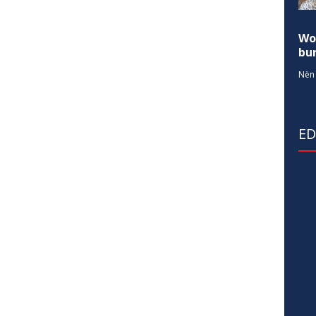
Wo
bur
Nën 
E