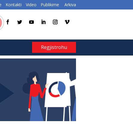
e
Kontakti
Video
Publikime
Arkiva
Regjistrohu