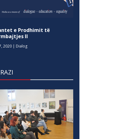
antet e Prodhimit të
mbajtjes II
7, 2020
|
Dialog
RAZI