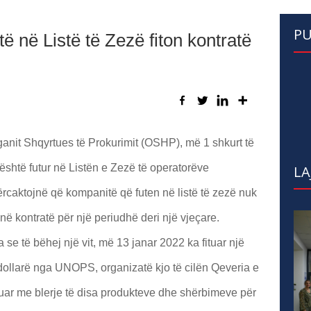
PU
 në Listë të Zezë fiton kontratë
ganit Shqyrtues të Prokurimit (OSHP), më 1 shkurt të
 është futur në Listën e Zezë të operatorëve
LA
ërcaktojnë që kompanitë që futen në listë të zezë nuk
ojnë kontratë për një periudhë deri një vjeçare.
 se të bëhej një vit, më 13 janar 2022 ka fituar një
 dollarë nga UNOPS, organizatë kjo të cilën Qeveria e
uar me blerje të disa produkteve dhe shërbimeve për