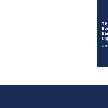
Të
Bo
Ba
Di
Qer 