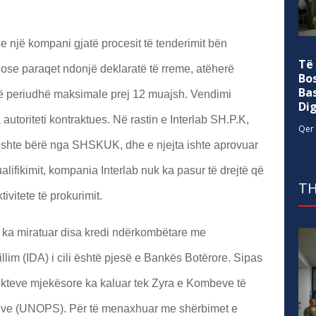
se një kompani gjatë procesit të tenderimit bën
Të
 ose paraqet ndonjë deklaratë të rreme, atëherë
Bo
Ba
një periudhë maksimale prej 12 muajsh. Vendimi
Di
toriteti kontraktues. Në rastin e Interlab SH.P.K,
Qer 
zë ishte bërë nga SHSKUK, dhe e njejta ishte aprovuar
ifikimit, kompania Interlab nuk ka pasur të drejtë që
TH
tivitete të prokurimit.
 i ka miratuar disa kredi ndërkombëtare me
lim (IDA) i cili është pjesë e Bankës Botërore. Sipas
ukteve mjekësore ka kaluar tek Zyra e Kombeve të
eve (UNOPS). Për të menaxhuar me shërbimet e