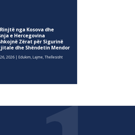
 Rinjtë nga Kosova dhe
snja e Hercegovina
shkojnë Zërat për Sigurinë
gjitale dhe Shëndetin Mendor
26, 2026
|
Edukim
,
Lajme
,
Thellesisht