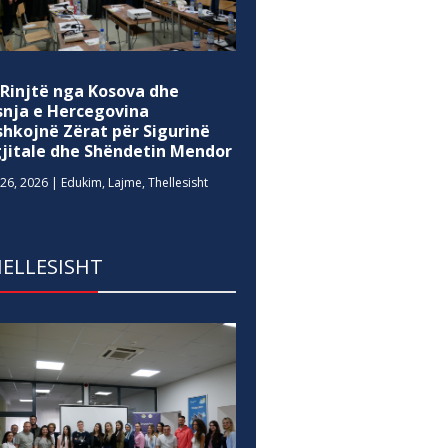
 Rinjtë nga Kosova dhe
snja e Hercegovina
shkojnë Zërat për Sigurinë
gjitale dhe Shëndetin Mendor
26, 2026
|
Edukim
,
Lajme
,
Thellesisht
ELLESISHT