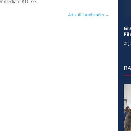
r media e KDI-së.
Artikulli i Ardhshëm
→
Gr
Për
Dhj 
BA