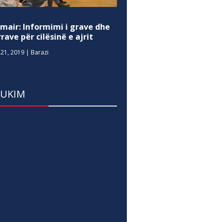
mair: Informimi i grave dhe
rave për cilësinë e ajrit
21, 2019
|
Barazi
DUKIM